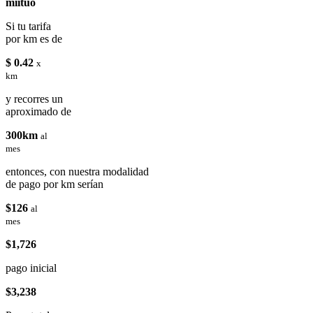
miituo
Si tu tarifa
por km es de
$ 0.42
x
km
y recorres un
aproximado de
300km
al
mes
entonces, con nuestra modalidad
de pago por km serían
$126
al
mes
$1,726
pago inicial
$3,238