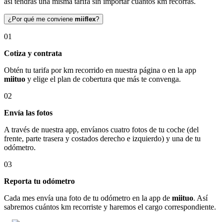
así tendrás una misma tarifa sin importar cuántos km recorras.
¿Por qué me conviene
miiflex
?
01
Cotiza y contrata
Obtén tu tarifa por km recorrido en nuestra página o en la app
miituo
y elige el plan de cobertura que más te convenga.
02
Envía las fotos
A través de nuestra app, envíanos cuatro fotos de tu coche (del
frente, parte trasera y costados derecho e izquierdo) y una de tu
odómetro.
03
Reporta tu odómetro
Cada mes envía una foto de tu odómetro en la app de
miituo
. Así
sabremos cuántos km recorriste y haremos el cargo correspondiente.