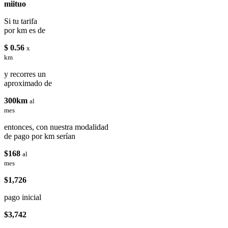
miituo
Si tu tarifa
por km es de
$ 0.56
x
km
y recorres un
aproximado de
300km
al
mes
entonces, con nuestra modalidad
de pago por km serían
$168
al
mes
$1,726
pago inicial
$3,742