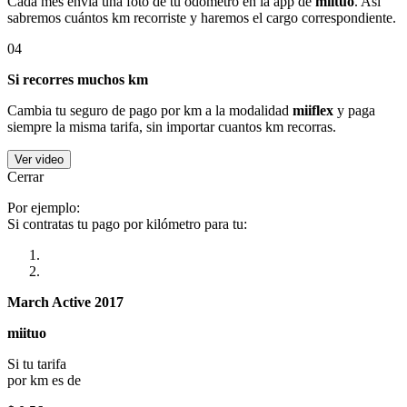
Cada mes envía una foto de tu odómetro en la app de
miituo
. Así
sabremos cuántos km recorriste y haremos el cargo correspondiente.
04
Si recorres muchos km
Cambia tu seguro de pago por km a la modalidad
miiflex
y paga
siempre la misma tarifa, sin importar cuantos km recorras.
Ver video
Cerrar
Por ejemplo:
Si contratas tu pago por kilómetro para tu:
March Active 2017
miituo
Si tu tarifa
por km es de