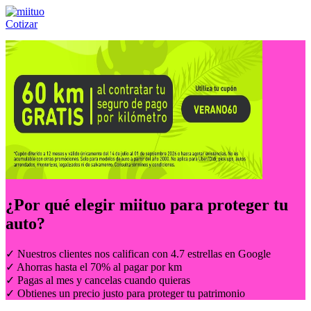
Cotizar
Llámanos al:
(55) 84-21-05-00
ó
800-953-00-59
¿Por qué elegir
miituo
para proteger tu
auto?
✓ Nuestros clientes nos califican con 4.7 estrellas en Google
✓ Ahorras hasta el 70% al pagar por km
✓ Pagas al mes y cancelas cuando quieras
✓ Obtienes un precio justo para proteger tu patrimonio