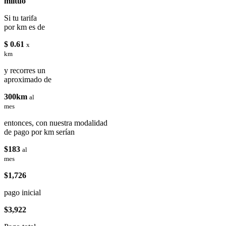
miituo
Si tu tarifa
por km es de
$ 0.61
x
km
y recorres un
aproximado de
300km
al
mes
entonces, con nuestra modalidad
de pago por km serían
$183
al
mes
$1,726
pago inicial
$3,922