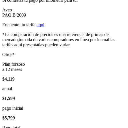
Si contratas tu pago por kilómetro para tu:
Aveo
PAQ B 2009
Encuentra tu tarifa
aqui
*La comparación de precios es una referencia de primas de
mercado,tomada de varios compradores en línea por lo cual las
tarifas aqui presentadas pueden variar.
Otros*
Plan forzoso
a 12 meses
$4,119
anual
$1,599
pago inicial
$5,799
Pago total