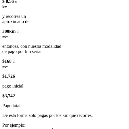
$ 0.56
x
km
y recorres un
aproximado de
300km
al
mes
entonces, con nuestra modalidad
de pago por km serían
$168
al
mes
$1,726
pago inicial
$3,742
Pago total
De esta forma solo pagas por los km que recorres.
Por ejemplo: