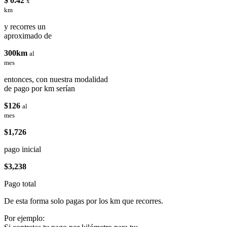
$ 0.42
x
km
y recorres un
aproximado de
300km
al
mes
entonces, con nuestra modalidad
de pago por km serían
$126
al
mes
$1,726
pago inicial
$3,238
Pago total
De esta forma solo pagas por los km que recorres.
Por ejemplo: