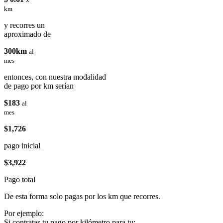
km
y recorres un
aproximado de
300km
al
mes
entonces, con nuestra modalidad
de pago por km serían
$183
al
mes
$1,726
pago inicial
$3,922
Pago total
De esta forma solo pagas por los km que recorres.
Por ejemplo:
Si contratas tu pago por kilómetro para tu: