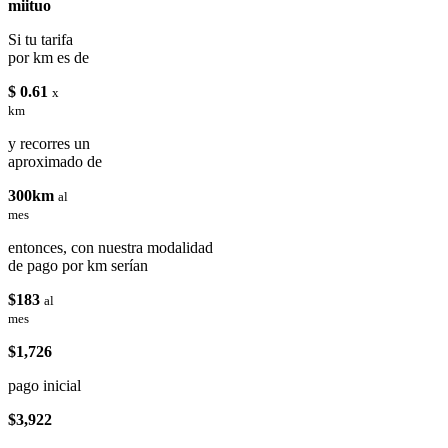
miituo
Si tu tarifa
por km es de
$ 0.61
x
km
y recorres un
aproximado de
300km
al
mes
entonces, con nuestra modalidad
de pago por km serían
$183
al
mes
$1,726
pago inicial
$3,922