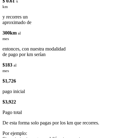
$ 0.61
x
km
y recorres un
aproximado de
300km
al
mes
entonces, con nuestra modalidad
de pago por km serían
$183
al
mes
$1,726
pago inicial
$3,922
Pago total
De esta forma solo pagas por los km que recorres.
Por ejemplo: