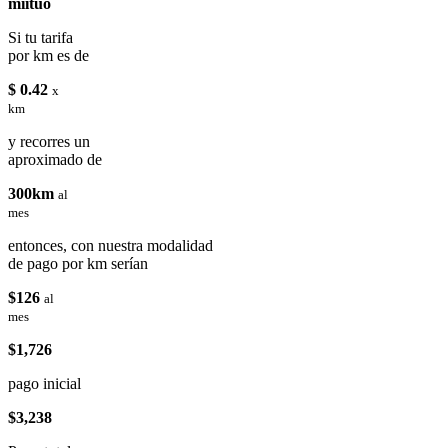
miituo
Si tu tarifa
por km es de
$ 0.42
x
km
y recorres un
aproximado de
300km
al
mes
entonces, con nuestra modalidad
de pago por km serían
$126
al
mes
$1,726
pago inicial
$3,238