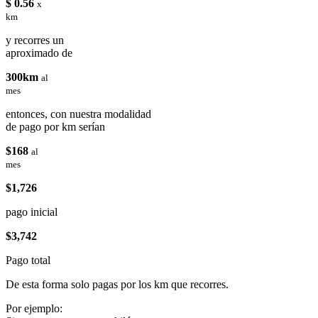
$ 0.56
x
km
y recorres un
aproximado de
300km
al
mes
entonces, con nuestra modalidad
de pago por km serían
$168
al
mes
$1,726
pago inicial
$3,742
Pago total
De esta forma solo pagas por los km que recorres.
Por ejemplo: