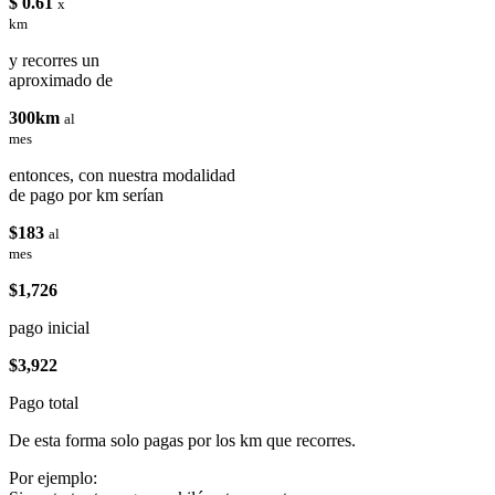
$ 0.61
x
km
y recorres un
aproximado de
300km
al
mes
entonces, con nuestra modalidad
de pago por km serían
$183
al
mes
$1,726
pago inicial
$3,922
Pago total
De esta forma solo pagas por los km que recorres.
Por ejemplo: