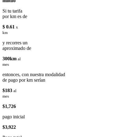
miituo
Si tu tarifa
por km es de
$ 0.61
x
km
y recorres un
aproximado de
300km
al
mes
entonces, con nuestra modalidad
de pago por km serían
$183
al
mes
$1,726
pago inicial
$3,922