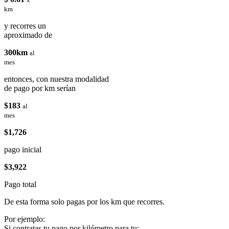
km
y recorres un
aproximado de
300km
al
mes
entonces, con nuestra modalidad
de pago por km serían
$183
al
mes
$1,726
pago inicial
$3,922
Pago total
De esta forma solo pagas por los km que recorres.
Por ejemplo:
Si contratas tu pago por kilómetro para tu: