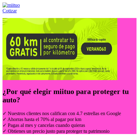
Cotizar
Llámanos al:
(55) 84-21-05-00
ó
800-953-00-59
¿Por qué elegir
miituo
para proteger tu
auto?
✓ Nuestros clientes nos califican con 4.7 estrellas en Google
✓ Ahorras hasta el 70% al pagar por km
✓ Pagas al mes y cancelas cuando quieras
✓ Obtienes un precio justo para proteger tu patrimonio