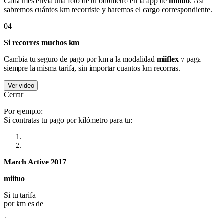
Cada mes envía una foto de tu odómetro en la app de
miituo
. Así
sabremos cuántos km recorriste y haremos el cargo correspondiente.
04
Si recorres muchos km
Cambia tu seguro de pago por km a la modalidad
miiflex
y paga
siempre la misma tarifa, sin importar cuantos km recorras.
Ver video
Cerrar
Por ejemplo:
Si contratas tu pago por kilómetro para tu:
March Active 2017
miituo
Si tu tarifa
por km es de