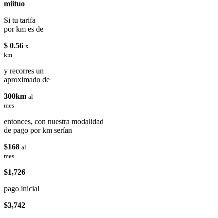
miituo
Si tu tarifa
por km es de
$ 0.56
x
km
y recorres un
aproximado de
300km
al
mes
entonces, con nuestra modalidad
de pago por km serían
$168
al
mes
$1,726
pago inicial
$3,742