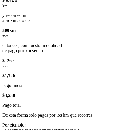
$ 0.42
x
km
y recorres un
aproximado de
300km
al
mes
entonces, con nuestra modalidad
de pago por km serían
$126
al
mes
$1,726
pago inicial
$3,238
Pago total
De esta forma solo pagas por los km que recorres.
Por ejemplo: