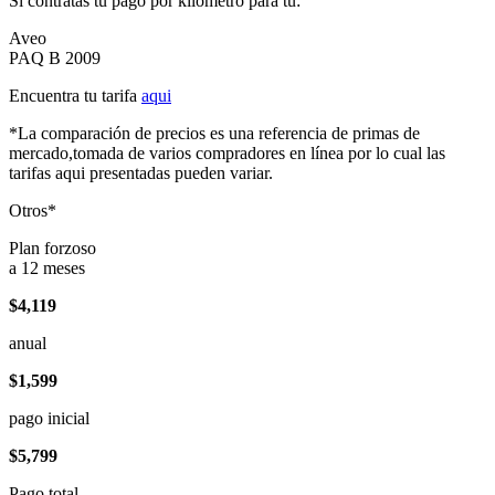
Si contratas tu pago por kilómetro para tu:
Aveo
PAQ B 2009
Encuentra tu tarifa
aqui
*La comparación de precios es una referencia de primas de
mercado,tomada de varios compradores en línea por lo cual las
tarifas aqui presentadas pueden variar.
Otros*
Plan forzoso
a 12 meses
$4,119
anual
$1,599
pago inicial
$5,799
Pago total