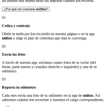
así tendrás una misma tarifa sin importar cuántos km recorras.
¿Por qué me conviene
miiflex
?
01
Cotiza y contrata
Obtén tu tarifa por km recorrido en nuestra página o en la app
miituo
y elige el plan de cobertura que más te convenga.
02
Envía las fotos
A través de nuestra app, envíanos cuatro fotos de tu coche (del
frente, parte trasera y costados derecho e izquierdo) y una de tu
odómetro.
03
Reporta tu odómetro
Cada mes envía una foto de tu odómetro en la app de
miituo
. Así
sabremos cuántos km recorriste y haremos el cargo correspondiente.