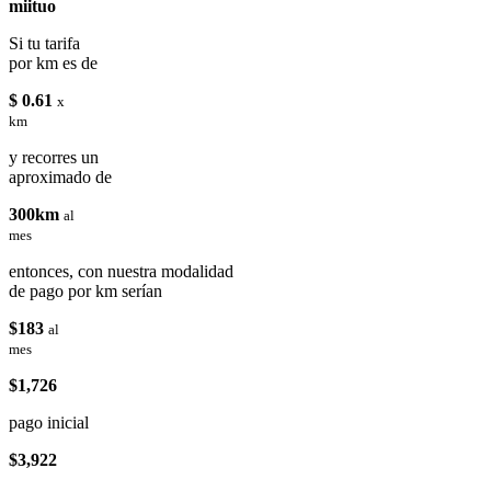
miituo
Si tu tarifa
por km es de
$ 0.61
x
km
y recorres un
aproximado de
300km
al
mes
entonces, con nuestra modalidad
de pago por km serían
$183
al
mes
$1,726
pago inicial
$3,922