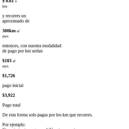
$ 0.61
x
km
y recorres un
aproximado de
300km
al
mes
entonces, con nuestra modalidad
de pago por km serían
$183
al
mes
$1,726
pago inicial
$3,922
Pago total
De esta forma solo pagas por los km que recorres.
Por ejemplo: