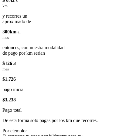
$ 0.42
x
km
y recorres un
aproximado de
300km
al
mes
entonces, con nuestra modalidad
de pago por km serían
$126
al
mes
$1,726
pago inicial
$3,238
Pago total
De esta forma solo pagas por los km que recorres.
Por ejemplo: