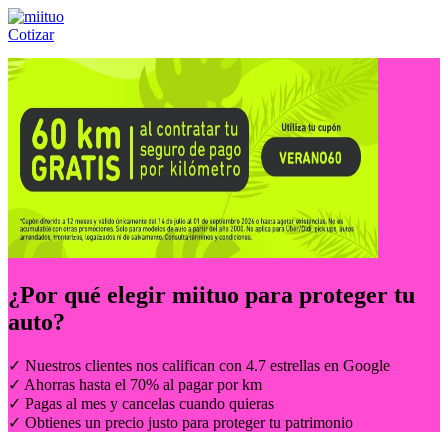
Cotizar
Llámanos al:
(55) 84-21-05-00
ó
800-953-00-59
¿Por qué elegir
miituo
para proteger tu
auto?
✓ Nuestros clientes nos califican con 4.7 estrellas en Google
✓ Ahorras hasta el 70% al pagar por km
✓ Pagas al mes y cancelas cuando quieras
✓ Obtienes un precio justo para proteger tu patrimonio