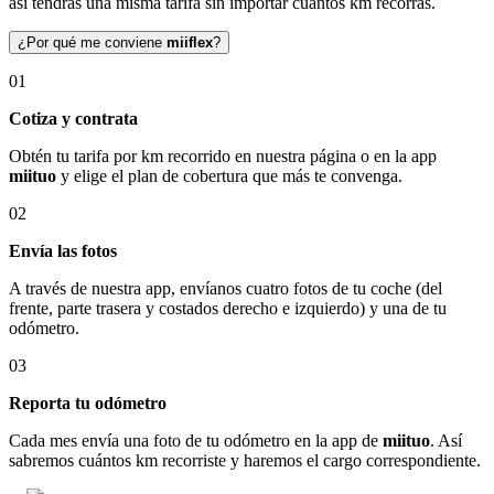
así tendrás una misma tarifa sin importar cuántos km recorras.
¿Por qué me conviene
miiflex
?
01
Cotiza y contrata
Obtén tu tarifa por km recorrido en nuestra página o en la app
miituo
y elige el plan de cobertura que más te convenga.
02
Envía las fotos
A través de nuestra app, envíanos cuatro fotos de tu coche (del
frente, parte trasera y costados derecho e izquierdo) y una de tu
odómetro.
03
Reporta tu odómetro
Cada mes envía una foto de tu odómetro en la app de
miituo
. Así
sabremos cuántos km recorriste y haremos el cargo correspondiente.