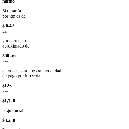
miituo
Si tu tarifa
por km es de
$ 0.42
x
km
y recorres un
aproximado de
300km
al
mes
entonces, con nuestra modalidad
de pago por km serían
$126
al
mes
$1,726
pago inicial
$3,238