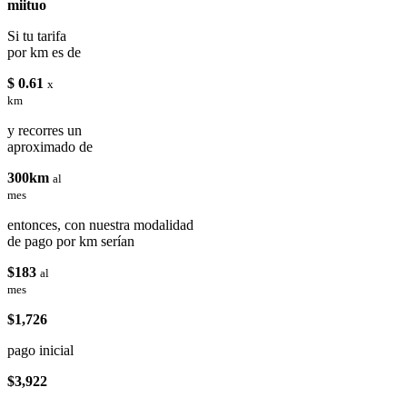
miituo
Si tu tarifa
por km es de
$ 0.61
x
km
y recorres un
aproximado de
300km
al
mes
entonces, con nuestra modalidad
de pago por km serían
$183
al
mes
$1,726
pago inicial
$3,922