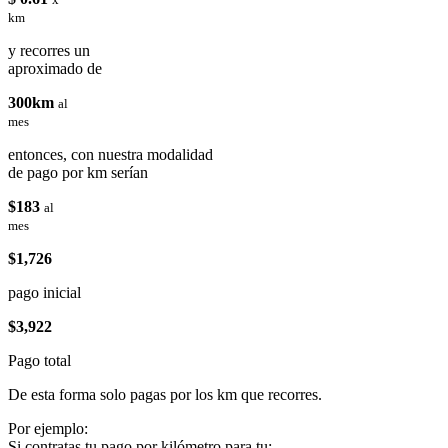
km
y recorres un
aproximado de
300km
al
mes
entonces, con nuestra modalidad
de pago por km serían
$183
al
mes
$1,726
pago inicial
$3,922
Pago total
De esta forma solo pagas por los km que recorres.
Por ejemplo:
Si contratas tu pago por kilómetro para tu: