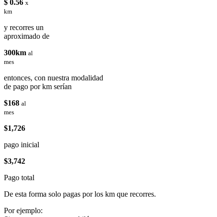
$ 0.56
x
km
y recorres un
aproximado de
300km
al
mes
entonces, con nuestra modalidad
de pago por km serían
$168
al
mes
$1,726
pago inicial
$3,742
Pago total
De esta forma solo pagas por los km que recorres.
Por ejemplo: