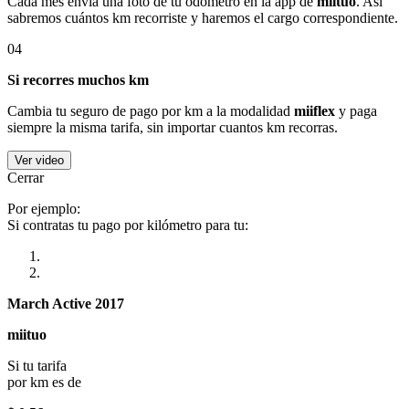
Cada mes envía una foto de tu odómetro en la app de
miituo
. Así
sabremos cuántos km recorriste y haremos el cargo correspondiente.
04
Si recorres muchos km
Cambia tu seguro de pago por km a la modalidad
miiflex
y paga
siempre la misma tarifa, sin importar cuantos km recorras.
Ver video
Cerrar
Por ejemplo:
Si contratas tu pago por kilómetro para tu:
March Active 2017
miituo
Si tu tarifa
por km es de