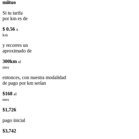
miituo
Si tu tarifa
por km es de
$ 0.56
x
km
y recorres un
aproximado de
300km
al
mes
entonces, con nuestra modalidad
de pago por km serían
$168
al
mes
$1,726
pago inicial
$3,742