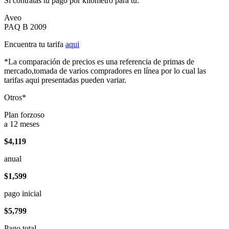
Si contratas tu pago por kilómetro para tu:
Aveo
PAQ B 2009
Encuentra tu tarifa
aqui
*La comparación de precios es una referencia de primas de
mercado,tomada de varios compradores en línea por lo cual las
tarifas aqui presentadas pueden variar.
Otros*
Plan forzoso
a 12 meses
$4,119
anual
$1,599
pago inicial
$5,799
Pago total