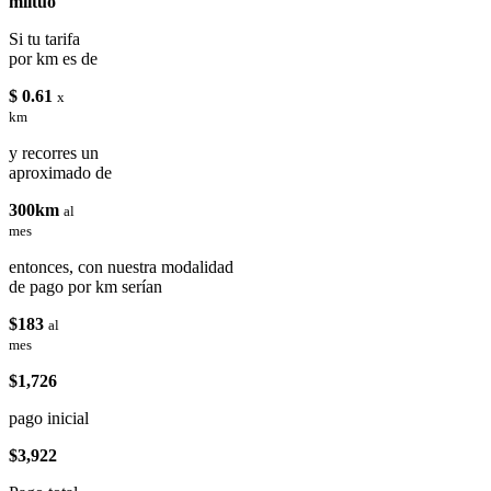
miituo
Si tu tarifa
por km es de
$ 0.61
x
km
y recorres un
aproximado de
300km
al
mes
entonces, con nuestra modalidad
de pago por km serían
$183
al
mes
$1,726
pago inicial
$3,922