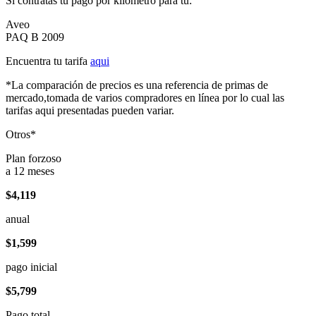
Si contratas tu pago por kilómetro para tu:
Aveo
PAQ B 2009
Encuentra tu tarifa
aqui
*La comparación de precios es una referencia de primas de
mercado,tomada de varios compradores en línea por lo cual las
tarifas aqui presentadas pueden variar.
Otros*
Plan forzoso
a 12 meses
$4,119
anual
$1,599
pago inicial
$5,799
Pago total