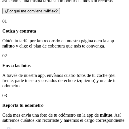
así tendrás una misma tarifa sin importar cuántos km recorras.
¿Por qué me conviene
miiflex
?
01
Cotiza y contrata
Obtén tu tarifa por km recorrido en nuestra página o en la app
miituo
y elige el plan de cobertura que más te convenga.
02
Envía las fotos
A través de nuestra app, envíanos cuatro fotos de tu coche (del
frente, parte trasera y costados derecho e izquierdo) y una de tu
odómetro.
03
Reporta tu odómetro
Cada mes envía una foto de tu odómetro en la app de
miituo
. Así
sabremos cuántos km recorriste y haremos el cargo correspondiente.