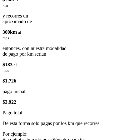
km
y recorres un
aproximado de
300km
al
mes
entonces, con nuestra modalidad
de pago por km serían
$183
al
mes
$1,726
pago inicial
$3,922
Pago total
De esta forma solo pagas por los km que recorres.
Por ejemplo:
Si contratas tu pago por kilómetro para tu: