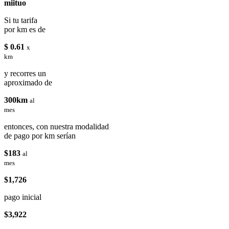
miituo
Si tu tarifa
por km es de
$ 0.61
x
km
y recorres un
aproximado de
300km
al
mes
entonces, con nuestra modalidad
de pago por km serían
$183
al
mes
$1,726
pago inicial
$3,922