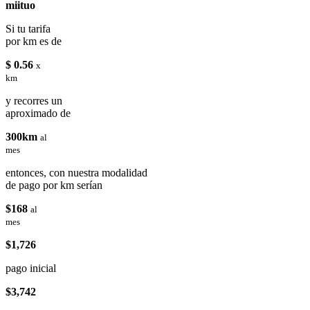
miituo
Si tu tarifa
por km es de
$ 0.56
x
km
y recorres un
aproximado de
300km
al
mes
entonces, con nuestra modalidad
de pago por km serían
$168
al
mes
$1,726
pago inicial
$3,742