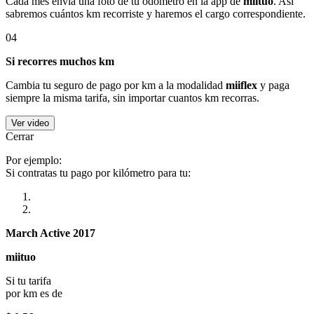
Cada mes envía una foto de tu odómetro en la app de
miituo
. Así
sabremos cuántos km recorriste y haremos el cargo correspondiente.
04
Si recorres muchos km
Cambia tu seguro de pago por km a la modalidad
miiflex
y paga
siempre la misma tarifa, sin importar cuantos km recorras.
Ver video
Cerrar
Por ejemplo:
Si contratas tu pago por kilómetro para tu:
March Active 2017
miituo
Si tu tarifa
por km es de