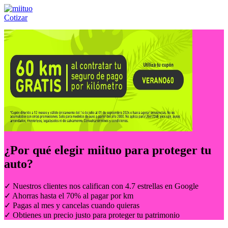
Cotizar
Llámanos al:
(55) 84-21-05-00
ó
800-953-00-59
¿Por qué elegir
miituo
para proteger tu
auto?
✓ Nuestros clientes nos califican con 4.7 estrellas en Google
✓ Ahorras hasta el 70% al pagar por km
✓ Pagas al mes y cancelas cuando quieras
✓ Obtienes un precio justo para proteger tu patrimonio