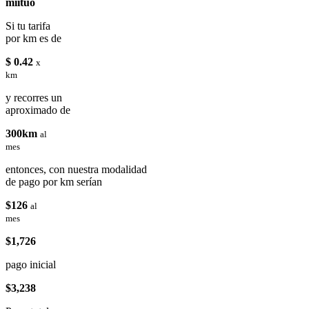
miituo
Si tu tarifa
por km es de
$ 0.42
x
km
y recorres un
aproximado de
300km
al
mes
entonces, con nuestra modalidad
de pago por km serían
$126
al
mes
$1,726
pago inicial
$3,238