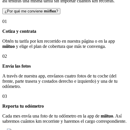
así tendrás una misma tarifa sin importar cuántos km recorras.
¿Por qué me conviene
miiflex
?
01
Cotiza y contrata
Obtén tu tarifa por km recorrido en nuestra página o en la app
miituo
y elige el plan de cobertura que más te convenga.
02
Envía las fotos
A través de nuestra app, envíanos cuatro fotos de tu coche (del
frente, parte trasera y costados derecho e izquierdo) y una de tu
odómetro.
03
Reporta tu odómetro
Cada mes envía una foto de tu odómetro en la app de
miituo
. Así
sabremos cuántos km recorriste y haremos el cargo correspondiente.