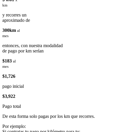
km
y recorres un
aproximado de
300km
al
mes
entonces, con nuestra modalidad
de pago por km serían
$183
al
mes
$1,726
pago inicial
$3,922
Pago total
De esta forma solo pagas por los km que recorres.
Por ejemplo:
Si contratas tu pago por kilómetro para tu: