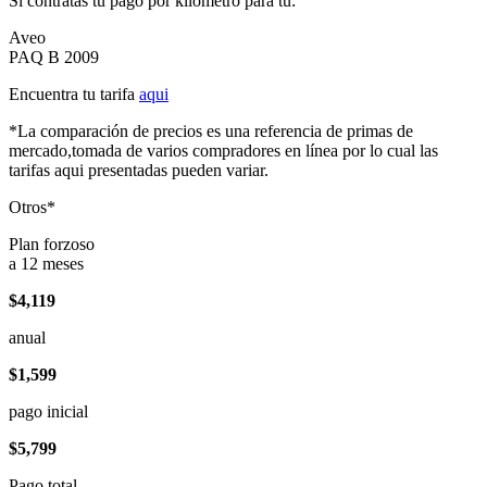
Si contratas tu pago por kilómetro para tu:
Aveo
PAQ B 2009
Encuentra tu tarifa
aqui
*La comparación de precios es una referencia de primas de
mercado,tomada de varios compradores en línea por lo cual las
tarifas aqui presentadas pueden variar.
Otros*
Plan forzoso
a 12 meses
$4,119
anual
$1,599
pago inicial
$5,799
Pago total