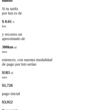
miituo
Si tu tarifa
por km es de
$ 0.61
x
km
y recorres un
aproximado de
300km
al
mes
entonces, con nuestra modalidad
de pago por km serían
$183
al
mes
$1,726
pago inicial
$3,922