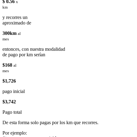
$ 0.56
x
km
y recorres un
aproximado de
300km
al
mes
entonces, con nuestra modalidad
de pago por km serían
$168
al
mes
$1,726
pago inicial
$3,742
Pago total
De esta forma solo pagas por los km que recorres.
Por ejemplo: