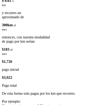
$ 0.61
x
km
y recorres un
aproximado de
300km
al
mes
entonces, con nuestra modalidad
de pago por km serían
$183
al
mes
$1,726
pago inicial
$3,922
Pago total
De esta forma solo pagas por los km que recorres.
Por ejemplo: