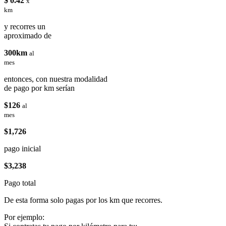
$ 0.42
x
km
y recorres un
aproximado de
300km
al
mes
entonces, con nuestra modalidad
de pago por km serían
$126
al
mes
$1,726
pago inicial
$3,238
Pago total
De esta forma solo pagas por los km que recorres.
Por ejemplo: