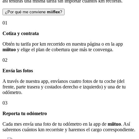
así tendrás una misma tarifa sin importar cuántos km recorras.
¿Por qué me conviene
miiflex
?
01
Cotiza y contrata
Obtén tu tarifa por km recorrido en nuestra página o en la app
miituo
y elige el plan de cobertura que más te convenga.
02
Envía las fotos
A través de nuestra app, envíanos cuatro fotos de tu coche (del
frente, parte trasera y costados derecho e izquierdo) y una de tu
odómetro.
03
Reporta tu odómetro
Cada mes envía una foto de tu odómetro en la app de
miituo
. Así
sabremos cuántos km recorriste y haremos el cargo correspondiente.