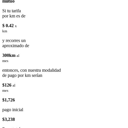
miituo
Si tu tarifa
por km es de
$ 0.42
x
km
y recorres un
aproximado de
300km
al
mes
entonces, con nuestra modalidad
de pago por km serían
$126
al
mes
$1,726
pago inicial
$3,238