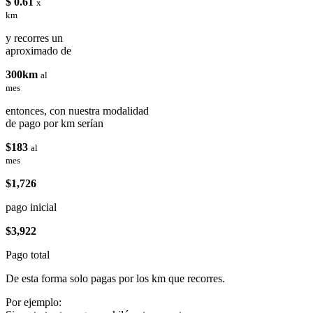
$ 0.61
x
km
y recorres un
aproximado de
300km
al
mes
entonces, con nuestra modalidad
de pago por km serían
$183
al
mes
$1,726
pago inicial
$3,922
Pago total
De esta forma solo pagas por los km que recorres.
Por ejemplo: