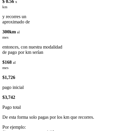
$ 0.56
x
km
y recorres un
aproximado de
300km
al
mes
entonces, con nuestra modalidad
de pago por km serían
$168
al
mes
$1,726
pago inicial
$3,742
Pago total
De esta forma solo pagas por los km que recorres.
Por ejemplo: