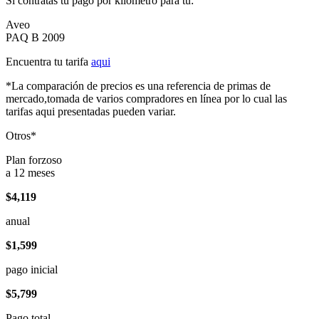
Si contratas tu pago por kilómetro para tu:
Aveo
PAQ B 2009
Encuentra tu tarifa
aqui
*La comparación de precios es una referencia de primas de
mercado,tomada de varios compradores en línea por lo cual las
tarifas aqui presentadas pueden variar.
Otros*
Plan forzoso
a 12 meses
$4,119
anual
$1,599
pago inicial
$5,799
Pago total