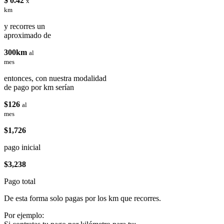
$ 0.42
x
km
y recorres un
aproximado de
300km
al
mes
entonces, con nuestra modalidad
de pago por km serían
$126
al
mes
$1,726
pago inicial
$3,238
Pago total
De esta forma solo pagas por los km que recorres.
Por ejemplo: