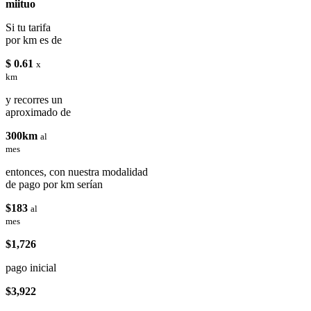
miituo
Si tu tarifa
por km es de
$ 0.61
x
km
y recorres un
aproximado de
300km
al
mes
entonces, con nuestra modalidad
de pago por km serían
$183
al
mes
$1,726
pago inicial
$3,922