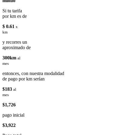
miituo
Si tu tarifa
por km es de
$ 0.61
x
km
y recorres un
aproximado de
300km
al
mes
entonces, con nuestra modalidad
de pago por km serían
$183
al
mes
$1,726
pago inicial
$3,922