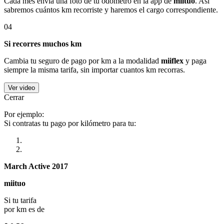
Cada mes envía una foto de tu odómetro en la app de
miituo
. Así
sabremos cuántos km recorriste y haremos el cargo correspondiente.
04
Si recorres muchos km
Cambia tu seguro de pago por km a la modalidad
miiflex
y paga
siempre la misma tarifa, sin importar cuantos km recorras.
Ver video
Cerrar
Por ejemplo:
Si contratas tu pago por kilómetro para tu:
March Active 2017
miituo
Si tu tarifa
por km es de