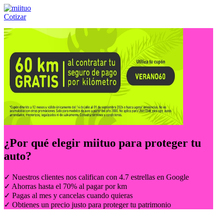
Cotizar
Llámanos al:
(55) 84-21-05-00
ó
800-953-00-59
¿Por qué elegir
miituo
para proteger tu
auto?
✓ Nuestros clientes nos califican con 4.7 estrellas en Google
✓ Ahorras hasta el 70% al pagar por km
✓ Pagas al mes y cancelas cuando quieras
✓ Obtienes un precio justo para proteger tu patrimonio