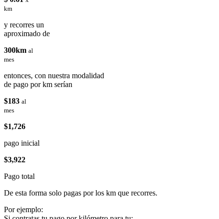
km
y recorres un
aproximado de
300km
al
mes
entonces, con nuestra modalidad
de pago por km serían
$183
al
mes
$1,726
pago inicial
$3,922
Pago total
De esta forma solo pagas por los km que recorres.
Por ejemplo:
Si contratas tu pago por kilómetro para tu: