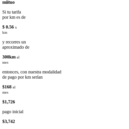
miituo
Si tu tarifa
por km es de
$ 0.56
x
km
y recorres un
aproximado de
300km
al
mes
entonces, con nuestra modalidad
de pago por km serían
$168
al
mes
$1,726
pago inicial
$3,742