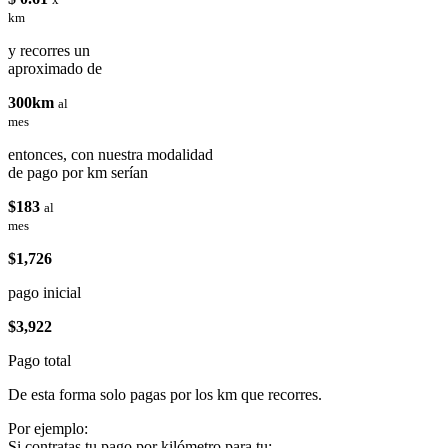
km
y recorres un
aproximado de
300km
al
mes
entonces, con nuestra modalidad
de pago por km serían
$183
al
mes
$1,726
pago inicial
$3,922
Pago total
De esta forma solo pagas por los km que recorres.
Por ejemplo:
Si contratas tu pago por kilómetro para tu: