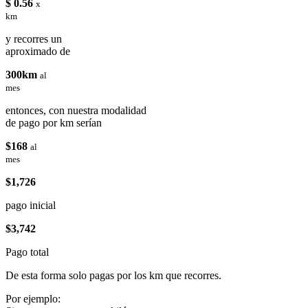
$ 0.56
x
km
y recorres un
aproximado de
300km
al
mes
entonces, con nuestra modalidad
de pago por km serían
$168
al
mes
$1,726
pago inicial
$3,742
Pago total
De esta forma solo pagas por los km que recorres.
Por ejemplo: