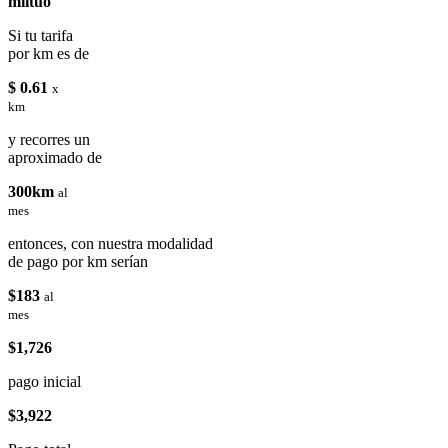
miituo
Si tu tarifa
por km es de
$ 0.61
x
km
y recorres un
aproximado de
300km
al
mes
entonces, con nuestra modalidad
de pago por km serían
$183
al
mes
$1,726
pago inicial
$3,922