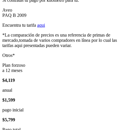
Si contratas tu pago por kilómetro para tu:
Aveo
PAQ B 2009
Encuentra tu tarifa
aqui
*La comparación de precios es una referencia de primas de
mercado,tomada de varios compradores en línea por lo cual las
tarifas aqui presentadas pueden variar.
Otros*
Plan forzoso
a 12 meses
$4,119
anual
$1,599
pago inicial
$5,799
Pago total