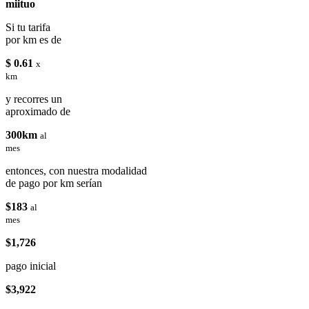
miituo
Si tu tarifa
por km es de
$ 0.61
x
km
y recorres un
aproximado de
300km
al
mes
entonces, con nuestra modalidad
de pago por km serían
$183
al
mes
$1,726
pago inicial
$3,922