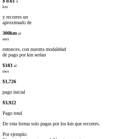
$ 0.61
x
km
y recorres un
aproximado de
300km
al
mes
entonces, con nuestra modalidad
de pago por km serían
$183
al
mes
$1,726
pago inicial
$3,922
Pago total
De esta forma solo pagas por los km que recorres.
Por ejemplo: