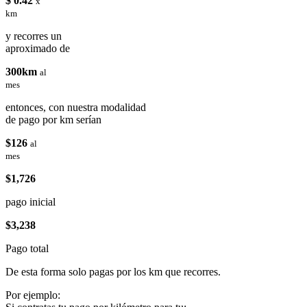
$ 0.42
x
km
y recorres un
aproximado de
300km
al
mes
entonces, con nuestra modalidad
de pago por km serían
$126
al
mes
$1,726
pago inicial
$3,238
Pago total
De esta forma solo pagas por los km que recorres.
Por ejemplo: