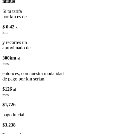
miituo
Si tu tarifa
por km es de
$ 0.42
x
km
y recorres un
aproximado de
300km
al
mes
entonces, con nuestra modalidad
de pago por km serían
$126
al
mes
$1,726
pago inicial
$3,238