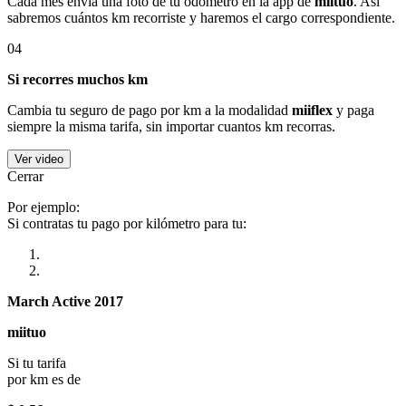
Cada mes envía una foto de tu odómetro en la app de
miituo
. Así
sabremos cuántos km recorriste y haremos el cargo correspondiente.
04
Si recorres muchos km
Cambia tu seguro de pago por km a la modalidad
miiflex
y paga
siempre la misma tarifa, sin importar cuantos km recorras.
Ver video
Cerrar
Por ejemplo:
Si contratas tu pago por kilómetro para tu:
March Active 2017
miituo
Si tu tarifa
por km es de