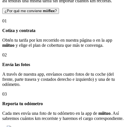
así tendrás una misma tarifa sin importar cuántos km recorras.
¿Por qué me conviene
miiflex
?
01
Cotiza y contrata
Obtén tu tarifa por km recorrido en nuestra página o en la app
miituo
y elige el plan de cobertura que más te convenga.
02
Envía las fotos
A través de nuestra app, envíanos cuatro fotos de tu coche (del
frente, parte trasera y costados derecho e izquierdo) y una de tu
odómetro.
03
Reporta tu odómetro
Cada mes envía una foto de tu odómetro en la app de
miituo
. Así
sabremos cuántos km recorriste y haremos el cargo correspondiente.