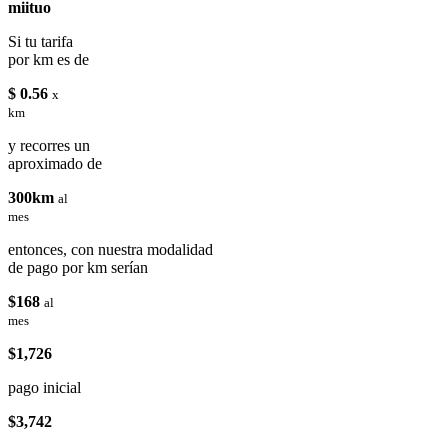
miituo
Si tu tarifa
por km es de
$ 0.56
x
km
y recorres un
aproximado de
300km
al
mes
entonces, con nuestra modalidad
de pago por km serían
$168
al
mes
$1,726
pago inicial
$3,742