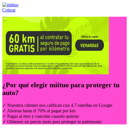
Cotizar
Llámanos al:
(55) 84-21-05-00
ó
800-953-00-59
¿Por qué elegir
miituo
para proteger tu
auto?
✓ Nuestros clientes nos califican con 4.7 estrellas en Google
✓ Ahorras hasta el 70% al pagar por km
✓ Pagas al mes y cancelas cuando quieras
✓ Obtienes un precio justo para proteger tu patrimonio