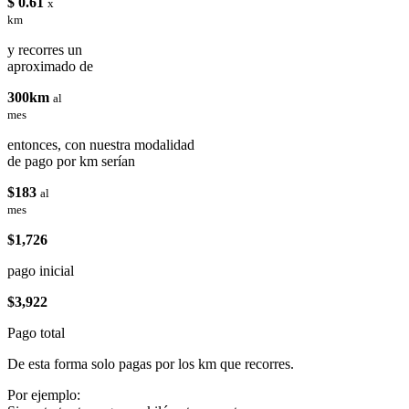
$ 0.61
x
km
y recorres un
aproximado de
300km
al
mes
entonces, con nuestra modalidad
de pago por km serían
$183
al
mes
$1,726
pago inicial
$3,922
Pago total
De esta forma solo pagas por los km que recorres.
Por ejemplo: