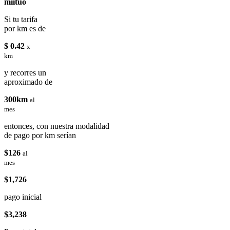
miituo
Si tu tarifa
por km es de
$ 0.42
x
km
y recorres un
aproximado de
300km
al
mes
entonces, con nuestra modalidad
de pago por km serían
$126
al
mes
$1,726
pago inicial
$3,238