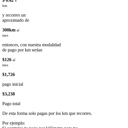
$ 0.42
x
km
y recorres un
aproximado de
300km
al
mes
entonces, con nuestra modalidad
de pago por km serían
$126
al
mes
$1,726
pago inicial
$3,238
Pago total
De esta forma solo pagas por los km que recorres.
Por ejemplo: