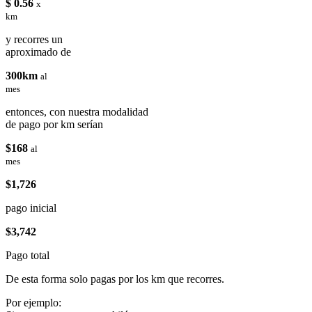
$ 0.56
x
km
y recorres un
aproximado de
300km
al
mes
entonces, con nuestra modalidad
de pago por km serían
$168
al
mes
$1,726
pago inicial
$3,742
Pago total
De esta forma solo pagas por los km que recorres.
Por ejemplo: