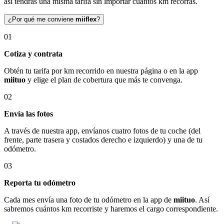
así tendrás una misma tarifa sin importar cuántos km recorras.
¿Por qué me conviene
miiflex
?
01
Cotiza y contrata
Obtén tu tarifa por km recorrido en nuestra página o en la app
miituo
y elige el plan de cobertura que más te convenga.
02
Envía las fotos
A través de nuestra app, envíanos cuatro fotos de tu coche (del
frente, parte trasera y costados derecho e izquierdo) y una de tu
odómetro.
03
Reporta tu odómetro
Cada mes envía una foto de tu odómetro en la app de
miituo
. Así
sabremos cuántos km recorriste y haremos el cargo correspondiente.