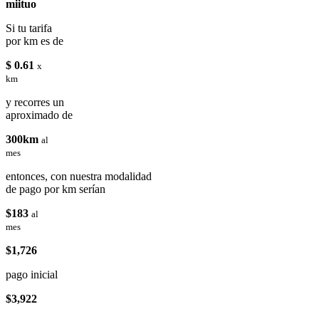
miituo
Si tu tarifa
por km es de
$ 0.61
x
km
y recorres un
aproximado de
300km
al
mes
entonces, con nuestra modalidad
de pago por km serían
$183
al
mes
$1,726
pago inicial
$3,922