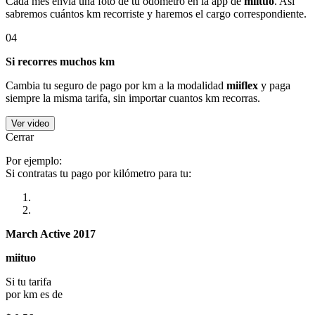
Cada mes envía una foto de tu odómetro en la app de
miituo
. Así
sabremos cuántos km recorriste y haremos el cargo correspondiente.
04
Si recorres muchos km
Cambia tu seguro de pago por km a la modalidad
miiflex
y paga
siempre la misma tarifa, sin importar cuantos km recorras.
Ver video
Cerrar
Por ejemplo:
Si contratas tu pago por kilómetro para tu:
March Active 2017
miituo
Si tu tarifa
por km es de