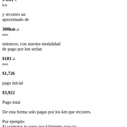
km
y recorres un
aproximado de
300km
al
mes
entonces, con nuestra modalidad
de pago por km serían
$183
al
mes
$1,726
pago inicial
$3,922
Pago total
De esta forma solo pagas por los km que recorres.
Por ejemplo:
Si contratas tu pago por kilómetro para tu: