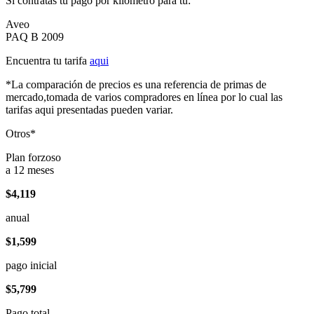
Si contratas tu pago por kilómetro para tu:
Aveo
PAQ B 2009
Encuentra tu tarifa
aqui
*La comparación de precios es una referencia de primas de
mercado,tomada de varios compradores en línea por lo cual las
tarifas aqui presentadas pueden variar.
Otros*
Plan forzoso
a 12 meses
$4,119
anual
$1,599
pago inicial
$5,799
Pago total