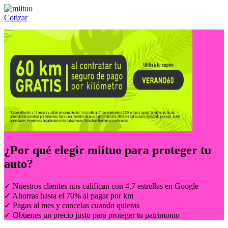
Cotizar
Llámanos al:
(55) 84-21-05-00
ó
800-953-00-59
¿Por qué elegir
miituo
para proteger tu
auto?
✓ Nuestros clientes nos califican con 4.7 estrellas en Google
✓ Ahorras hasta el 70% al pagar por km
✓ Pagas al mes y cancelas cuando quieras
✓ Obtienes un precio justo para proteger tu patrimonio