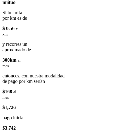
miituo
Si tu tarifa
por km es de
$ 0.56
x
km
y recorres un
aproximado de
300km
al
mes
entonces, con nuestra modalidad
de pago por km serían
$168
al
mes
$1,726
pago inicial
$3,742