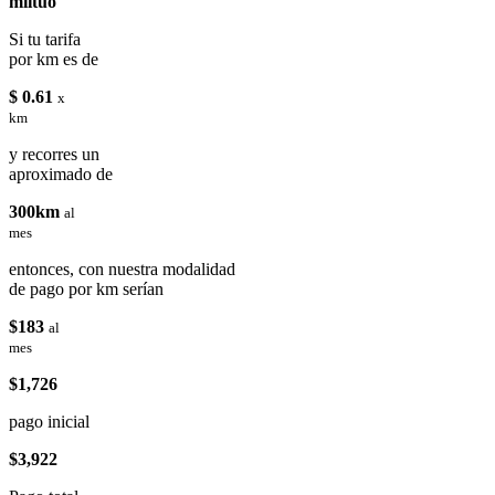
miituo
Si tu tarifa
por km es de
$ 0.61
x
km
y recorres un
aproximado de
300km
al
mes
entonces, con nuestra modalidad
de pago por km serían
$183
al
mes
$1,726
pago inicial
$3,922