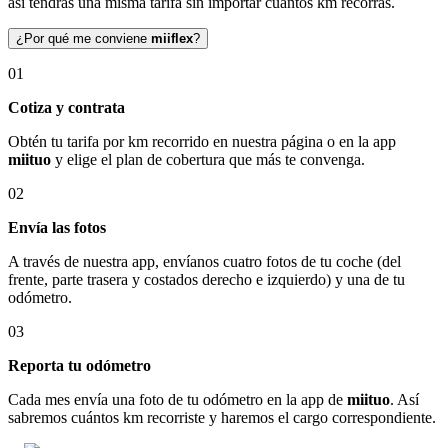
así tendrás una misma tarifa sin importar cuántos km recorras.
¿Por qué me conviene
miiflex
?
01
Cotiza y contrata
Obtén tu tarifa por km recorrido en nuestra página o en la app
miituo
y elige el plan de cobertura que más te convenga.
02
Envía las fotos
A través de nuestra app, envíanos cuatro fotos de tu coche (del
frente, parte trasera y costados derecho e izquierdo) y una de tu
odómetro.
03
Reporta tu odómetro
Cada mes envía una foto de tu odómetro en la app de
miituo
. Así
sabremos cuántos km recorriste y haremos el cargo correspondiente.