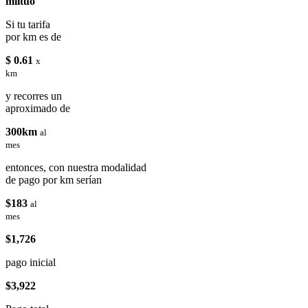
miituo
Si tu tarifa
por km es de
$ 0.61
x
km
y recorres un
aproximado de
300km
al
mes
entonces, con nuestra modalidad
de pago por km serían
$183
al
mes
$1,726
pago inicial
$3,922