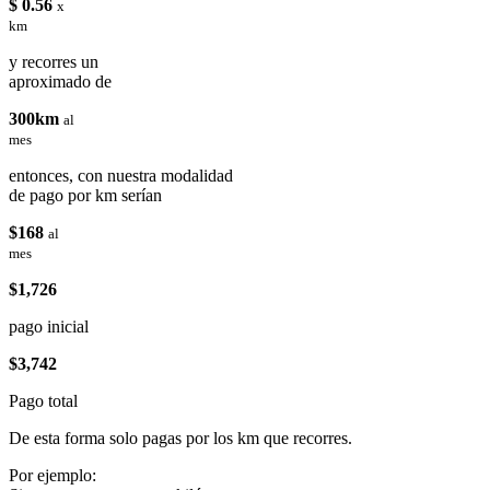
$ 0.56
x
km
y recorres un
aproximado de
300km
al
mes
entonces, con nuestra modalidad
de pago por km serían
$168
al
mes
$1,726
pago inicial
$3,742
Pago total
De esta forma solo pagas por los km que recorres.
Por ejemplo: