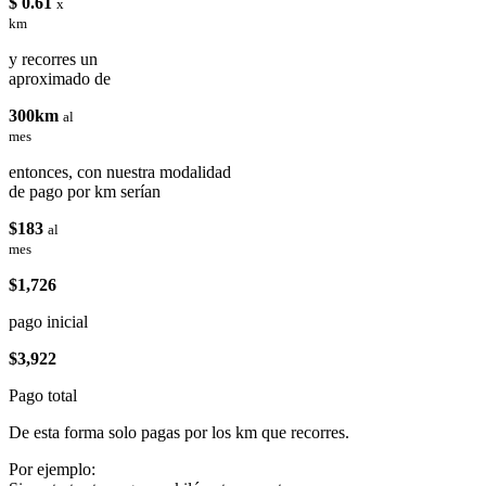
$ 0.61
x
km
y recorres un
aproximado de
300km
al
mes
entonces, con nuestra modalidad
de pago por km serían
$183
al
mes
$1,726
pago inicial
$3,922
Pago total
De esta forma solo pagas por los km que recorres.
Por ejemplo: