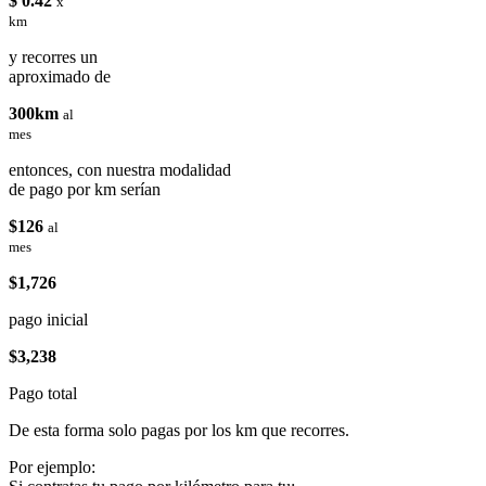
$ 0.42
x
km
y recorres un
aproximado de
300km
al
mes
entonces, con nuestra modalidad
de pago por km serían
$126
al
mes
$1,726
pago inicial
$3,238
Pago total
De esta forma solo pagas por los km que recorres.
Por ejemplo: