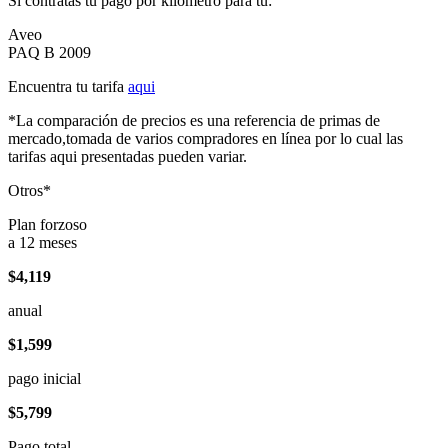
Si contratas tu pago por kilómetro para tu:
Aveo
PAQ B 2009
Encuentra tu tarifa
aqui
*La comparación de precios es una referencia de primas de
mercado,tomada de varios compradores en línea por lo cual las
tarifas aqui presentadas pueden variar.
Otros*
Plan forzoso
a 12 meses
$4,119
anual
$1,599
pago inicial
$5,799
Pago total