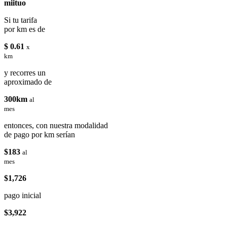
miituo
Si tu tarifa
por km es de
$ 0.61
x
km
y recorres un
aproximado de
300km
al
mes
entonces, con nuestra modalidad
de pago por km serían
$183
al
mes
$1,726
pago inicial
$3,922