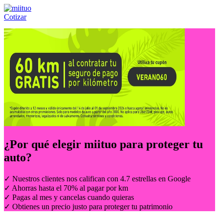
Cotizar
Llámanos al:
(55) 84-21-05-00
ó
800-953-00-59
¿Por qué elegir
miituo
para proteger tu
auto?
✓ Nuestros clientes nos califican con 4.7 estrellas en Google
✓ Ahorras hasta el 70% al pagar por km
✓ Pagas al mes y cancelas cuando quieras
✓ Obtienes un precio justo para proteger tu patrimonio