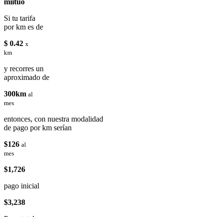
miituo
Si tu tarifa
por km es de
$ 0.42
x
km
y recorres un
aproximado de
300km
al
mes
entonces, con nuestra modalidad
de pago por km serían
$126
al
mes
$1,726
pago inicial
$3,238