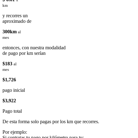
km
y recorres un
aproximado de
300km
al
mes
entonces, con nuestra modalidad
de pago por km serían
$183
al
mes
$1,726
pago inicial
$3,922
Pago total
De esta forma solo pagas por los km que recorres.
Por ejemplo:
Si contratas tu pago por kilómetro para tu: