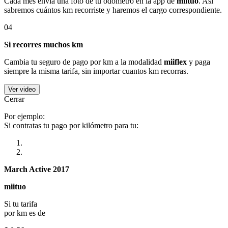
Cada mes envía una foto de tu odómetro en la app de
miituo
. Así
sabremos cuántos km recorriste y haremos el cargo correspondiente.
04
Si recorres muchos km
Cambia tu seguro de pago por km a la modalidad
miiflex
y paga
siempre la misma tarifa, sin importar cuantos km recorras.
Ver video
Cerrar
Por ejemplo:
Si contratas tu pago por kilómetro para tu:
March Active 2017
miituo
Si tu tarifa
por km es de