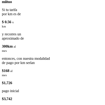
miituo
Si tu tarifa
por km es de
$ 0.56
x
km
y recorres un
aproximado de
300km
al
mes
entonces, con nuestra modalidad
de pago por km serían
$168
al
mes
$1,726
pago inicial
$3,742