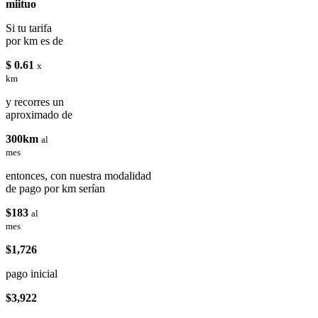
miituo
Si tu tarifa
por km es de
$ 0.61
x
km
y recorres un
aproximado de
300km
al
mes
entonces, con nuestra modalidad
de pago por km serían
$183
al
mes
$1,726
pago inicial
$3,922