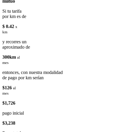
miituo
Si tu tarifa
por km es de
$ 0.42
x
km
y recorres un
aproximado de
300km
al
mes
entonces, con nuestra modalidad
de pago por km serían
$126
al
mes
$1,726
pago inicial
$3,238