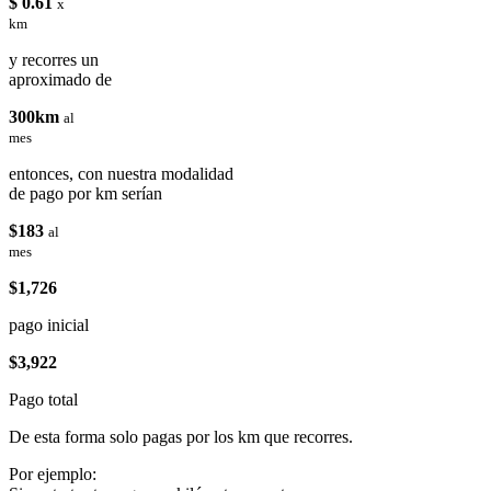
$ 0.61
x
km
y recorres un
aproximado de
300km
al
mes
entonces, con nuestra modalidad
de pago por km serían
$183
al
mes
$1,726
pago inicial
$3,922
Pago total
De esta forma solo pagas por los km que recorres.
Por ejemplo: