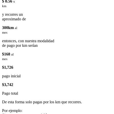
$ 0.56
x
km
y recorres un
aproximado de
300km
al
mes
entonces, con nuestra modalidad
de pago por km serían
$168
al
mes
$1,726
pago inicial
$3,742
Pago total
De esta forma solo pagas por los km que recorres.
Por ejemplo: