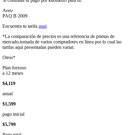
Si contratas tu pago por kilómetro para tu:
Aveo
PAQ B 2009
Encuentra tu tarifa
aqui
*La comparación de precios es una referencia de primas de
mercado,tomada de varios compradores en línea por lo cual las
tarifas aqui presentadas pueden variar.
Otros*
Plan forzoso
a 12 meses
$4,119
anual
$1,599
pago inicial
$5,799
Pago total