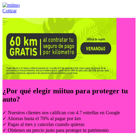
Cotizar
Llámanos al:
(55) 84-21-05-00
ó
800-953-00-59
¿Por qué elegir
miituo
para proteger tu
auto?
✓ Nuestros clientes nos califican con 4.7 estrellas en Google
✓ Ahorras hasta el 70% al pagar por km
✓ Pagas al mes y cancelas cuando quieras
✓ Obtienes un precio justo para proteger tu patrimonio