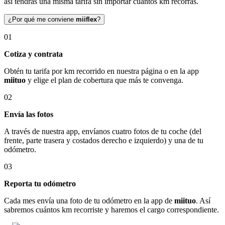
así tendrás una misma tarifa sin importar cuántos km recorras.
¿Por qué me conviene
miiflex
?
01
Cotiza y contrata
Obtén tu tarifa por km recorrido en nuestra página o en la app
miituo
y elige el plan de cobertura que más te convenga.
02
Envía las fotos
A través de nuestra app, envíanos cuatro fotos de tu coche (del
frente, parte trasera y costados derecho e izquierdo) y una de tu
odómetro.
03
Reporta tu odómetro
Cada mes envía una foto de tu odómetro en la app de
miituo
. Así
sabremos cuántos km recorriste y haremos el cargo correspondiente.