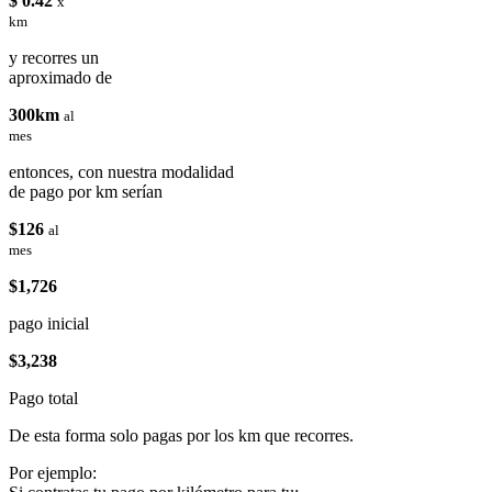
$ 0.42
x
km
y recorres un
aproximado de
300km
al
mes
entonces, con nuestra modalidad
de pago por km serían
$126
al
mes
$1,726
pago inicial
$3,238
Pago total
De esta forma solo pagas por los km que recorres.
Por ejemplo: