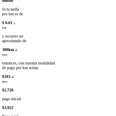
miituo
Si tu tarifa
por km es de
$ 0.61
x
km
y recorres un
aproximado de
300km
al
mes
entonces, con nuestra modalidad
de pago por km serían
$183
al
mes
$1,726
pago inicial
$3,922