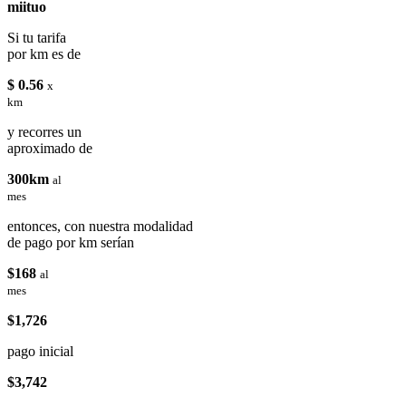
miituo
Si tu tarifa
por km es de
$ 0.56
x
km
y recorres un
aproximado de
300km
al
mes
entonces, con nuestra modalidad
de pago por km serían
$168
al
mes
$1,726
pago inicial
$3,742