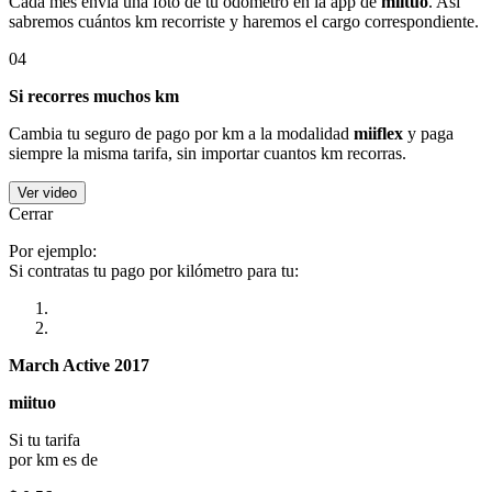
Cada mes envía una foto de tu odómetro en la app de
miituo
. Así
sabremos cuántos km recorriste y haremos el cargo correspondiente.
04
Si recorres muchos km
Cambia tu seguro de pago por km a la modalidad
miiflex
y paga
siempre la misma tarifa, sin importar cuantos km recorras.
Ver video
Cerrar
Por ejemplo:
Si contratas tu pago por kilómetro para tu:
March Active 2017
miituo
Si tu tarifa
por km es de