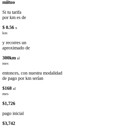
miituo
Si tu tarifa
por km es de
$ 0.56
x
km
y recorres un
aproximado de
300km
al
mes
entonces, con nuestra modalidad
de pago por km serían
$168
al
mes
$1,726
pago inicial
$3,742