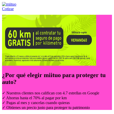
Cotizar
Llámanos al:
(55) 84-21-05-00
ó
800-953-00-59
¿Por qué elegir
miituo
para proteger tu
auto?
✓ Nuestros clientes nos califican con 4.7 estrellas en Google
✓ Ahorras hasta el 70% al pagar por km
✓ Pagas al mes y cancelas cuando quieras
✓ Obtienes un precio justo para proteger tu patrimonio