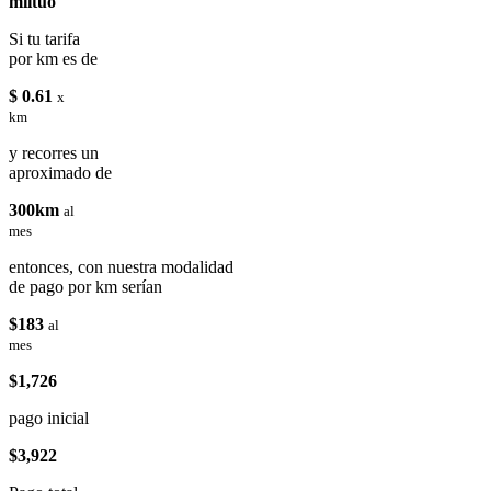
miituo
Si tu tarifa
por km es de
$ 0.61
x
km
y recorres un
aproximado de
300km
al
mes
entonces, con nuestra modalidad
de pago por km serían
$183
al
mes
$1,726
pago inicial
$3,922