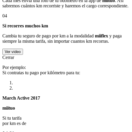
Cada mes envía una foto de tu odómetro en la app de
miituo
. Así
sabremos cuántos km recorriste y haremos el cargo correspondiente.
04
Si recorres muchos km
Cambia tu seguro de pago por km a la modalidad
miiflex
y paga
siempre la misma tarifa, sin importar cuantos km recorras.
Ver video
Cerrar
Por ejemplo:
Si contratas tu pago por kilómetro para tu:
March Active 2017
miituo
Si tu tarifa
por km es de