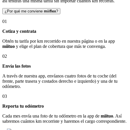
así tendrás una misma tarifa sin importar cuántos km recorras.
¿Por qué me conviene
miiflex
?
01
Cotiza y contrata
Obtén tu tarifa por km recorrido en nuestra página o en la app
miituo
y elige el plan de cobertura que más te convenga.
02
Envía las fotos
A través de nuestra app, envíanos cuatro fotos de tu coche (del
frente, parte trasera y costados derecho e izquierdo) y una de tu
odómetro.
03
Reporta tu odómetro
Cada mes envía una foto de tu odómetro en la app de
miituo
. Así
sabremos cuántos km recorriste y haremos el cargo correspondiente.