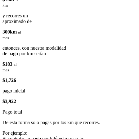
km
y recorres un
aproximado de
300km
al
mes
entonces, con nuestra modalidad
de pago por km serían
$183
al
mes
$1,726
pago inicial
$3,922
Pago total
De esta forma solo pagas por los km que recorres.
Por ejemplo:
Si contratas tu pago por kilómetro para tu: