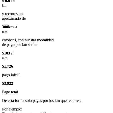
$ 0.61
x
km
y recorres un
aproximado de
300km
al
mes
entonces, con nuestra modalidad
de pago por km serían
$183
al
mes
$1,726
pago inicial
$3,922
Pago total
De esta forma solo pagas por los km que recorres.
Por ejemplo: