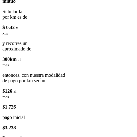
miituo
Si tu tarifa
por km es de
$ 0.42
x
km
y recorres un
aproximado de
300km
al
mes
entonces, con nuestra modalidad
de pago por km serían
$126
al
mes
$1,726
pago inicial
$3,238