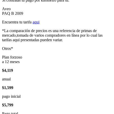
Si contratas tu pago por kilómetro para tu:
Aveo
PAQ B 2009
Encuentra tu tarifa
aqui
*La comparación de precios es una referencia de primas de
mercado,tomada de varios compradores en línea por lo cual las
tarifas aqui presentadas pueden variar.
Otros*
Plan forzoso
a 12 meses
$4,119
anual
$1,599
pago inicial
$5,799
Pago total