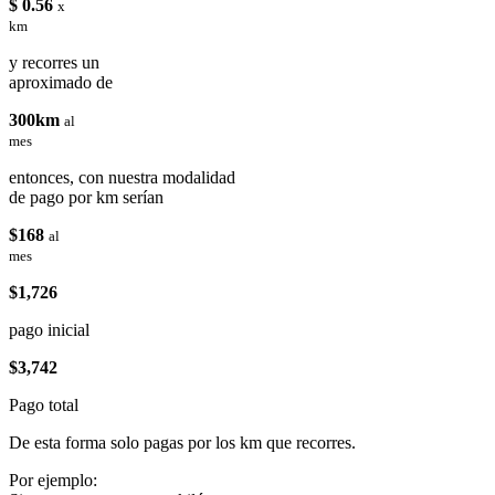
$ 0.56
x
km
y recorres un
aproximado de
300km
al
mes
entonces, con nuestra modalidad
de pago por km serían
$168
al
mes
$1,726
pago inicial
$3,742
Pago total
De esta forma solo pagas por los km que recorres.
Por ejemplo: