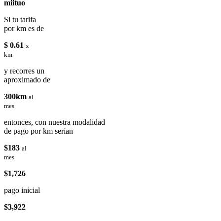
miituo
Si tu tarifa
por km es de
$ 0.61
x
km
y recorres un
aproximado de
300km
al
mes
entonces, con nuestra modalidad
de pago por km serían
$183
al
mes
$1,726
pago inicial
$3,922