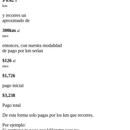
$ 0.42
x
km
y recorres un
aproximado de
300km
al
mes
entonces, con nuestra modalidad
de pago por km serían
$126
al
mes
$1,726
pago inicial
$3,238
Pago total
De esta forma solo pagas por los km que recorres.
Por ejemplo: