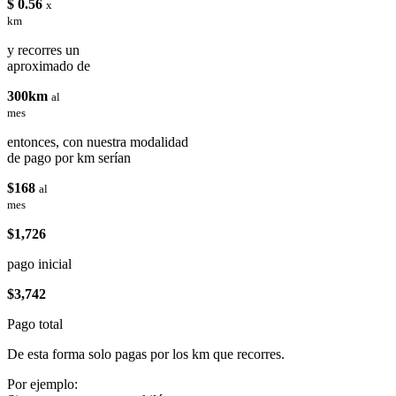
$ 0.56
x
km
y recorres un
aproximado de
300km
al
mes
entonces, con nuestra modalidad
de pago por km serían
$168
al
mes
$1,726
pago inicial
$3,742
Pago total
De esta forma solo pagas por los km que recorres.
Por ejemplo: