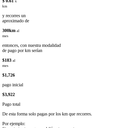
$ 0.61
x
km
y recorres un
aproximado de
300km
al
mes
entonces, con nuestra modalidad
de pago por km serían
$183
al
mes
$1,726
pago inicial
$3,922
Pago total
De esta forma solo pagas por los km que recorres.
Por ejemplo: