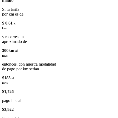
miituo
Si tu tarifa
por km es de
$ 0.61
x
km
y recorres un
aproximado de
300km
al
mes
entonces, con nuestra modalidad
de pago por km serían
$183
al
mes
$1,726
pago inicial
$3,922