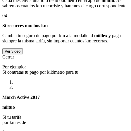
Cada mes envía una foto de tu odómetro en la app de
miituo
. Así
sabremos cuántos km recorriste y haremos el cargo correspondiente.
04
Si recorres muchos km
Cambia tu seguro de pago por km a la modalidad
miiflex
y paga
siempre la misma tarifa, sin importar cuantos km recorras.
Ver video
Cerrar
Por ejemplo:
Si contratas tu pago por kilómetro para tu:
March Active 2017
miituo
Si tu tarifa
por km es de