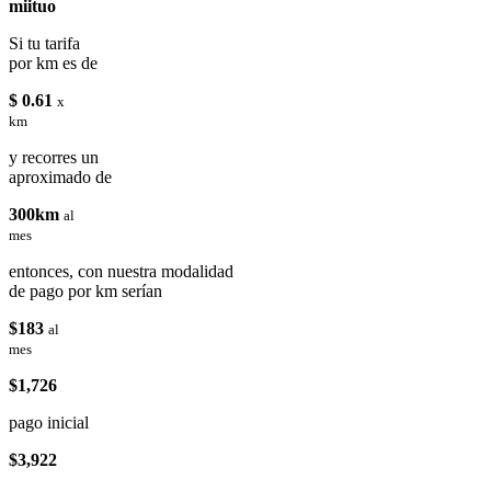
miituo
Si tu tarifa
por km es de
$ 0.61
x
km
y recorres un
aproximado de
300km
al
mes
entonces, con nuestra modalidad
de pago por km serían
$183
al
mes
$1,726
pago inicial
$3,922