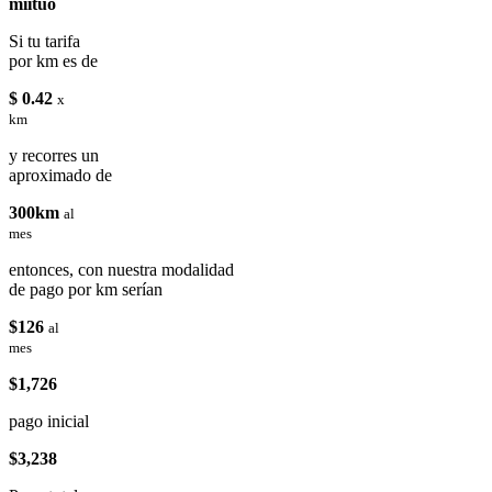
miituo
Si tu tarifa
por km es de
$ 0.42
x
km
y recorres un
aproximado de
300km
al
mes
entonces, con nuestra modalidad
de pago por km serían
$126
al
mes
$1,726
pago inicial
$3,238