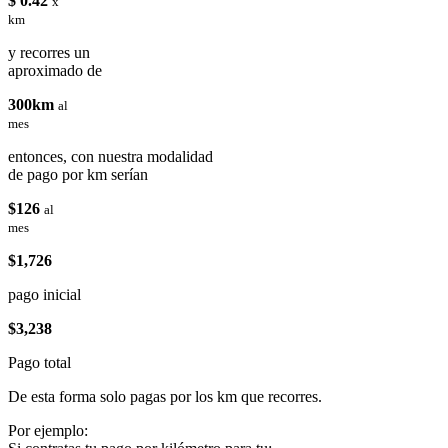
$ 0.42
x
km
y recorres un
aproximado de
300km
al
mes
entonces, con nuestra modalidad
de pago por km serían
$126
al
mes
$1,726
pago inicial
$3,238
Pago total
De esta forma solo pagas por los km que recorres.
Por ejemplo: