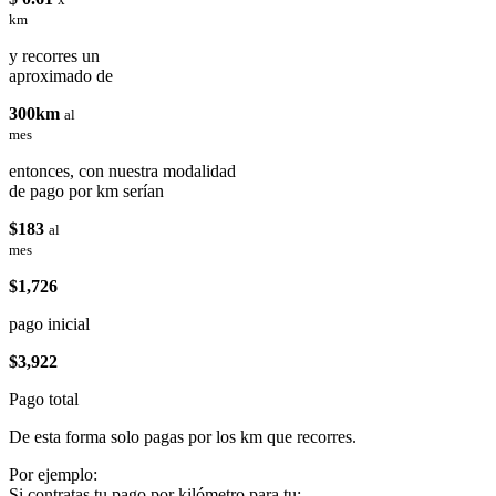
km
y recorres un
aproximado de
300km
al
mes
entonces, con nuestra modalidad
de pago por km serían
$183
al
mes
$1,726
pago inicial
$3,922
Pago total
De esta forma solo pagas por los km que recorres.
Por ejemplo:
Si contratas tu pago por kilómetro para tu: