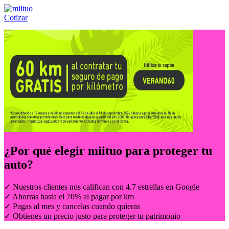
Cotizar
Llámanos al:
(55) 84-21-05-00
ó
800-953-00-59
¿Por qué elegir
miituo
para proteger tu
auto?
✓ Nuestros clientes nos califican con 4.7 estrellas en Google
✓ Ahorras hasta el 70% al pagar por km
✓ Pagas al mes y cancelas cuando quieras
✓ Obtienes un precio justo para proteger tu patrimonio