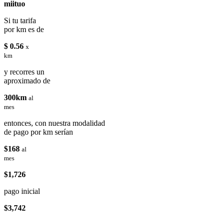
miituo
Si tu tarifa
por km es de
$ 0.56
x
km
y recorres un
aproximado de
300km
al
mes
entonces, con nuestra modalidad
de pago por km serían
$168
al
mes
$1,726
pago inicial
$3,742