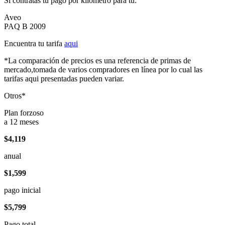
Si contratas tu pago por kilómetro para tu:
Aveo
PAQ B 2009
Encuentra tu tarifa
aqui
*La comparación de precios es una referencia de primas de
mercado,tomada de varios compradores en línea por lo cual las
tarifas aqui presentadas pueden variar.
Otros*
Plan forzoso
a 12 meses
$4,119
anual
$1,599
pago inicial
$5,799
Pago total