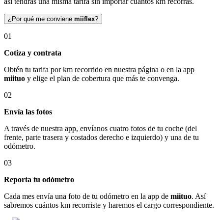
así tendrás una misma tarifa sin importar cuántos km recorras.
¿Por qué me conviene
miiflex
?
01
Cotiza y contrata
Obtén tu tarifa por km recorrido en nuestra página o en la app
miituo
y elige el plan de cobertura que más te convenga.
02
Envía las fotos
A través de nuestra app, envíanos cuatro fotos de tu coche (del
frente, parte trasera y costados derecho e izquierdo) y una de tu
odómetro.
03
Reporta tu odómetro
Cada mes envía una foto de tu odómetro en la app de
miituo
. Así
sabremos cuántos km recorriste y haremos el cargo correspondiente.