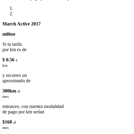
March Active 2017
miituo
Si tu tarifa
por km es de
$ 0.56
x
km
y recorres un
aproximado de
300km
al
mes
entonces, con nuestra modalidad
de pago por km serían
$168
al
mes