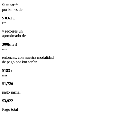
Si tu tarifa
por km es de
$ 0.61
x
km
y recorres un
aproximado de
300km
al
mes
entonces, con nuestra modalidad
de pago por km serían
$183
al
mes
$1,726
pago inicial
$3,922
Pago total