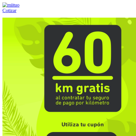
Cotizar
Llámanos al:
(55) 84-21-05-00
ó
800-953-00-59