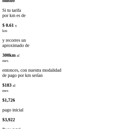
miituo
Si tu tarifa
por km es de
$ 0.61
x
km
y recorres un
aproximado de
300km
al
mes
entonces, con nuestra modalidad
de pago por km serían
$183
al
mes
$1,726
pago inicial
$3,922