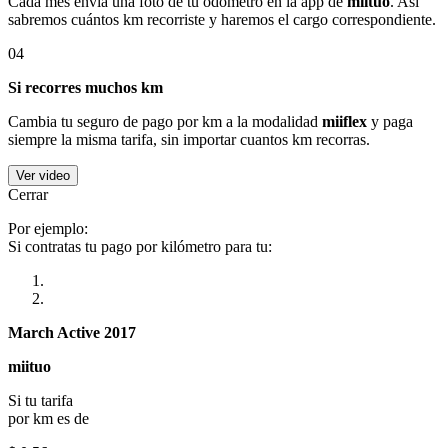
Cada mes envía una foto de tu odómetro en la app de
miituo
. Así
sabremos cuántos km recorriste y haremos el cargo correspondiente.
04
Si recorres muchos km
Cambia tu seguro de pago por km a la modalidad
miiflex
y paga
siempre la misma tarifa, sin importar cuantos km recorras.
Ver video
Cerrar
Por ejemplo:
Si contratas tu pago por kilómetro para tu:
March Active 2017
miituo
Si tu tarifa
por km es de