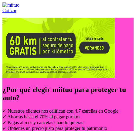
Cotizar
Llámanos al:
(55) 84-21-05-00
ó
800-953-00-59
¿Por qué elegir
miituo
para proteger tu
auto?
✓ Nuestros clientes nos califican con 4.7 estrellas en Google
✓ Ahorras hasta el 70% al pagar por km
✓ Pagas al mes y cancelas cuando quieras
✓ Obtienes un precio justo para proteger tu patrimonio