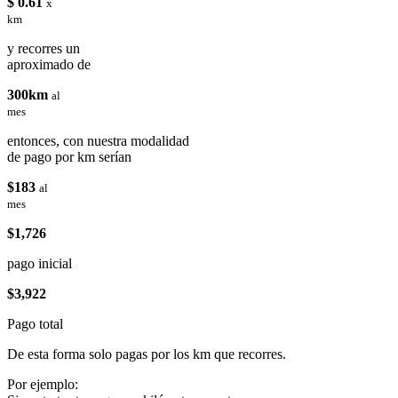
$ 0.61
x
km
y recorres un
aproximado de
300km
al
mes
entonces, con nuestra modalidad
de pago por km serían
$183
al
mes
$1,726
pago inicial
$3,922
Pago total
De esta forma solo pagas por los km que recorres.
Por ejemplo: