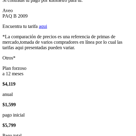
Si contratas tu pago por kilómetro para tu:
Aveo
PAQ B 2009
Encuentra tu tarifa
aqui
*La comparación de precios es una referencia de primas de
mercado,tomada de varios compradores en línea por lo cual las
tarifas aqui presentadas pueden variar.
Otros*
Plan forzoso
a 12 meses
$4,119
anual
$1,599
pago inicial
$5,799
Pago total