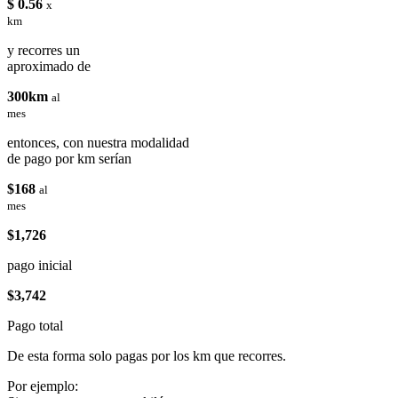
$ 0.56
x
km
y recorres un
aproximado de
300km
al
mes
entonces, con nuestra modalidad
de pago por km serían
$168
al
mes
$1,726
pago inicial
$3,742
Pago total
De esta forma solo pagas por los km que recorres.
Por ejemplo: