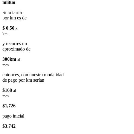
miituo
Si tu tarifa
por km es de
$ 0.56
x
km
y recorres un
aproximado de
300km
al
mes
entonces, con nuestra modalidad
de pago por km serían
$168
al
mes
$1,726
pago inicial
$3,742