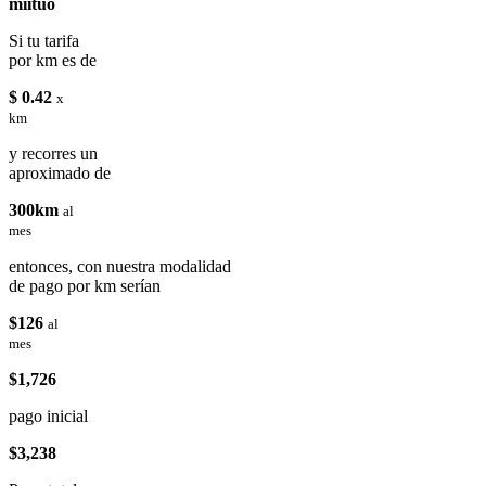
miituo
Si tu tarifa
por km es de
$ 0.42
x
km
y recorres un
aproximado de
300km
al
mes
entonces, con nuestra modalidad
de pago por km serían
$126
al
mes
$1,726
pago inicial
$3,238