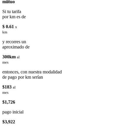
miituo
Si tu tarifa
por km es de
$ 0.61
x
km
y recorres un
aproximado de
300km
al
mes
entonces, con nuestra modalidad
de pago por km serían
$183
al
mes
$1,726
pago inicial
$3,922