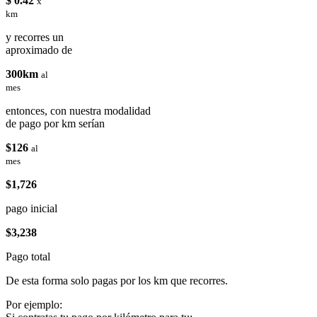
$ 0.42
x
km
y recorres un
aproximado de
300km
al
mes
entonces, con nuestra modalidad
de pago por km serían
$126
al
mes
$1,726
pago inicial
$3,238
Pago total
De esta forma solo pagas por los km que recorres.
Por ejemplo: