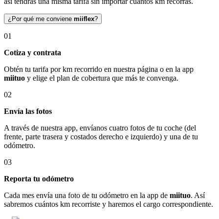
así tendrás una misma tarifa sin importar cuántos km recorras.
¿Por qué me conviene
miiflex
?
01
Cotiza y contrata
Obtén tu tarifa por km recorrido en nuestra página o en la app
miituo
y elige el plan de cobertura que más te convenga.
02
Envía las fotos
A través de nuestra app, envíanos cuatro fotos de tu coche (del
frente, parte trasera y costados derecho e izquierdo) y una de tu
odómetro.
03
Reporta tu odómetro
Cada mes envía una foto de tu odómetro en la app de
miituo
. Así
sabremos cuántos km recorriste y haremos el cargo correspondiente.