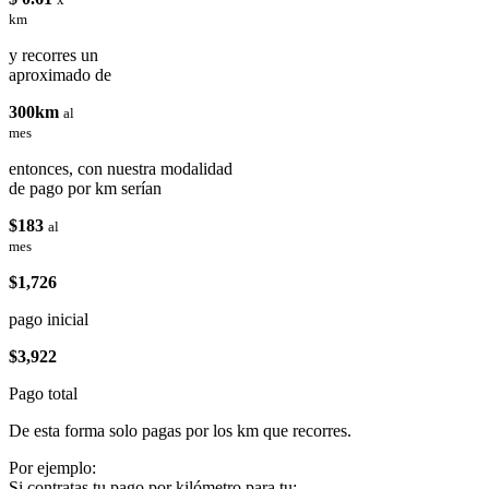
km
y recorres un
aproximado de
300km
al
mes
entonces, con nuestra modalidad
de pago por km serían
$183
al
mes
$1,726
pago inicial
$3,922
Pago total
De esta forma solo pagas por los km que recorres.
Por ejemplo:
Si contratas tu pago por kilómetro para tu: