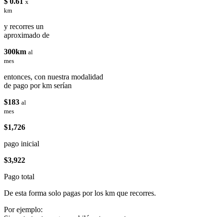
$ 0.61
x
km
y recorres un
aproximado de
300km
al
mes
entonces, con nuestra modalidad
de pago por km serían
$183
al
mes
$1,726
pago inicial
$3,922
Pago total
De esta forma solo pagas por los km que recorres.
Por ejemplo: