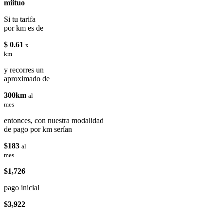
miituo
Si tu tarifa
por km es de
$ 0.61
x
km
y recorres un
aproximado de
300km
al
mes
entonces, con nuestra modalidad
de pago por km serían
$183
al
mes
$1,726
pago inicial
$3,922