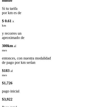
miituo
Si tu tarifa
por km es de
$ 0.61
x
km
y recorres un
aproximado de
300km
al
mes
entonces, con nuestra modalidad
de pago por km serían
$183
al
mes
$1,726
pago inicial
$3,922