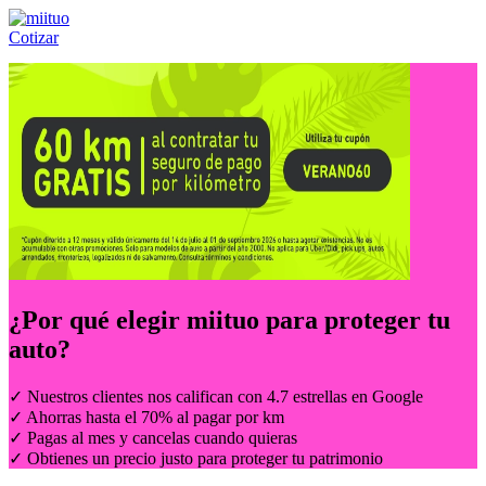
Cotizar
Llámanos al:
(55) 84-21-05-00
ó
800-953-00-59
¿Por qué elegir
miituo
para proteger tu
auto?
✓ Nuestros clientes nos califican con 4.7 estrellas en Google
✓ Ahorras hasta el 70% al pagar por km
✓ Pagas al mes y cancelas cuando quieras
✓ Obtienes un precio justo para proteger tu patrimonio