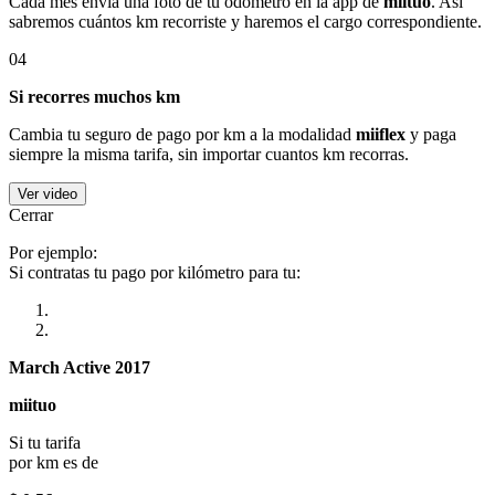
Cada mes envía una foto de tu odómetro en la app de
miituo
. Así
sabremos cuántos km recorriste y haremos el cargo correspondiente.
04
Si recorres muchos km
Cambia tu seguro de pago por km a la modalidad
miiflex
y paga
siempre la misma tarifa, sin importar cuantos km recorras.
Ver video
Cerrar
Por ejemplo:
Si contratas tu pago por kilómetro para tu:
March Active 2017
miituo
Si tu tarifa
por km es de