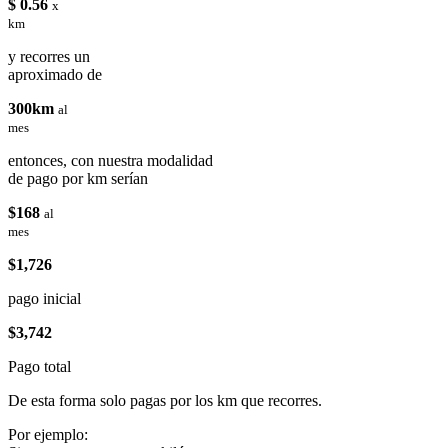
$ 0.56
x
km
y recorres un
aproximado de
300km
al
mes
entonces, con nuestra modalidad
de pago por km serían
$168
al
mes
$1,726
pago inicial
$3,742
Pago total
De esta forma solo pagas por los km que recorres.
Por ejemplo: