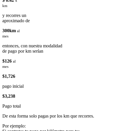
$ 0.42
x
km
y recorres un
aproximado de
300km
al
mes
entonces, con nuestra modalidad
de pago por km serían
$126
al
mes
$1,726
pago inicial
$3,238
Pago total
De esta forma solo pagas por los km que recorres.
Por ejemplo: