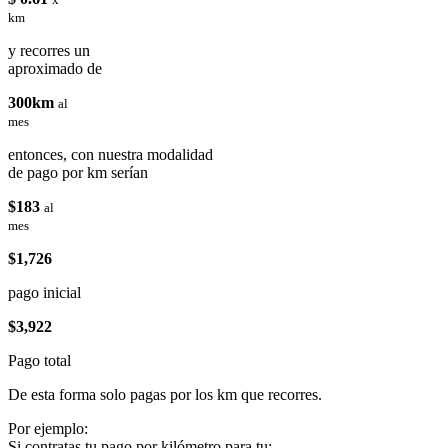
km
y recorres un
aproximado de
300km
al
mes
entonces, con nuestra modalidad
de pago por km serían
$183
al
mes
$1,726
pago inicial
$3,922
Pago total
De esta forma solo pagas por los km que recorres.
Por ejemplo:
Si contratas tu pago por kilómetro para tu: