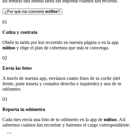
así tendrás una misma tarifa sin importar cuántos km recorras.
¿Por qué me conviene
miiflex
?
01
Cotiza y contrata
Obtén tu tarifa por km recorrido en nuestra página o en la app
miituo
y elige el plan de cobertura que más te convenga.
02
Envía las fotos
A través de nuestra app, envíanos cuatro fotos de tu coche (del
frente, parte trasera y costados derecho e izquierdo) y una de tu
odómetro.
03
Reporta tu odómetro
Cada mes envía una foto de tu odómetro en la app de
miituo
. Así
sabremos cuántos km recorriste y haremos el cargo correspondiente.