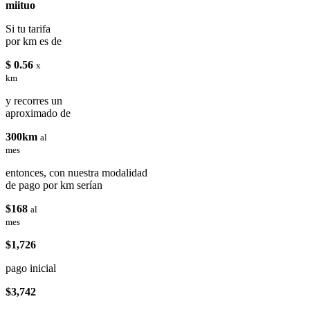
miituo
Si tu tarifa
por km es de
$ 0.56
x
km
y recorres un
aproximado de
300km
al
mes
entonces, con nuestra modalidad
de pago por km serían
$168
al
mes
$1,726
pago inicial
$3,742