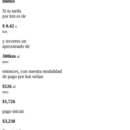
miituo
Si tu tarifa
por km es de
$ 0.42
x
km
y recorres un
aproximado de
300km
al
mes
entonces, con nuestra modalidad
de pago por km serían
$126
al
mes
$1,726
pago inicial
$3,238