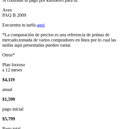
Si contratas tu pago por kilómetro para tu:
Aveo
PAQ B 2009
Encuentra tu tarifa
aqui
*La comparación de precios es una referencia de primas de
mercado,tomada de varios compradores en línea por lo cual las
tarifas aqui presentadas pueden variar.
Otros*
Plan forzoso
a 12 meses
$4,119
anual
$1,599
pago inicial
$5,799
Pago total