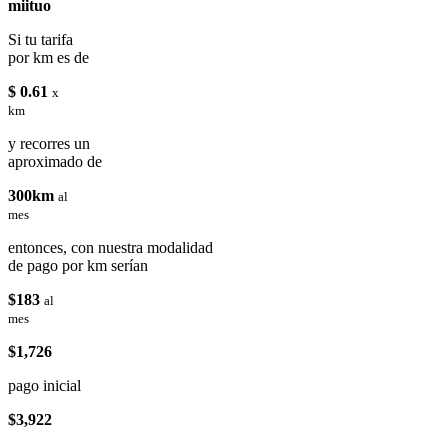
miituo
Si tu tarifa
por km es de
$ 0.61
x
km
y recorres un
aproximado de
300km
al
mes
entonces, con nuestra modalidad
de pago por km serían
$183
al
mes
$1,726
pago inicial
$3,922