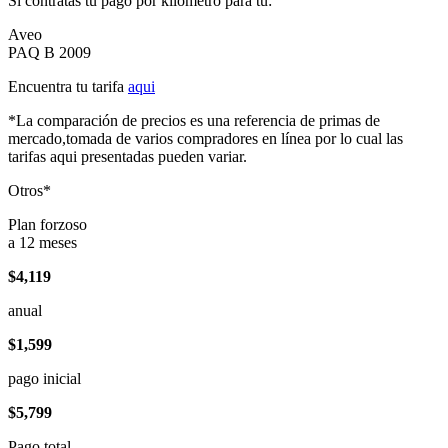
Si contratas tu pago por kilómetro para tu:
Aveo
PAQ B 2009
Encuentra tu tarifa
aqui
*La comparación de precios es una referencia de primas de
mercado,tomada de varios compradores en línea por lo cual las
tarifas aqui presentadas pueden variar.
Otros*
Plan forzoso
a 12 meses
$4,119
anual
$1,599
pago inicial
$5,799
Pago total