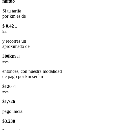
miituo
Si tu tarifa
por km es de
$ 0.42
x
km
y recorres un
aproximado de
300km
al
mes
entonces, con nuestra modalidad
de pago por km serían
$126
al
mes
$1,726
pago inicial
$3,238