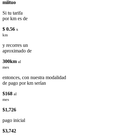
miituo
Si tu tarifa
por km es de
$ 0.56
x
km
y recorres un
aproximado de
300km
al
mes
entonces, con nuestra modalidad
de pago por km serían
$168
al
mes
$1,726
pago inicial
$3,742