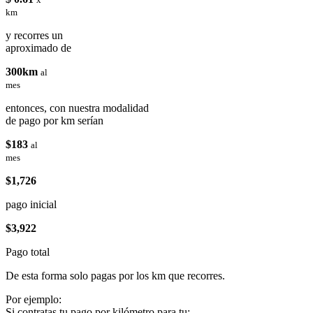
km
y recorres un
aproximado de
300km
al
mes
entonces, con nuestra modalidad
de pago por km serían
$183
al
mes
$1,726
pago inicial
$3,922
Pago total
De esta forma solo pagas por los km que recorres.
Por ejemplo:
Si contratas tu pago por kilómetro para tu: