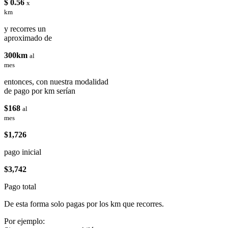
$ 0.56
x
km
y recorres un
aproximado de
300km
al
mes
entonces, con nuestra modalidad
de pago por km serían
$168
al
mes
$1,726
pago inicial
$3,742
Pago total
De esta forma solo pagas por los km que recorres.
Por ejemplo: