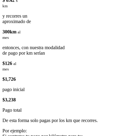
$ 0.42
x
km
y recorres un
aproximado de
300km
al
mes
entonces, con nuestra modalidad
de pago por km serían
$126
al
mes
$1,726
pago inicial
$3,238
Pago total
De esta forma solo pagas por los km que recorres.
Por ejemplo: