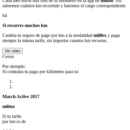
Cada mes envía una foto de tu odómetro en la app de
miituo
. Así
sabremos cuántos km recorriste y haremos el cargo correspondiente.
04
Si recorres muchos km
Cambia tu seguro de pago por km a la modalidad
miiflex
y paga
siempre la misma tarifa, sin importar cuantos km recorras.
Ver video
Cerrar
Por ejemplo:
Si contratas tu pago por kilómetro para tu:
March Active 2017
miituo
Si tu tarifa
por km es de