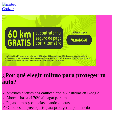
Cotizar
Llámanos al:
(55) 84-21-05-00
ó
800-953-00-59
¿Por qué elegir
miituo
para proteger tu
auto?
✓ Nuestros clientes nos califican con 4.7 estrellas en Google
✓ Ahorras hasta el 70% al pagar por km
✓ Pagas al mes y cancelas cuando quieras
✓ Obtienes un precio justo para proteger tu patrimonio