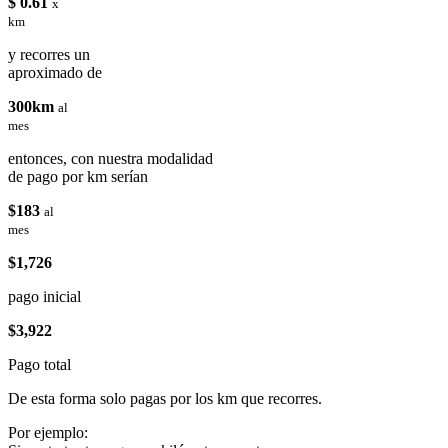
$ 0.61
x
km
y recorres un
aproximado de
300km
al
mes
entonces, con nuestra modalidad
de pago por km serían
$183
al
mes
$1,726
pago inicial
$3,922
Pago total
De esta forma solo pagas por los km que recorres.
Por ejemplo: