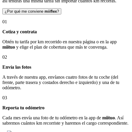
así tendrás una misma tarifa sin importar cuántos km recorras.
¿Por qué me conviene
miiflex
?
01
Cotiza y contrata
Obtén tu tarifa por km recorrido en nuestra página o en la app
miituo
y elige el plan de cobertura que más te convenga.
02
Envía las fotos
A través de nuestra app, envíanos cuatro fotos de tu coche (del
frente, parte trasera y costados derecho e izquierdo) y una de tu
odómetro.
03
Reporta tu odómetro
Cada mes envía una foto de tu odómetro en la app de
miituo
. Así
sabremos cuántos km recorriste y haremos el cargo correspondiente.