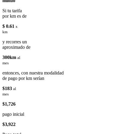
miituo
Si tu tarifa
por km es de
$ 0.61
x
km
y recorres un
aproximado de
300km
al
mes
entonces, con nuestra modalidad
de pago por km serían
$183
al
mes
$1,726
pago inicial
$3,922