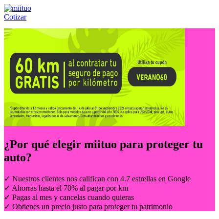
Cotizar
Llámanos al:
(55) 84-21-05-00
ó
800-953-00-59
¿Por qué elegir
miituo
para proteger tu
auto?
✓ Nuestros clientes nos califican con 4.7 estrellas en Google
✓ Ahorras hasta el 70% al pagar por km
✓ Pagas al mes y cancelas cuando quieras
✓ Obtienes un precio justo para proteger tu patrimonio