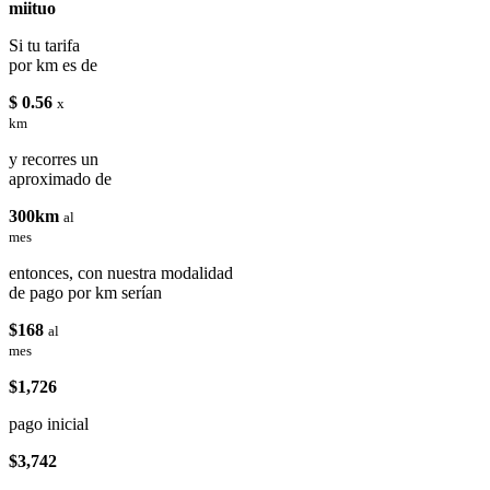
miituo
Si tu tarifa
por km es de
$ 0.56
x
km
y recorres un
aproximado de
300km
al
mes
entonces, con nuestra modalidad
de pago por km serían
$168
al
mes
$1,726
pago inicial
$3,742