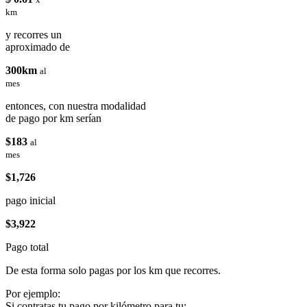
km
y recorres un
aproximado de
300km
al
mes
entonces, con nuestra modalidad
de pago por km serían
$183
al
mes
$1,726
pago inicial
$3,922
Pago total
De esta forma solo pagas por los km que recorres.
Por ejemplo:
Si contratas tu pago por kilómetro para tu: