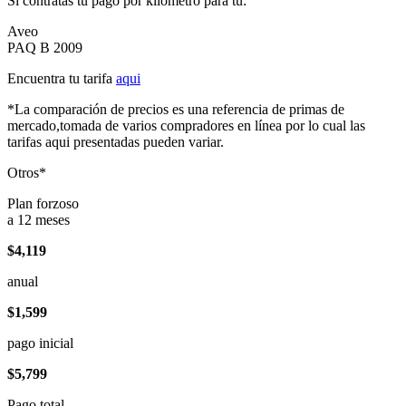
Si contratas tu pago por kilómetro para tu:
Aveo
PAQ B 2009
Encuentra tu tarifa
aqui
*La comparación de precios es una referencia de primas de
mercado,tomada de varios compradores en línea por lo cual las
tarifas aqui presentadas pueden variar.
Otros*
Plan forzoso
a 12 meses
$4,119
anual
$1,599
pago inicial
$5,799
Pago total