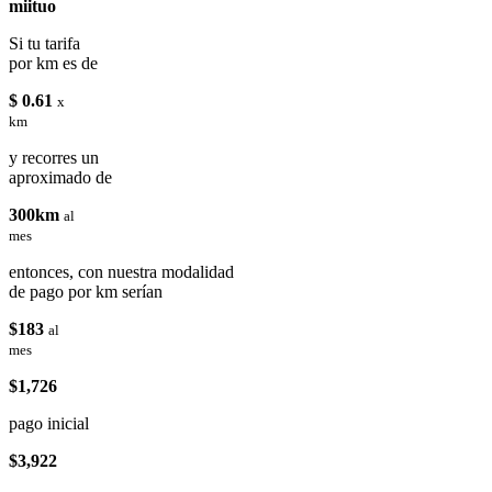
miituo
Si tu tarifa
por km es de
$ 0.61
x
km
y recorres un
aproximado de
300km
al
mes
entonces, con nuestra modalidad
de pago por km serían
$183
al
mes
$1,726
pago inicial
$3,922