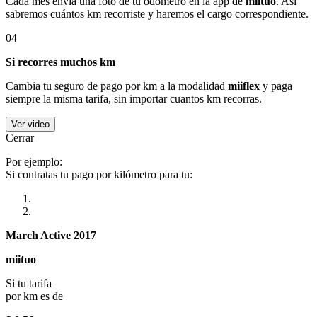
Cada mes envía una foto de tu odómetro en la app de
miituo
. Así
sabremos cuántos km recorriste y haremos el cargo correspondiente.
04
Si recorres muchos km
Cambia tu seguro de pago por km a la modalidad
miiflex
y paga
siempre la misma tarifa, sin importar cuantos km recorras.
Ver video
Cerrar
Por ejemplo:
Si contratas tu pago por kilómetro para tu:
March Active 2017
miituo
Si tu tarifa
por km es de