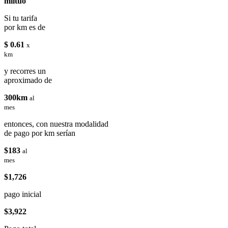
miituo
Si tu tarifa
por km es de
$ 0.61
x
km
y recorres un
aproximado de
300km
al
mes
entonces, con nuestra modalidad
de pago por km serían
$183
al
mes
$1,726
pago inicial
$3,922