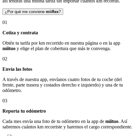
así tendrás una misma tarifa sin importar cuántos km recorras.
¿Por qué me conviene
miiflex
?
01
Cotiza y contrata
Obtén tu tarifa por km recorrido en nuestra página o en la app
miituo
y elige el plan de cobertura que más te convenga.
02
Envía las fotos
A través de nuestra app, envíanos cuatro fotos de tu coche (del
frente, parte trasera y costados derecho e izquierdo) y una de tu
odómetro.
03
Reporta tu odómetro
Cada mes envía una foto de tu odómetro en la app de
miituo
. Así
sabremos cuántos km recorriste y haremos el cargo correspondiente.