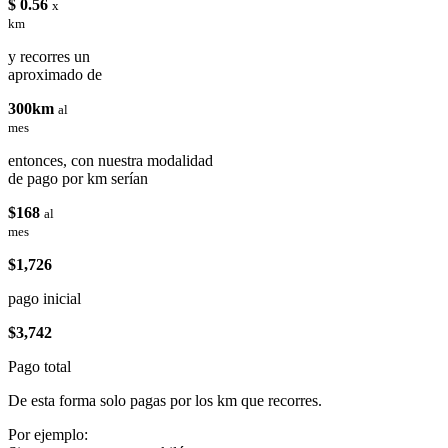
$ 0.56
x
km
y recorres un
aproximado de
300km
al
mes
entonces, con nuestra modalidad
de pago por km serían
$168
al
mes
$1,726
pago inicial
$3,742
Pago total
De esta forma solo pagas por los km que recorres.
Por ejemplo: