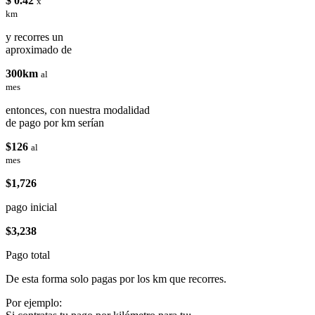
$ 0.42
x
km
y recorres un
aproximado de
300km
al
mes
entonces, con nuestra modalidad
de pago por km serían
$126
al
mes
$1,726
pago inicial
$3,238
Pago total
De esta forma solo pagas por los km que recorres.
Por ejemplo: