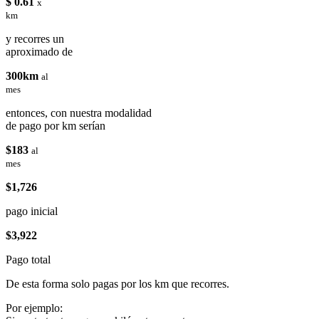
$ 0.61
x
km
y recorres un
aproximado de
300km
al
mes
entonces, con nuestra modalidad
de pago por km serían
$183
al
mes
$1,726
pago inicial
$3,922
Pago total
De esta forma solo pagas por los km que recorres.
Por ejemplo: