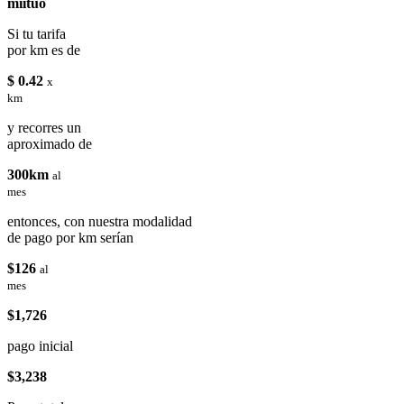
miituo
Si tu tarifa
por km es de
$ 0.42
x
km
y recorres un
aproximado de
300km
al
mes
entonces, con nuestra modalidad
de pago por km serían
$126
al
mes
$1,726
pago inicial
$3,238