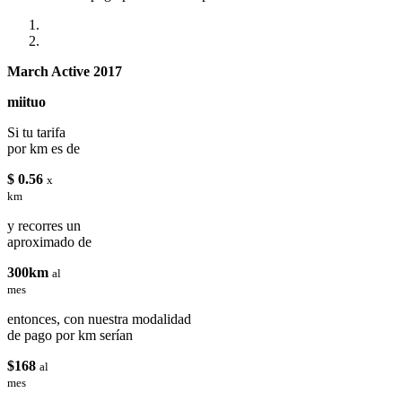
March Active 2017
miituo
Si tu tarifa
por km es de
$ 0.56
x
km
y recorres un
aproximado de
300km
al
mes
entonces, con nuestra modalidad
de pago por km serían
$168
al
mes