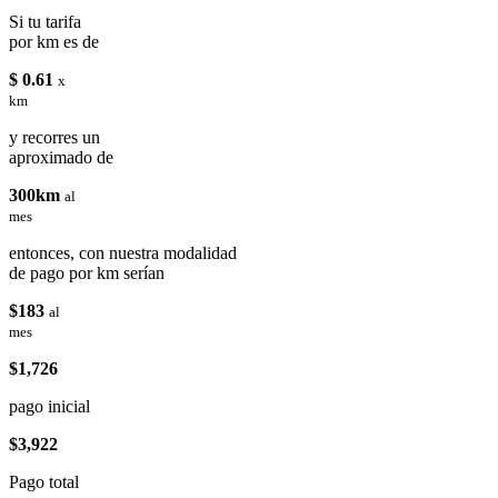
Si tu tarifa
por km es de
$ 0.61
x
km
y recorres un
aproximado de
300km
al
mes
entonces, con nuestra modalidad
de pago por km serían
$183
al
mes
$1,726
pago inicial
$3,922
Pago total