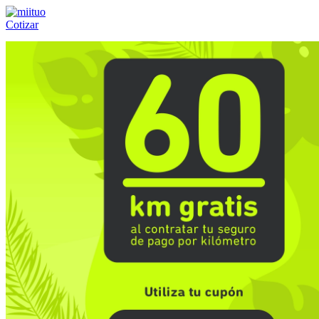
Cotizar
Llámanos al:
(55) 84-21-05-00
ó
800-953-00-59