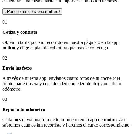
así tendrás una misma tarifa sin importar cuántos km recorras.
¿Por qué me conviene
miiflex
?
01
Cotiza y contrata
Obtén tu tarifa por km recorrido en nuestra página o en la app
miituo
y elige el plan de cobertura que más te convenga.
02
Envía las fotos
A través de nuestra app, envíanos cuatro fotos de tu coche (del
frente, parte trasera y costados derecho e izquierdo) y una de tu
odómetro.
03
Reporta tu odómetro
Cada mes envía una foto de tu odómetro en la app de
miituo
. Así
sabremos cuántos km recorriste y haremos el cargo correspondiente.