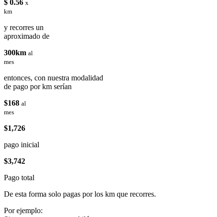
$ 0.56
x
km
y recorres un
aproximado de
300km
al
mes
entonces, con nuestra modalidad
de pago por km serían
$168
al
mes
$1,726
pago inicial
$3,742
Pago total
De esta forma solo pagas por los km que recorres.
Por ejemplo: