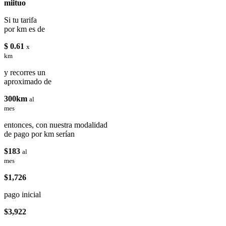
miituo
Si tu tarifa
por km es de
$ 0.61
x
km
y recorres un
aproximado de
300km
al
mes
entonces, con nuestra modalidad
de pago por km serían
$183
al
mes
$1,726
pago inicial
$3,922