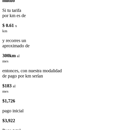
miituo
Si tu tarifa
por km es de
$ 0.61
x
km
y recorres un
aproximado de
300km
al
mes
entonces, con nuestra modalidad
de pago por km serían
$183
al
mes
$1,726
pago inicial
$3,922