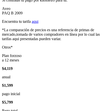
Si contratas tu pago por kilómetro para tu:
Aveo
PAQ B 2009
Encuentra tu tarifa
aqui
*La comparación de precios es una referencia de primas de
mercado,tomada de varios compradores en línea por lo cual las
tarifas aqui presentadas pueden variar.
Otros*
Plan forzoso
a 12 meses
$4,119
anual
$1,599
pago inicial
$5,799
Pago total