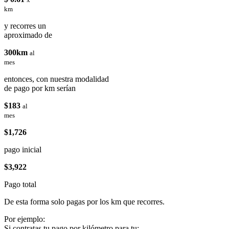
km
y recorres un
aproximado de
300km
al
mes
entonces, con nuestra modalidad
de pago por km serían
$183
al
mes
$1,726
pago inicial
$3,922
Pago total
De esta forma solo pagas por los km que recorres.
Por ejemplo:
Si contratas tu pago por kilómetro para tu: