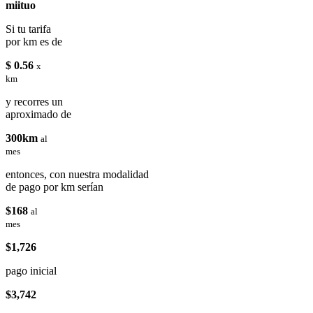
miituo
Si tu tarifa
por km es de
$ 0.56
x
km
y recorres un
aproximado de
300km
al
mes
entonces, con nuestra modalidad
de pago por km serían
$168
al
mes
$1,726
pago inicial
$3,742