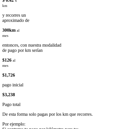
$ 0.42
x
km
y recorres un
aproximado de
300km
al
mes
entonces, con nuestra modalidad
de pago por km serían
$126
al
mes
$1,726
pago inicial
$3,238
Pago total
De esta forma solo pagas por los km que recorres.
Por ejemplo: