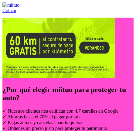
Cotizar
Llámanos al:
(55) 84-21-05-00
ó
800-953-00-59
¿Por qué elegir
miituo
para proteger tu
auto?
✓ Nuestros clientes nos califican con 4.7 estrellas en Google
✓ Ahorras hasta el 70% al pagar por km
✓ Pagas al mes y cancelas cuando quieras
✓ Obtienes un precio justo para proteger tu patrimonio