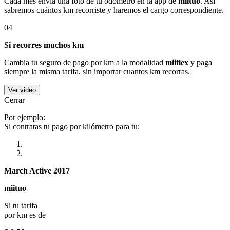
Cada mes envía una foto de tu odómetro en la app de
miituo
. Así
sabremos cuántos km recorriste y haremos el cargo correspondiente.
04
Si recorres muchos km
Cambia tu seguro de pago por km a la modalidad
miiflex
y paga
siempre la misma tarifa, sin importar cuantos km recorras.
Ver video
Cerrar
Por ejemplo:
Si contratas tu pago por kilómetro para tu:
March Active 2017
miituo
Si tu tarifa
por km es de