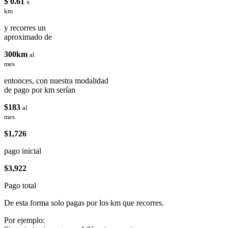
$ 0.61
x
km
y recorres un
aproximado de
300km
al
mes
entonces, con nuestra modalidad
de pago por km serían
$183
al
mes
$1,726
pago inicial
$3,922
Pago total
De esta forma solo pagas por los km que recorres.
Por ejemplo: