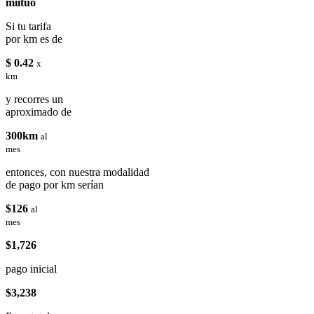
miituo
Si tu tarifa
por km es de
$ 0.42
x
km
y recorres un
aproximado de
300km
al
mes
entonces, con nuestra modalidad
de pago por km serían
$126
al
mes
$1,726
pago inicial
$3,238