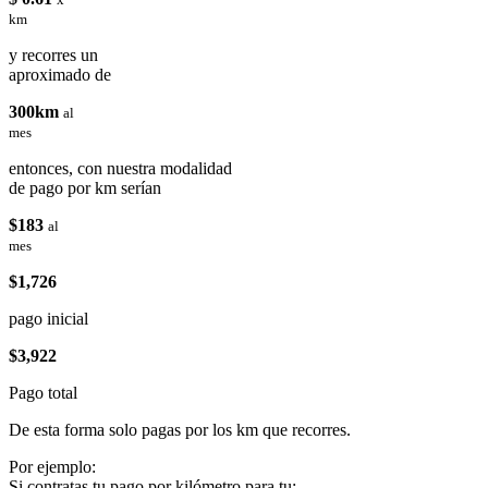
km
y recorres un
aproximado de
300km
al
mes
entonces, con nuestra modalidad
de pago por km serían
$183
al
mes
$1,726
pago inicial
$3,922
Pago total
De esta forma solo pagas por los km que recorres.
Por ejemplo:
Si contratas tu pago por kilómetro para tu: