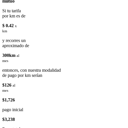
miituo
Si tu tarifa
por km es de
$ 0.42
x
km
y recorres un
aproximado de
300km
al
mes
entonces, con nuestra modalidad
de pago por km serían
$126
al
mes
$1,726
pago inicial
$3,238