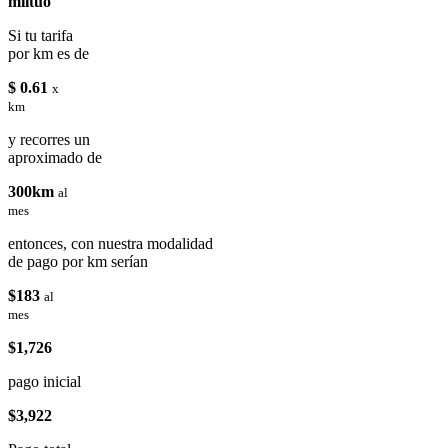
miituo
Si tu tarifa
por km es de
$ 0.61
x
km
y recorres un
aproximado de
300km
al
mes
entonces, con nuestra modalidad
de pago por km serían
$183
al
mes
$1,726
pago inicial
$3,922