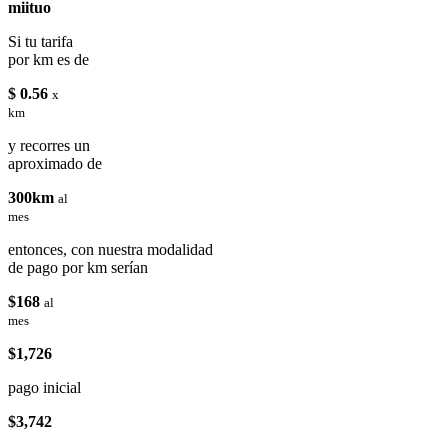
miituo
Si tu tarifa
por km es de
$ 0.56
x
km
y recorres un
aproximado de
300km
al
mes
entonces, con nuestra modalidad
de pago por km serían
$168
al
mes
$1,726
pago inicial
$3,742