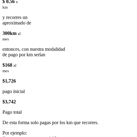
$ 0.56
x
km
y recorres un
aproximado de
300km
al
mes
entonces, con nuestra modalidad
de pago por km serían
$168
al
mes
$1,726
pago inicial
$3,742
Pago total
De esta forma solo pagas por los km que recorres.
Por ejemplo: