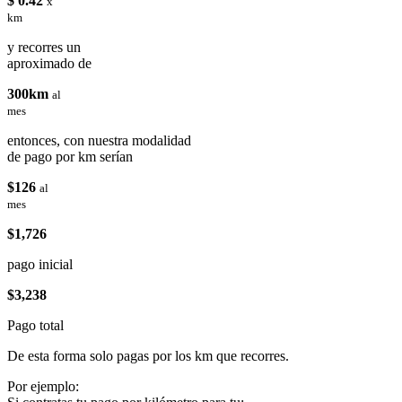
$ 0.42
x
km
y recorres un
aproximado de
300km
al
mes
entonces, con nuestra modalidad
de pago por km serían
$126
al
mes
$1,726
pago inicial
$3,238
Pago total
De esta forma solo pagas por los km que recorres.
Por ejemplo: