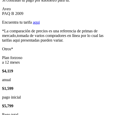
Si contratas tu pago por kilómetro para tu:
Aveo
PAQ B 2009
Encuentra tu tarifa
aqui
*La comparación de precios es una referencia de primas de
mercado,tomada de varios compradores en línea por lo cual las
tarifas aqui presentadas pueden variar.
Otros*
Plan forzoso
a 12 meses
$4,119
anual
$1,599
pago inicial
$5,799
Pago total