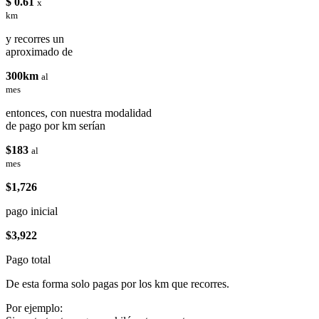
$ 0.61
x
km
y recorres un
aproximado de
300km
al
mes
entonces, con nuestra modalidad
de pago por km serían
$183
al
mes
$1,726
pago inicial
$3,922
Pago total
De esta forma solo pagas por los km que recorres.
Por ejemplo: