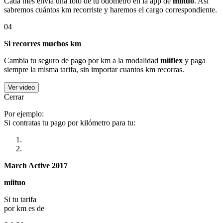
Cada mes envía una foto de tu odómetro en la app de
miituo
. Así
sabremos cuántos km recorriste y haremos el cargo correspondiente.
04
Si recorres muchos km
Cambia tu seguro de pago por km a la modalidad
miiflex
y paga
siempre la misma tarifa, sin importar cuantos km recorras.
Ver video
Cerrar
Por ejemplo:
Si contratas tu pago por kilómetro para tu:
March Active 2017
miituo
Si tu tarifa
por km es de