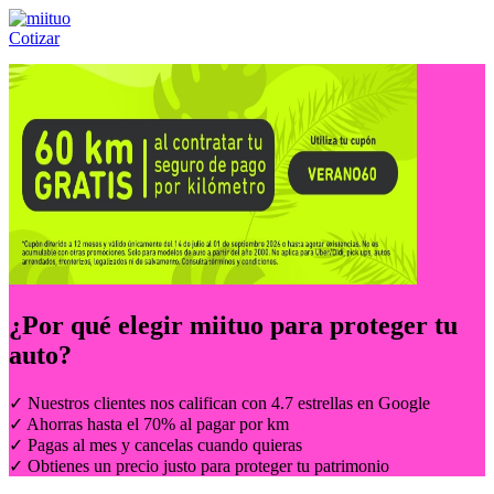
Cotizar
Llámanos al:
(55) 84-21-05-00
ó
800-953-00-59
¿Por qué elegir
miituo
para proteger tu
auto?
✓ Nuestros clientes nos califican con 4.7 estrellas en Google
✓ Ahorras hasta el 70% al pagar por km
✓ Pagas al mes y cancelas cuando quieras
✓ Obtienes un precio justo para proteger tu patrimonio