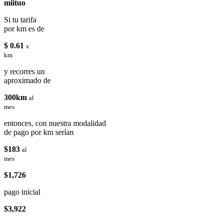
miituo
Si tu tarifa
por km es de
$ 0.61
x
km
y recorres un
aproximado de
300km
al
mes
entonces, con nuestra modalidad
de pago por km serían
$183
al
mes
$1,726
pago inicial
$3,922