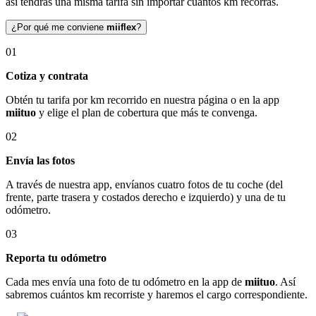
así tendrás una misma tarifa sin importar cuántos km recorras.
¿Por qué me conviene
miiflex
?
01
Cotiza y contrata
Obtén tu tarifa por km recorrido en nuestra página o en la app
miituo
y elige el plan de cobertura que más te convenga.
02
Envía las fotos
A través de nuestra app, envíanos cuatro fotos de tu coche (del
frente, parte trasera y costados derecho e izquierdo) y una de tu
odómetro.
03
Reporta tu odómetro
Cada mes envía una foto de tu odómetro en la app de
miituo
. Así
sabremos cuántos km recorriste y haremos el cargo correspondiente.