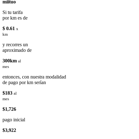
miituo
Si tu tarifa
por km es de
$ 0.61
x
km
y recorres un
aproximado de
300km
al
mes
entonces, con nuestra modalidad
de pago por km serían
$183
al
mes
$1,726
pago inicial
$3,922