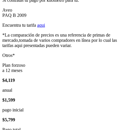
Si contratas tu pago por kilómetro para tu:
Aveo
PAQ B 2009
Encuentra tu tarifa
aqui
*La comparación de precios es una referencia de primas de
mercado,tomada de varios compradores en línea por lo cual las
tarifas aqui presentadas pueden variar.
Otros*
Plan forzoso
a 12 meses
$4,119
anual
$1,599
pago inicial
$5,799
Pago total