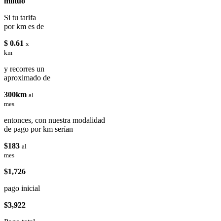
miituo
Si tu tarifa
por km es de
$ 0.61
x
km
y recorres un
aproximado de
300km
al
mes
entonces, con nuestra modalidad
de pago por km serían
$183
al
mes
$1,726
pago inicial
$3,922