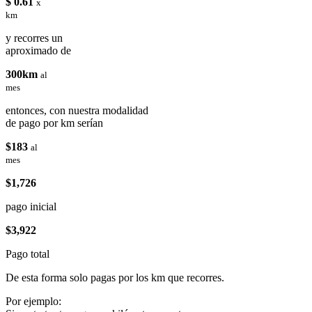
$ 0.61
x
km
y recorres un
aproximado de
300km
al
mes
entonces, con nuestra modalidad
de pago por km serían
$183
al
mes
$1,726
pago inicial
$3,922
Pago total
De esta forma solo pagas por los km que recorres.
Por ejemplo: