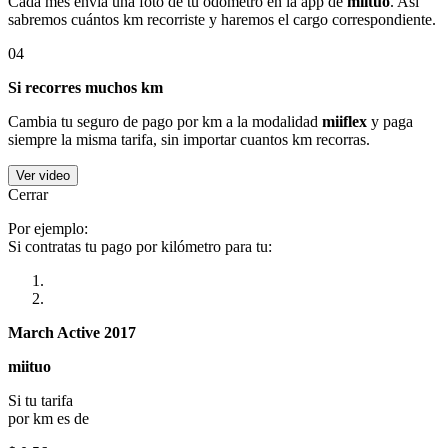
Cada mes envía una foto de tu odómetro en la app de
miituo
. Así
sabremos cuántos km recorriste y haremos el cargo correspondiente.
04
Si recorres muchos km
Cambia tu seguro de pago por km a la modalidad
miiflex
y paga
siempre la misma tarifa, sin importar cuantos km recorras.
Ver video
Cerrar
Por ejemplo:
Si contratas tu pago por kilómetro para tu:
March Active 2017
miituo
Si tu tarifa
por km es de