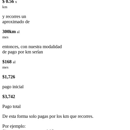
$ 0.56
x
km
y recorres un
aproximado de
300km
al
mes
entonces, con nuestra modalidad
de pago por km serían
$168
al
mes
$1,726
pago inicial
$3,742
Pago total
De esta forma solo pagas por los km que recorres.
Por ejemplo: