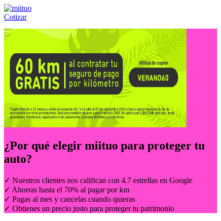
Cotizar
Llámanos al:
(55) 84-21-05-00
ó
800-953-00-59
¿Por qué elegir
miituo
para proteger tu
auto?
✓ Nuestros clientes nos califican con 4.7 estrellas en Google
✓ Ahorras hasta el 70% al pagar por km
✓ Pagas al mes y cancelas cuando quieras
✓ Obtienes un precio justo para proteger tu patrimonio