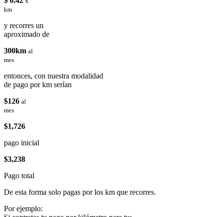
$ 0.42
x
km
y recorres un
aproximado de
300km
al
mes
entonces, con nuestra modalidad
de pago por km serían
$126
al
mes
$1,726
pago inicial
$3,238
Pago total
De esta forma solo pagas por los km que recorres.
Por ejemplo: