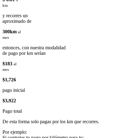
km
y recorres un
aproximado de
300km
al
mes
entonces, con nuestra modalidad
de pago por km serían
$183
al
mes
$1,726
pago inicial
$3,922
Pago total
De esta forma solo pagas por los km que recorres.
Por ejemplo:
Si contratas tu pago por kilómetro para tu: