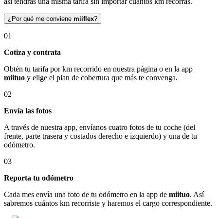
así tendrás una misma tarifa sin importar cuántos km recorras.
¿Por qué me conviene
miiflex
?
01
Cotiza y contrata
Obtén tu tarifa por km recorrido en nuestra página o en la app
miituo
y elige el plan de cobertura que más te convenga.
02
Envía las fotos
A través de nuestra app, envíanos cuatro fotos de tu coche (del
frente, parte trasera y costados derecho e izquierdo) y una de tu
odómetro.
03
Reporta tu odómetro
Cada mes envía una foto de tu odómetro en la app de
miituo
. Así
sabremos cuántos km recorriste y haremos el cargo correspondiente.