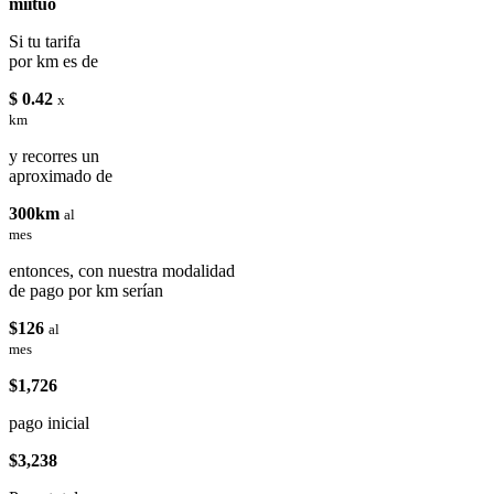
miituo
Si tu tarifa
por km es de
$ 0.42
x
km
y recorres un
aproximado de
300km
al
mes
entonces, con nuestra modalidad
de pago por km serían
$126
al
mes
$1,726
pago inicial
$3,238