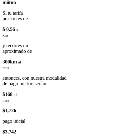
miituo
Si tu tarifa
por km es de
$ 0.56
x
km
y recorres un
aproximado de
300km
al
mes
entonces, con nuestra modalidad
de pago por km serían
$168
al
mes
$1,726
pago inicial
$3,742