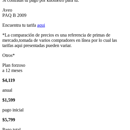
Si contratas tu pago por kilómetro para tu:
Aveo
PAQ B 2009
Encuentra tu tarifa
aqui
*La comparación de precios es una referencia de primas de
mercado,tomada de varios compradores en línea por lo cual las
tarifas aqui presentadas pueden variar.
Otros*
Plan forzoso
a 12 meses
$4,119
anual
$1,599
pago inicial
$5,799
Pago total