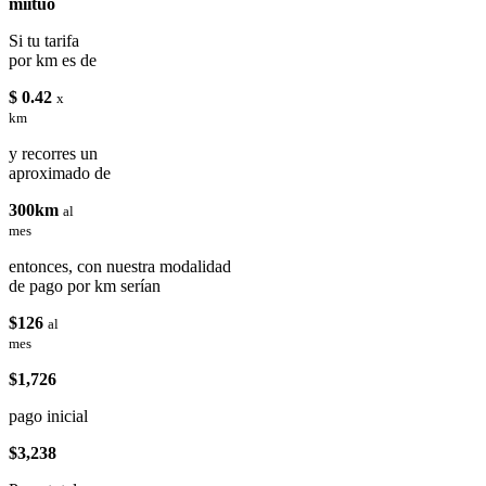
miituo
Si tu tarifa
por km es de
$ 0.42
x
km
y recorres un
aproximado de
300km
al
mes
entonces, con nuestra modalidad
de pago por km serían
$126
al
mes
$1,726
pago inicial
$3,238