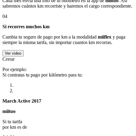
Cada mes envía una foto de tu odómetro en la app de
miituo
. Así
sabremos cuántos km recorriste y haremos el cargo correspondiente.
04
Si recorres muchos km
Cambia tu seguro de pago por km a la modalidad
miiflex
y paga
siempre la misma tarifa, sin importar cuantos km recorras.
Ver video
Cerrar
Por ejemplo:
Si contratas tu pago por kilómetro para tu:
March Active 2017
miituo
Si tu tarifa
por km es de