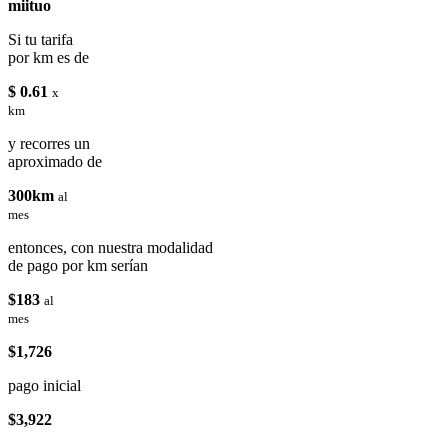
miituo
Si tu tarifa
por km es de
$ 0.61
x
km
y recorres un
aproximado de
300km
al
mes
entonces, con nuestra modalidad
de pago por km serían
$183
al
mes
$1,726
pago inicial
$3,922