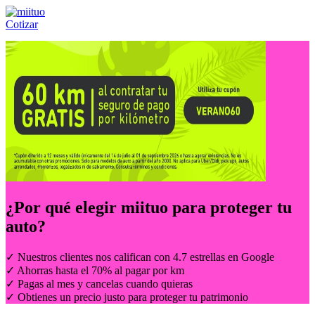
Cotizar
Llámanos al:
(55) 84-21-05-00
ó
800-953-00-59
¿Por qué elegir
miituo
para proteger tu
auto?
✓ Nuestros clientes nos califican con 4.7 estrellas en Google
✓ Ahorras hasta el 70% al pagar por km
✓ Pagas al mes y cancelas cuando quieras
✓ Obtienes un precio justo para proteger tu patrimonio