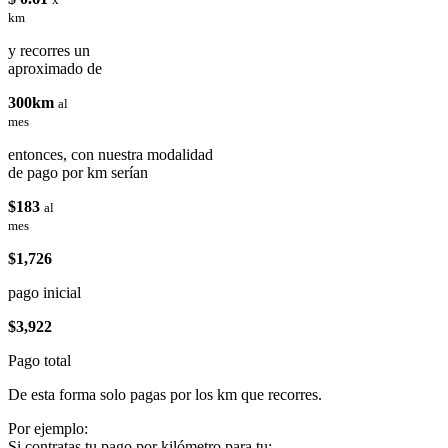
km
y recorres un
aproximado de
300km
al
mes
entonces, con nuestra modalidad
de pago por km serían
$183
al
mes
$1,726
pago inicial
$3,922
Pago total
De esta forma solo pagas por los km que recorres.
Por ejemplo:
Si contratas tu pago por kilómetro para tu: