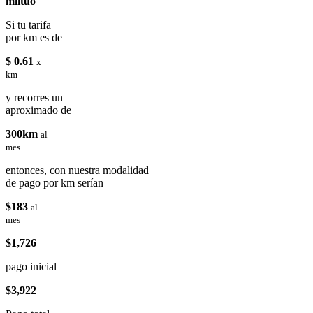
miituo
Si tu tarifa
por km es de
$ 0.61
x
km
y recorres un
aproximado de
300km
al
mes
entonces, con nuestra modalidad
de pago por km serían
$183
al
mes
$1,726
pago inicial
$3,922