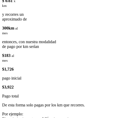
$ 0.61
x
km
y recorres un
aproximado de
300km
al
mes
entonces, con nuestra modalidad
de pago por km serían
$183
al
mes
$1,726
pago inicial
$3,922
Pago total
De esta forma solo pagas por los km que recorres.
Por ejemplo: