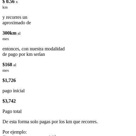
$ 0.56
x
km
y recorres un
aproximado de
300km
al
mes
entonces, con nuestra modalidad
de pago por km serían
$168
al
mes
$1,726
pago inicial
$3,742
Pago total
De esta forma solo pagas por los km que recorres.
Por ejemplo: