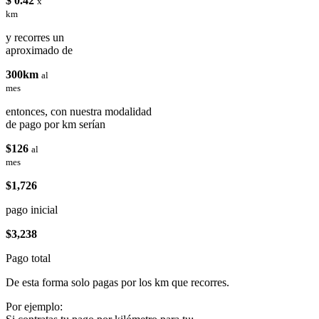
$ 0.42
x
km
y recorres un
aproximado de
300km
al
mes
entonces, con nuestra modalidad
de pago por km serían
$126
al
mes
$1,726
pago inicial
$3,238
Pago total
De esta forma solo pagas por los km que recorres.
Por ejemplo: