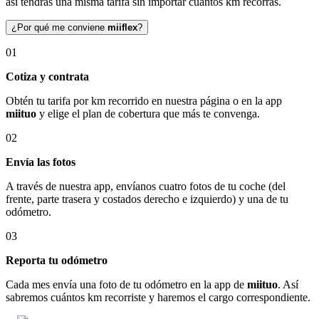
así tendrás una misma tarifa sin importar cuántos km recorras.
¿Por qué me conviene
miiflex
?
01
Cotiza y contrata
Obtén tu tarifa por km recorrido en nuestra página o en la app
miituo
y elige el plan de cobertura que más te convenga.
02
Envía las fotos
A través de nuestra app, envíanos cuatro fotos de tu coche (del
frente, parte trasera y costados derecho e izquierdo) y una de tu
odómetro.
03
Reporta tu odómetro
Cada mes envía una foto de tu odómetro en la app de
miituo
. Así
sabremos cuántos km recorriste y haremos el cargo correspondiente.