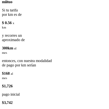
miituo
Si tu tarifa
por km es de
$ 0.56
x
km
y recorres un
aproximado de
300km
al
mes
entonces, con nuestra modalidad
de pago por km serían
$168
al
mes
$1,726
pago inicial
$3,742