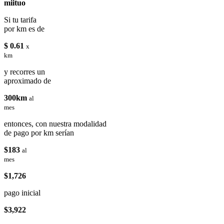
miituo
Si tu tarifa
por km es de
$ 0.61
x
km
y recorres un
aproximado de
300km
al
mes
entonces, con nuestra modalidad
de pago por km serían
$183
al
mes
$1,726
pago inicial
$3,922