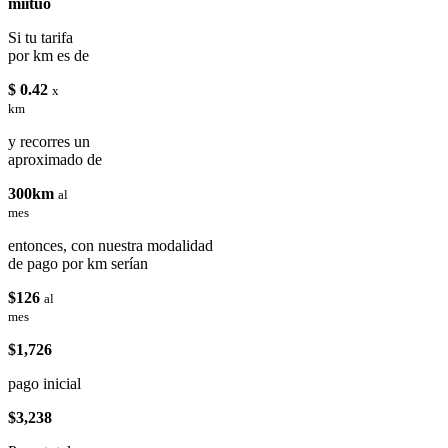
miituo
Si tu tarifa
por km es de
$ 0.42
x
km
y recorres un
aproximado de
300km
al
mes
entonces, con nuestra modalidad
de pago por km serían
$126
al
mes
$1,726
pago inicial
$3,238