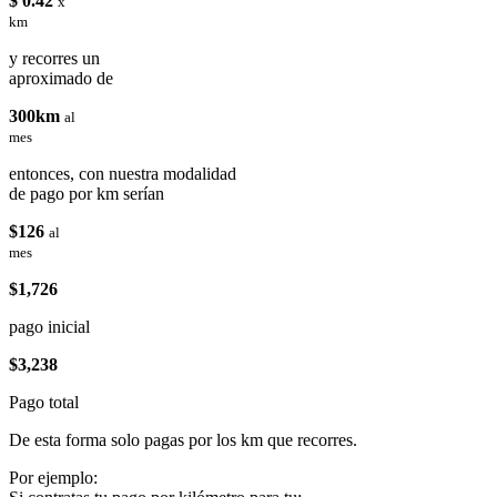
$ 0.42
x
km
y recorres un
aproximado de
300km
al
mes
entonces, con nuestra modalidad
de pago por km serían
$126
al
mes
$1,726
pago inicial
$3,238
Pago total
De esta forma solo pagas por los km que recorres.
Por ejemplo: