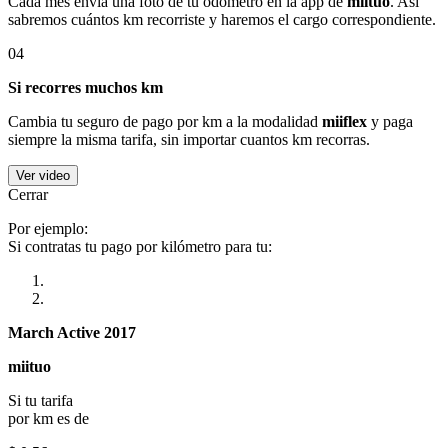
Cada mes envía una foto de tu odómetro en la app de
miituo
. Así
sabremos cuántos km recorriste y haremos el cargo correspondiente.
04
Si recorres muchos km
Cambia tu seguro de pago por km a la modalidad
miiflex
y paga
siempre la misma tarifa, sin importar cuantos km recorras.
Ver video
Cerrar
Por ejemplo:
Si contratas tu pago por kilómetro para tu:
March Active 2017
miituo
Si tu tarifa
por km es de