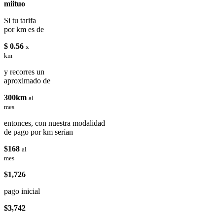
miituo
Si tu tarifa
por km es de
$ 0.56
x
km
y recorres un
aproximado de
300km
al
mes
entonces, con nuestra modalidad
de pago por km serían
$168
al
mes
$1,726
pago inicial
$3,742