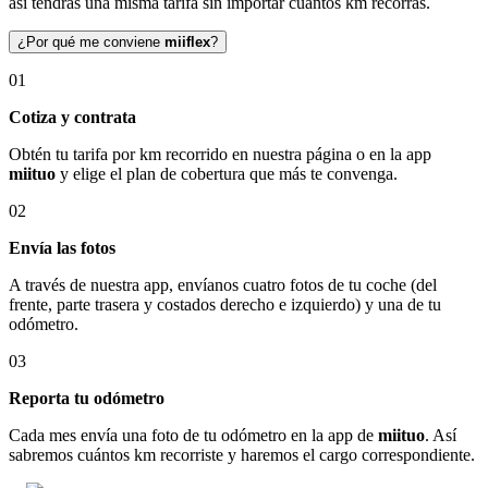
así tendrás una misma tarifa sin importar cuántos km recorras.
¿Por qué me conviene
miiflex
?
01
Cotiza y contrata
Obtén tu tarifa por km recorrido en nuestra página o en la app
miituo
y elige el plan de cobertura que más te convenga.
02
Envía las fotos
A través de nuestra app, envíanos cuatro fotos de tu coche (del
frente, parte trasera y costados derecho e izquierdo) y una de tu
odómetro.
03
Reporta tu odómetro
Cada mes envía una foto de tu odómetro en la app de
miituo
. Así
sabremos cuántos km recorriste y haremos el cargo correspondiente.