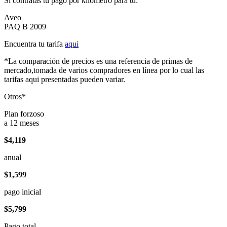
Si contratas tu pago por kilómetro para tu:
Aveo
PAQ B 2009
Encuentra tu tarifa
aqui
*La comparación de precios es una referencia de primas de
mercado,tomada de varios compradores en línea por lo cual las
tarifas aqui presentadas pueden variar.
Otros*
Plan forzoso
a 12 meses
$4,119
anual
$1,599
pago inicial
$5,799
Pago total