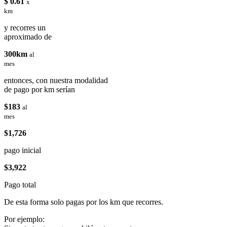
$ 0.61
x
km
y recorres un
aproximado de
300km
al
mes
entonces, con nuestra modalidad
de pago por km serían
$183
al
mes
$1,726
pago inicial
$3,922
Pago total
De esta forma solo pagas por los km que recorres.
Por ejemplo: