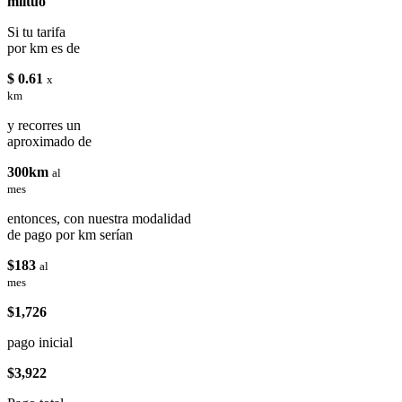
miituo
Si tu tarifa
por km es de
$ 0.61
x
km
y recorres un
aproximado de
300km
al
mes
entonces, con nuestra modalidad
de pago por km serían
$183
al
mes
$1,726
pago inicial
$3,922