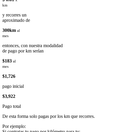
km
y recorres un
aproximado de
300km
al
mes
entonces, con nuestra modalidad
de pago por km serían
$183
al
mes
$1,726
pago inicial
$3,922
Pago total
De esta forma solo pagas por los km que recorres.
Por ejemplo:
Si contratas tu pago por kilómetro para tu: