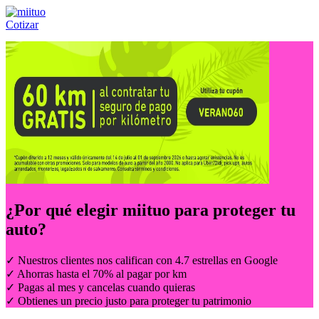
Cotizar
Llámanos al:
(55) 84-21-05-00
ó
800-953-00-59
¿Por qué elegir
miituo
para proteger tu
auto?
✓ Nuestros clientes nos califican con 4.7 estrellas en Google
✓ Ahorras hasta el 70% al pagar por km
✓ Pagas al mes y cancelas cuando quieras
✓ Obtienes un precio justo para proteger tu patrimonio