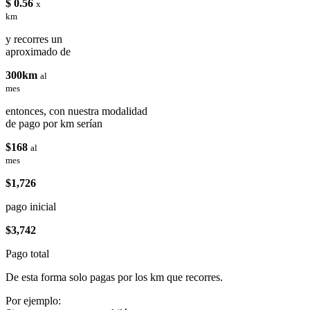
$ 0.56
x
km
y recorres un
aproximado de
300km
al
mes
entonces, con nuestra modalidad
de pago por km serían
$168
al
mes
$1,726
pago inicial
$3,742
Pago total
De esta forma solo pagas por los km que recorres.
Por ejemplo: