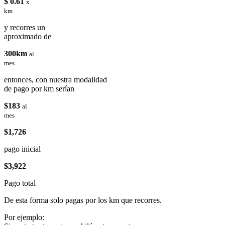
$ 0.61
x
km
y recorres un
aproximado de
300km
al
mes
entonces, con nuestra modalidad
de pago por km serían
$183
al
mes
$1,726
pago inicial
$3,922
Pago total
De esta forma solo pagas por los km que recorres.
Por ejemplo: