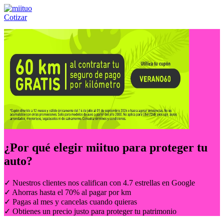
Cotizar
Llámanos al:
(55) 84-21-05-00
ó
800-953-00-59
¿Por qué elegir
miituo
para proteger tu
auto?
✓ Nuestros clientes nos califican con 4.7 estrellas en Google
✓ Ahorras hasta el 70% al pagar por km
✓ Pagas al mes y cancelas cuando quieras
✓ Obtienes un precio justo para proteger tu patrimonio