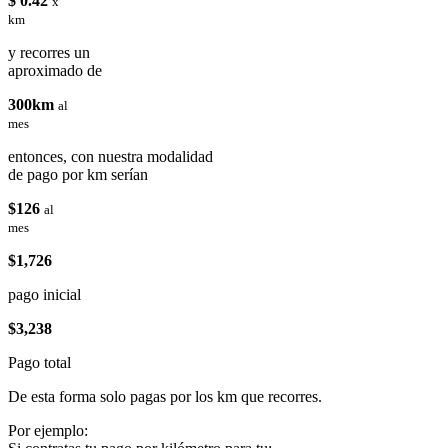
$ 0.42
x
km
y recorres un
aproximado de
300km
al
mes
entonces, con nuestra modalidad
de pago por km serían
$126
al
mes
$1,726
pago inicial
$3,238
Pago total
De esta forma solo pagas por los km que recorres.
Por ejemplo: