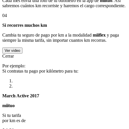
Cada mes envía una foto de tu odómetro en la app de
miituo
. Así
sabremos cuántos km recorriste y haremos el cargo correspondiente.
04
Si recorres muchos km
Cambia tu seguro de pago por km a la modalidad
miiflex
y paga
siempre la misma tarifa, sin importar cuantos km recorras.
Ver video
Cerrar
Por ejemplo:
Si contratas tu pago por kilómetro para tu:
March Active 2017
miituo
Si tu tarifa
por km es de