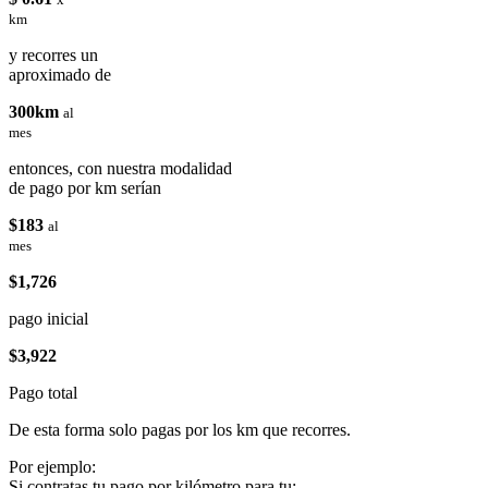
km
y recorres un
aproximado de
300km
al
mes
entonces, con nuestra modalidad
de pago por km serían
$183
al
mes
$1,726
pago inicial
$3,922
Pago total
De esta forma solo pagas por los km que recorres.
Por ejemplo:
Si contratas tu pago por kilómetro para tu: