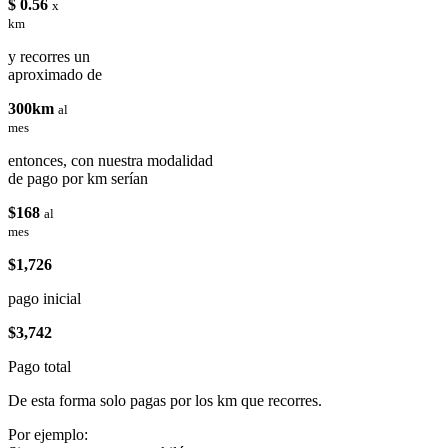
$ 0.56
x
km
y recorres un
aproximado de
300km
al
mes
entonces, con nuestra modalidad
de pago por km serían
$168
al
mes
$1,726
pago inicial
$3,742
Pago total
De esta forma solo pagas por los km que recorres.
Por ejemplo: