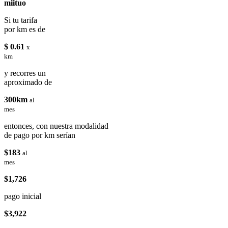
miituo
Si tu tarifa
por km es de
$ 0.61
x
km
y recorres un
aproximado de
300km
al
mes
entonces, con nuestra modalidad
de pago por km serían
$183
al
mes
$1,726
pago inicial
$3,922