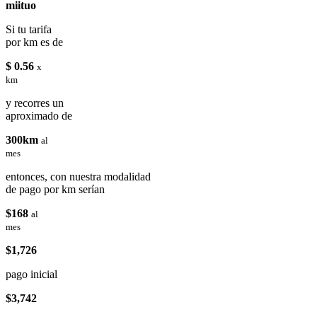
miituo
Si tu tarifa
por km es de
$ 0.56
x
km
y recorres un
aproximado de
300km
al
mes
entonces, con nuestra modalidad
de pago por km serían
$168
al
mes
$1,726
pago inicial
$3,742