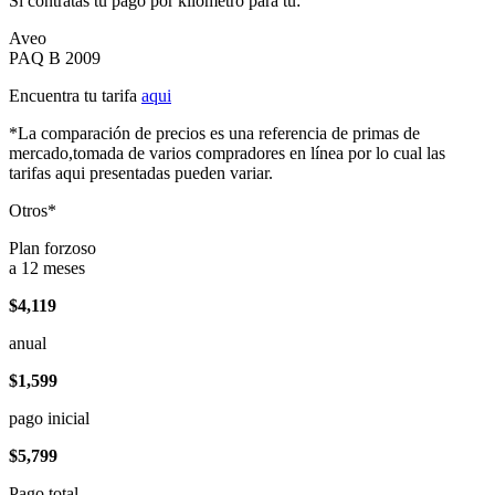
Si contratas tu pago por kilómetro para tu:
Aveo
PAQ B 2009
Encuentra tu tarifa
aqui
*La comparación de precios es una referencia de primas de
mercado,tomada de varios compradores en línea por lo cual las
tarifas aqui presentadas pueden variar.
Otros*
Plan forzoso
a 12 meses
$4,119
anual
$1,599
pago inicial
$5,799
Pago total