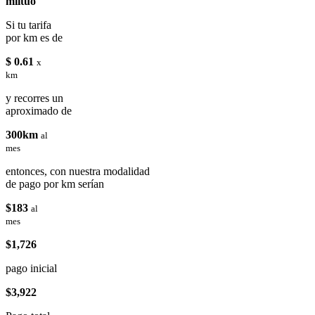
miituo
Si tu tarifa
por km es de
$ 0.61
x
km
y recorres un
aproximado de
300km
al
mes
entonces, con nuestra modalidad
de pago por km serían
$183
al
mes
$1,726
pago inicial
$3,922