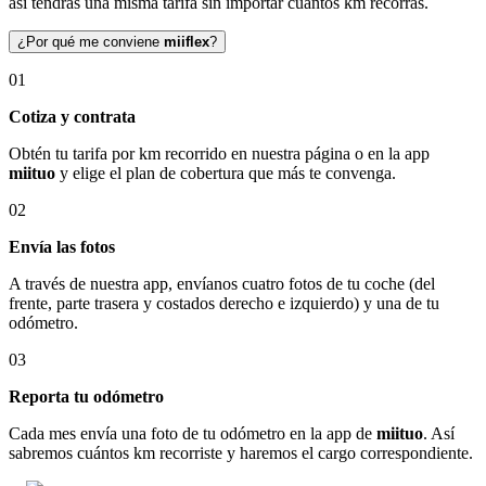
así tendrás una misma tarifa sin importar cuántos km recorras.
¿Por qué me conviene
miiflex
?
01
Cotiza y contrata
Obtén tu tarifa por km recorrido en nuestra página o en la app
miituo
y elige el plan de cobertura que más te convenga.
02
Envía las fotos
A través de nuestra app, envíanos cuatro fotos de tu coche (del
frente, parte trasera y costados derecho e izquierdo) y una de tu
odómetro.
03
Reporta tu odómetro
Cada mes envía una foto de tu odómetro en la app de
miituo
. Así
sabremos cuántos km recorriste y haremos el cargo correspondiente.