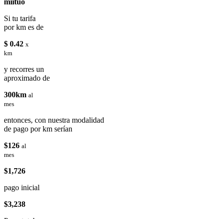
miituo
Si tu tarifa
por km es de
$ 0.42
x
km
y recorres un
aproximado de
300km
al
mes
entonces, con nuestra modalidad
de pago por km serían
$126
al
mes
$1,726
pago inicial
$3,238