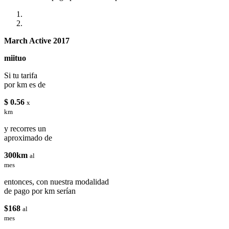
March Active 2017
miituo
Si tu tarifa
por km es de
$ 0.56
x
km
y recorres un
aproximado de
300km
al
mes
entonces, con nuestra modalidad
de pago por km serían
$168
al
mes