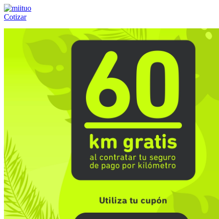
Cotizar
Llámanos al:
(55) 84-21-05-00
ó
800-953-00-59