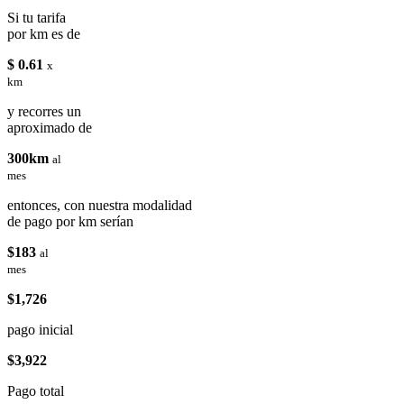
Si tu tarifa
por km es de
$ 0.61
x
km
y recorres un
aproximado de
300km
al
mes
entonces, con nuestra modalidad
de pago por km serían
$183
al
mes
$1,726
pago inicial
$3,922
Pago total