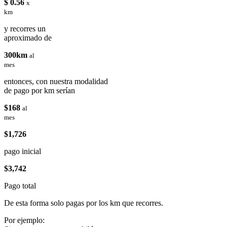
$ 0.56
x
km
y recorres un
aproximado de
300km
al
mes
entonces, con nuestra modalidad
de pago por km serían
$168
al
mes
$1,726
pago inicial
$3,742
Pago total
De esta forma solo pagas por los km que recorres.
Por ejemplo: