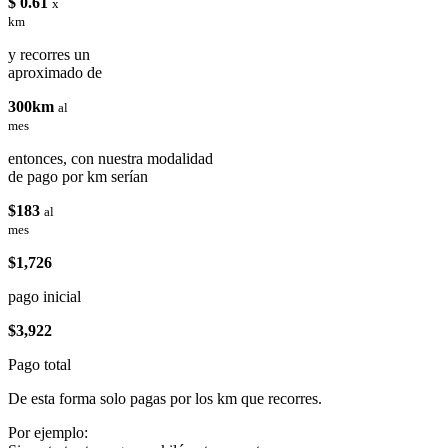
$ 0.61
x
km
y recorres un
aproximado de
300km
al
mes
entonces, con nuestra modalidad
de pago por km serían
$183
al
mes
$1,726
pago inicial
$3,922
Pago total
De esta forma solo pagas por los km que recorres.
Por ejemplo: