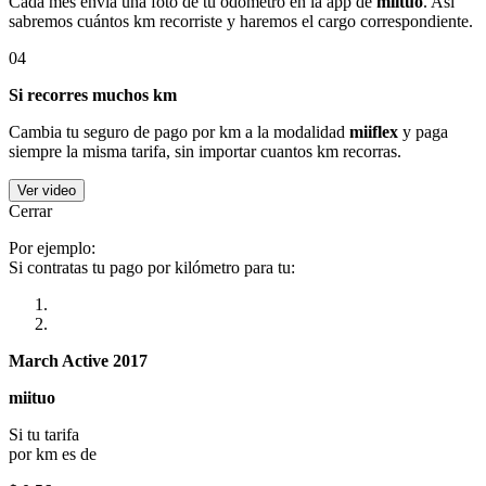
Cada mes envía una foto de tu odómetro en la app de
miituo
. Así
sabremos cuántos km recorriste y haremos el cargo correspondiente.
04
Si recorres muchos km
Cambia tu seguro de pago por km a la modalidad
miiflex
y paga
siempre la misma tarifa, sin importar cuantos km recorras.
Ver video
Cerrar
Por ejemplo:
Si contratas tu pago por kilómetro para tu:
March Active 2017
miituo
Si tu tarifa
por km es de