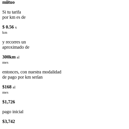
miituo
Si tu tarifa
por km es de
$ 0.56
x
km
y recorres un
aproximado de
300km
al
mes
entonces, con nuestra modalidad
de pago por km serían
$168
al
mes
$1,726
pago inicial
$3,742