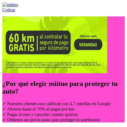
Cotizar
Llámanos al:
(55) 84-21-05-00
ó
800-953-00-59
¿Por qué elegir
miituo
para proteger tu
auto?
✓ Nuestros clientes nos califican con 4.7 estrellas en Google
✓ Ahorras hasta el 70% al pagar por km
✓ Pagas al mes y cancelas cuando quieras
✓ Obtienes un precio justo para proteger tu patrimonio