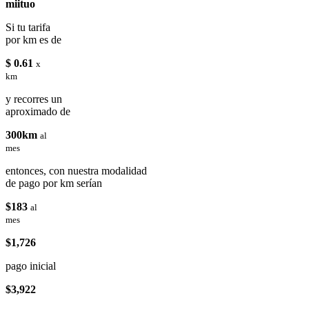
miituo
Si tu tarifa
por km es de
$ 0.61
x
km
y recorres un
aproximado de
300km
al
mes
entonces, con nuestra modalidad
de pago por km serían
$183
al
mes
$1,726
pago inicial
$3,922