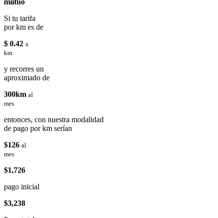
miituo
Si tu tarifa
por km es de
$ 0.42
x
km
y recorres un
aproximado de
300km
al
mes
entonces, con nuestra modalidad
de pago por km serían
$126
al
mes
$1,726
pago inicial
$3,238