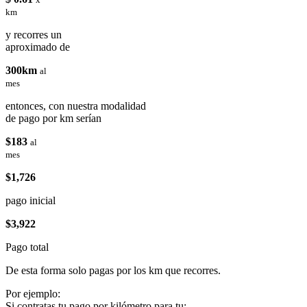
km
y recorres un
aproximado de
300km
al
mes
entonces, con nuestra modalidad
de pago por km serían
$183
al
mes
$1,726
pago inicial
$3,922
Pago total
De esta forma solo pagas por los km que recorres.
Por ejemplo:
Si contratas tu pago por kilómetro para tu: