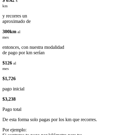
$ 0.42
x
km
y recorres un
aproximado de
300km
al
mes
entonces, con nuestra modalidad
de pago por km serían
$126
al
mes
$1,726
pago inicial
$3,238
Pago total
De esta forma solo pagas por los km que recorres.
Por ejemplo: