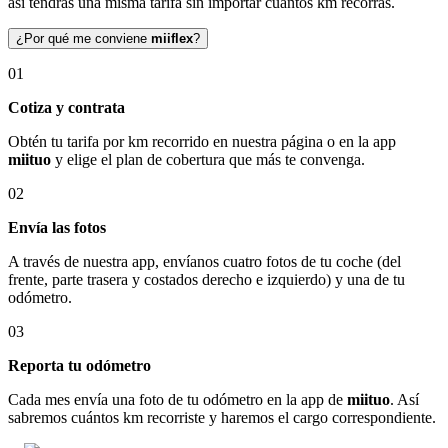
así tendrás una misma tarifa sin importar cuántos km recorras.
¿Por qué me conviene
miiflex
?
01
Cotiza y contrata
Obtén tu tarifa por km recorrido en nuestra página o en la app
miituo
y elige el plan de cobertura que más te convenga.
02
Envía las fotos
A través de nuestra app, envíanos cuatro fotos de tu coche (del
frente, parte trasera y costados derecho e izquierdo) y una de tu
odómetro.
03
Reporta tu odómetro
Cada mes envía una foto de tu odómetro en la app de
miituo
. Así
sabremos cuántos km recorriste y haremos el cargo correspondiente.