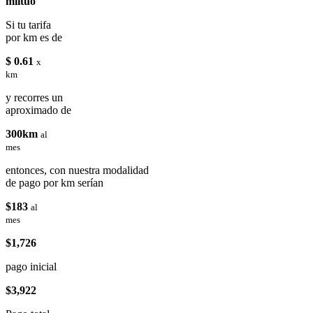
miituo
Si tu tarifa
por km es de
$ 0.61
x
km
y recorres un
aproximado de
300km
al
mes
entonces, con nuestra modalidad
de pago por km serían
$183
al
mes
$1,726
pago inicial
$3,922