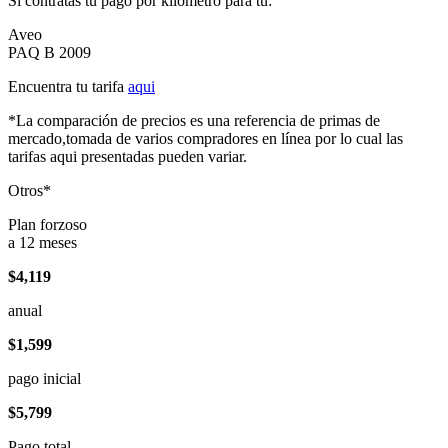
Si contratas tu pago por kilómetro para tu:
Aveo
PAQ B 2009
Encuentra tu tarifa
aqui
*La comparación de precios es una referencia de primas de
mercado,tomada de varios compradores en línea por lo cual las
tarifas aqui presentadas pueden variar.
Otros*
Plan forzoso
a 12 meses
$4,119
anual
$1,599
pago inicial
$5,799
Pago total