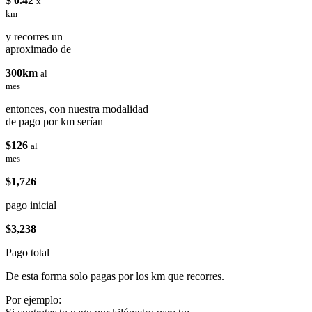
$ 0.42
x
km
y recorres un
aproximado de
300km
al
mes
entonces, con nuestra modalidad
de pago por km serían
$126
al
mes
$1,726
pago inicial
$3,238
Pago total
De esta forma solo pagas por los km que recorres.
Por ejemplo: