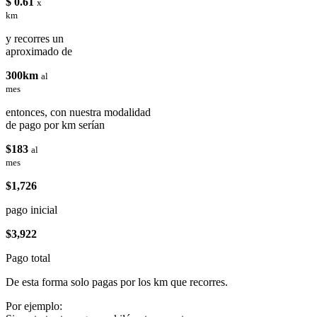
$ 0.61
x
km
y recorres un
aproximado de
300km
al
mes
entonces, con nuestra modalidad
de pago por km serían
$183
al
mes
$1,726
pago inicial
$3,922
Pago total
De esta forma solo pagas por los km que recorres.
Por ejemplo: