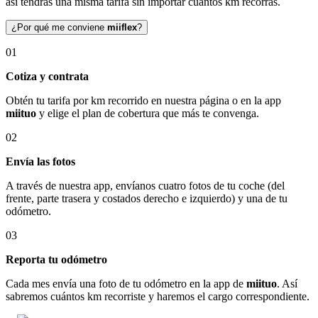
así tendrás una misma tarifa sin importar cuántos km recorras.
¿Por qué me conviene
miiflex
?
01
Cotiza y contrata
Obtén tu tarifa por km recorrido en nuestra página o en la app
miituo
y elige el plan de cobertura que más te convenga.
02
Envía las fotos
A través de nuestra app, envíanos cuatro fotos de tu coche (del
frente, parte trasera y costados derecho e izquierdo) y una de tu
odómetro.
03
Reporta tu odómetro
Cada mes envía una foto de tu odómetro en la app de
miituo
. Así
sabremos cuántos km recorriste y haremos el cargo correspondiente.