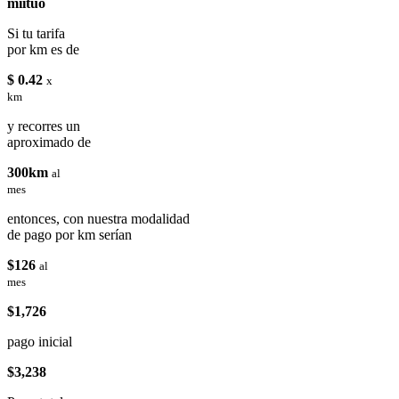
miituo
Si tu tarifa
por km es de
$ 0.42
x
km
y recorres un
aproximado de
300km
al
mes
entonces, con nuestra modalidad
de pago por km serían
$126
al
mes
$1,726
pago inicial
$3,238