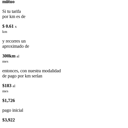
miituo
Si tu tarifa
por km es de
$ 0.61
x
km
y recorres un
aproximado de
300km
al
mes
entonces, con nuestra modalidad
de pago por km serían
$183
al
mes
$1,726
pago inicial
$3,922