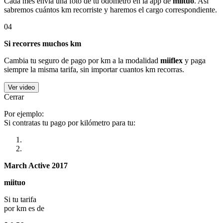
Cada mes envía una foto de tu odómetro en la app de
miituo
. Así
sabremos cuántos km recorriste y haremos el cargo correspondiente.
04
Si recorres muchos km
Cambia tu seguro de pago por km a la modalidad
miiflex
y paga
siempre la misma tarifa, sin importar cuantos km recorras.
Ver video
Cerrar
Por ejemplo:
Si contratas tu pago por kilómetro para tu:
March Active 2017
miituo
Si tu tarifa
por km es de