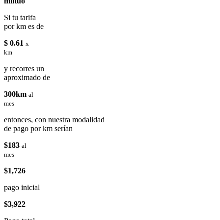
miituo
Si tu tarifa
por km es de
$ 0.61
x
km
y recorres un
aproximado de
300km
al
mes
entonces, con nuestra modalidad
de pago por km serían
$183
al
mes
$1,726
pago inicial
$3,922