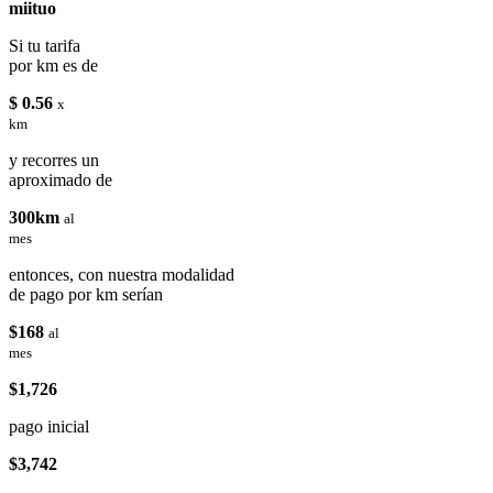
miituo
Si tu tarifa
por km es de
$ 0.56
x
km
y recorres un
aproximado de
300km
al
mes
entonces, con nuestra modalidad
de pago por km serían
$168
al
mes
$1,726
pago inicial
$3,742