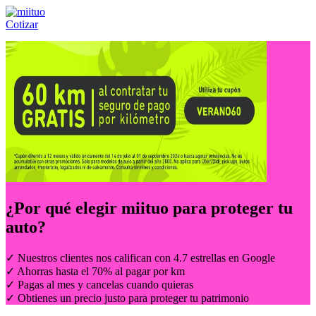
Cotizar
Llámanos al:
(55) 84-21-05-00
ó
800-953-00-59
¿Por qué elegir
miituo
para proteger tu
auto?
✓ Nuestros clientes nos califican con 4.7 estrellas en Google
✓ Ahorras hasta el 70% al pagar por km
✓ Pagas al mes y cancelas cuando quieras
✓ Obtienes un precio justo para proteger tu patrimonio