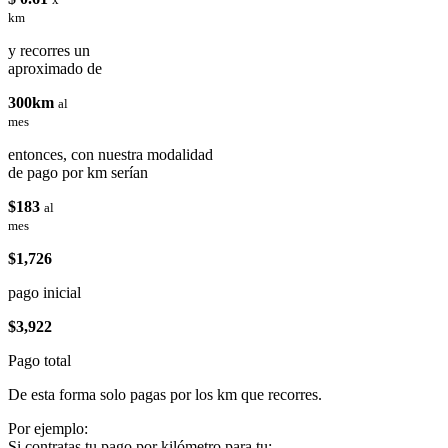
km
y recorres un
aproximado de
300km
al
mes
entonces, con nuestra modalidad
de pago por km serían
$183
al
mes
$1,726
pago inicial
$3,922
Pago total
De esta forma solo pagas por los km que recorres.
Por ejemplo:
Si contratas tu pago por kilómetro para tu: