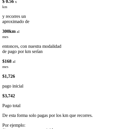
$ 0.56
x
km
y recorres un
aproximado de
300km
al
mes
entonces, con nuestra modalidad
de pago por km serían
$168
al
mes
$1,726
pago inicial
$3,742
Pago total
De esta forma solo pagas por los km que recorres.
Por ejemplo: