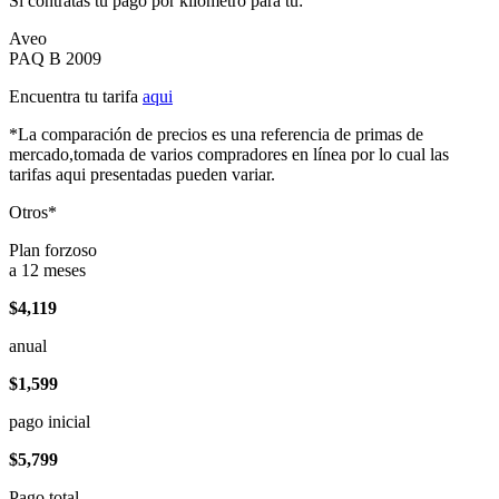
Si contratas tu pago por kilómetro para tu:
Aveo
PAQ B 2009
Encuentra tu tarifa
aqui
*La comparación de precios es una referencia de primas de
mercado,tomada de varios compradores en línea por lo cual las
tarifas aqui presentadas pueden variar.
Otros*
Plan forzoso
a 12 meses
$4,119
anual
$1,599
pago inicial
$5,799
Pago total