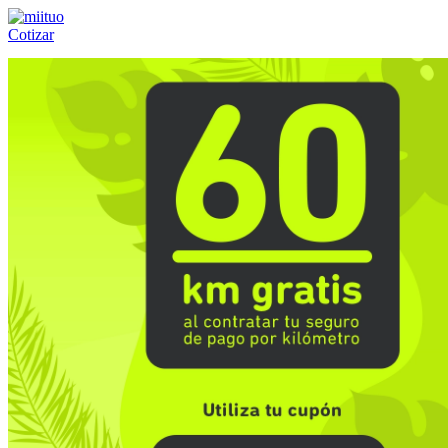
Cotizar
Llámanos al:
(55) 84-21-05-00
ó
800-953-00-59