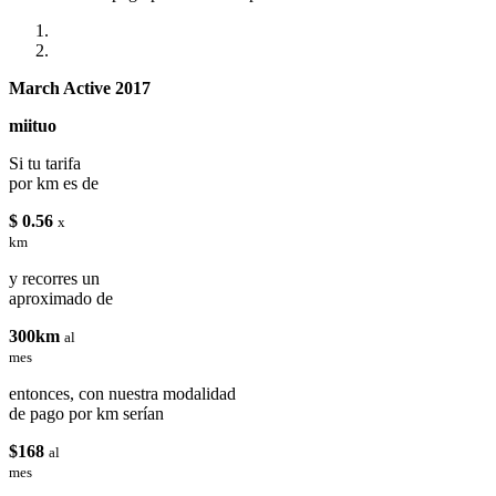
March Active 2017
miituo
Si tu tarifa
por km es de
$ 0.56
x
km
y recorres un
aproximado de
300km
al
mes
entonces, con nuestra modalidad
de pago por km serían
$168
al
mes