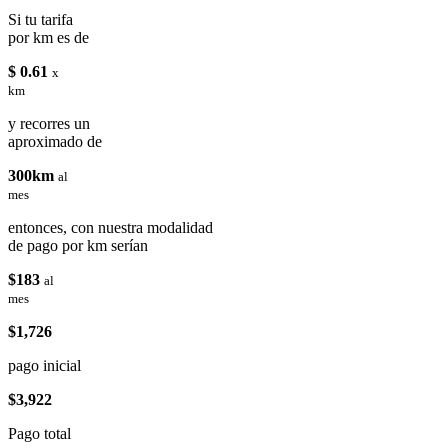
Si tu tarifa
por km es de
$ 0.61
x
km
y recorres un
aproximado de
300km
al
mes
entonces, con nuestra modalidad
de pago por km serían
$183
al
mes
$1,726
pago inicial
$3,922
Pago total