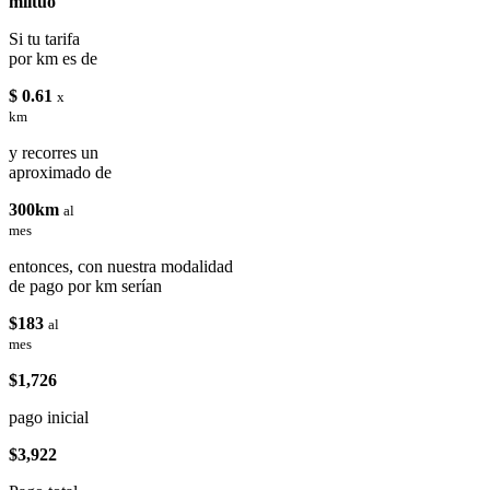
miituo
Si tu tarifa
por km es de
$ 0.61
x
km
y recorres un
aproximado de
300km
al
mes
entonces, con nuestra modalidad
de pago por km serían
$183
al
mes
$1,726
pago inicial
$3,922