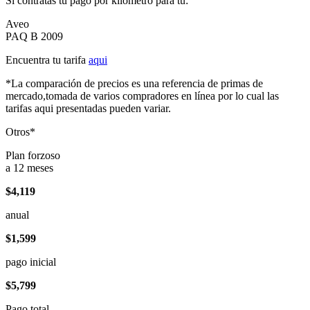
Si contratas tu pago por kilómetro para tu:
Aveo
PAQ B 2009
Encuentra tu tarifa
aqui
*La comparación de precios es una referencia de primas de
mercado,tomada de varios compradores en línea por lo cual las
tarifas aqui presentadas pueden variar.
Otros*
Plan forzoso
a 12 meses
$4,119
anual
$1,599
pago inicial
$5,799
Pago total