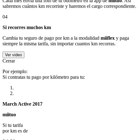
Cada mes envía una foto de tu odómetro en la app de
miituo
. Así
sabremos cuántos km recorriste y haremos el cargo correspondiente.
04
Si recorres muchos km
Cambia tu seguro de pago por km a la modalidad
miiflex
y paga
siempre la misma tarifa, sin importar cuantos km recorras.
Ver video
Cerrar
Por ejemplo:
Si contratas tu pago por kilómetro para tu:
March Active 2017
miituo
Si tu tarifa
por km es de