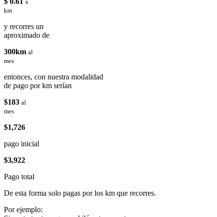
$ 0.61
x
km
y recorres un
aproximado de
300km
al
mes
entonces, con nuestra modalidad
de pago por km serían
$183
al
mes
$1,726
pago inicial
$3,922
Pago total
De esta forma solo pagas por los km que recorres.
Por ejemplo: