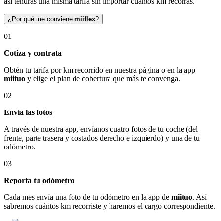
así tendrás una misma tarifa sin importar cuántos km recorras.
¿Por qué me conviene
miiflex
?
01
Cotiza y contrata
Obtén tu tarifa por km recorrido en nuestra página o en la app
miituo
y elige el plan de cobertura que más te convenga.
02
Envía las fotos
A través de nuestra app, envíanos cuatro fotos de tu coche (del
frente, parte trasera y costados derecho e izquierdo) y una de tu
odómetro.
03
Reporta tu odómetro
Cada mes envía una foto de tu odómetro en la app de
miituo
. Así
sabremos cuántos km recorriste y haremos el cargo correspondiente.