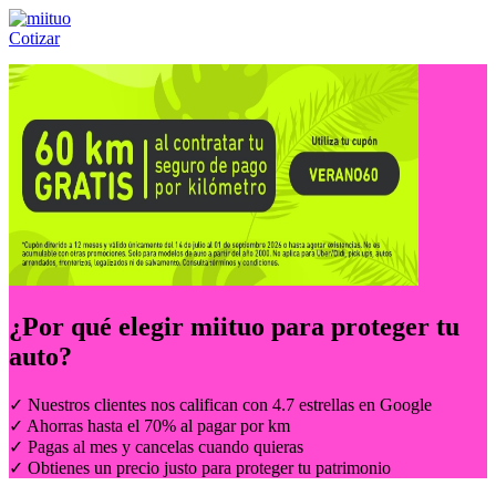
Cotizar
Llámanos al:
(55) 84-21-05-00
ó
800-953-00-59
¿Por qué elegir
miituo
para proteger tu
auto?
✓ Nuestros clientes nos califican con 4.7 estrellas en Google
✓ Ahorras hasta el 70% al pagar por km
✓ Pagas al mes y cancelas cuando quieras
✓ Obtienes un precio justo para proteger tu patrimonio