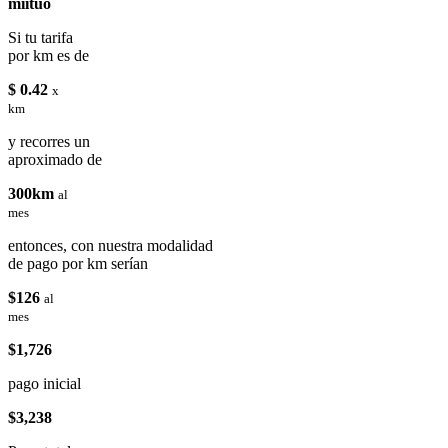
miituo
Si tu tarifa
por km es de
$ 0.42
x
km
y recorres un
aproximado de
300km
al
mes
entonces, con nuestra modalidad
de pago por km serían
$126
al
mes
$1,726
pago inicial
$3,238