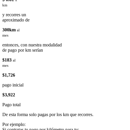
km
y recorres un
aproximado de
300km
al
mes
entonces, con nuestra modalidad
de pago por km serían
$183
al
mes
$1,726
pago inicial
$3,922
Pago total
De esta forma solo pagas por los km que recorres.
Por ejemplo:
Si contratas tu pago por kilómetro para tu: