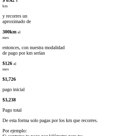
$ 0.42
x
km
y recorres un
aproximado de
300km
al
mes
entonces, con nuestra modalidad
de pago por km serían
$126
al
mes
$1,726
pago inicial
$3,238
Pago total
De esta forma solo pagas por los km que recorres.
Por ejemplo: