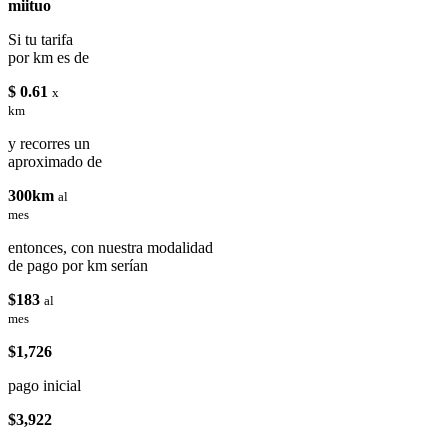
miituo
Si tu tarifa
por km es de
$ 0.61
x
km
y recorres un
aproximado de
300km
al
mes
entonces, con nuestra modalidad
de pago por km serían
$183
al
mes
$1,726
pago inicial
$3,922