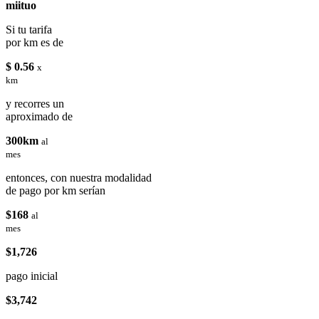
miituo
Si tu tarifa
por km es de
$ 0.56
x
km
y recorres un
aproximado de
300km
al
mes
entonces, con nuestra modalidad
de pago por km serían
$168
al
mes
$1,726
pago inicial
$3,742