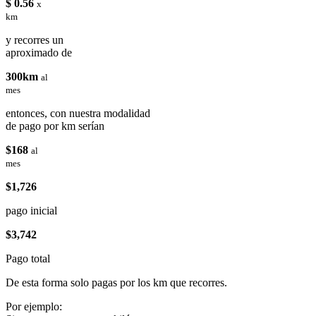
$ 0.56
x
km
y recorres un
aproximado de
300km
al
mes
entonces, con nuestra modalidad
de pago por km serían
$168
al
mes
$1,726
pago inicial
$3,742
Pago total
De esta forma solo pagas por los km que recorres.
Por ejemplo: