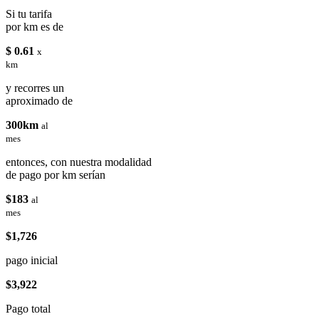
Si tu tarifa
por km es de
$ 0.61
x
km
y recorres un
aproximado de
300km
al
mes
entonces, con nuestra modalidad
de pago por km serían
$183
al
mes
$1,726
pago inicial
$3,922
Pago total