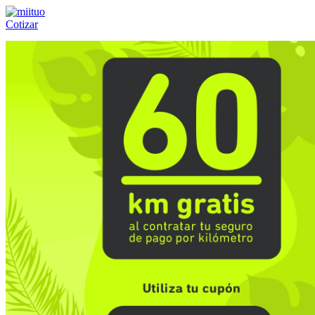
Cotizar
Llámanos al:
(55) 84-21-05-00
ó
800-953-00-59