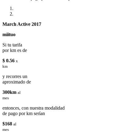
March Active 2017
miituo
Si tu tarifa
por km es de
$ 0.56
x
km
y recorres un
aproximado de
300km
al
mes
entonces, con nuestra modalidad
de pago por km serían
$168
al
mes