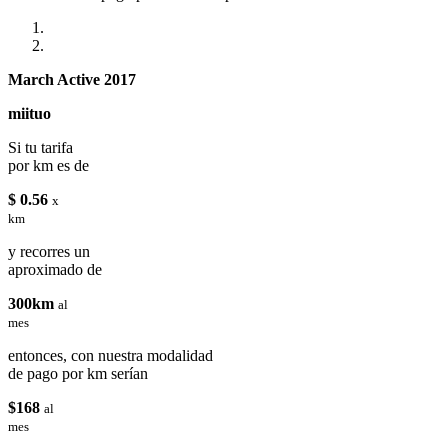
March Active 2017
miituo
Si tu tarifa
por km es de
$ 0.56
x
km
y recorres un
aproximado de
300km
al
mes
entonces, con nuestra modalidad
de pago por km serían
$168
al
mes