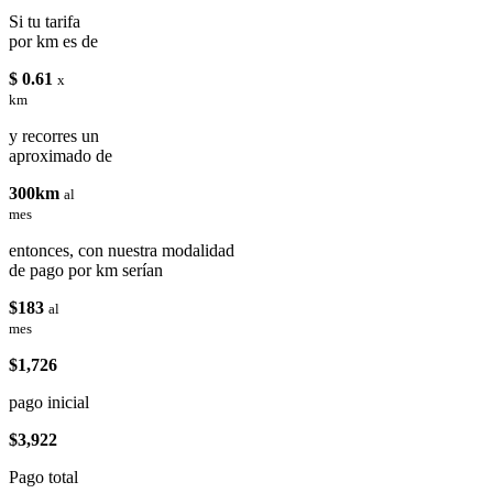
Si tu tarifa
por km es de
$ 0.61
x
km
y recorres un
aproximado de
300km
al
mes
entonces, con nuestra modalidad
de pago por km serían
$183
al
mes
$1,726
pago inicial
$3,922
Pago total