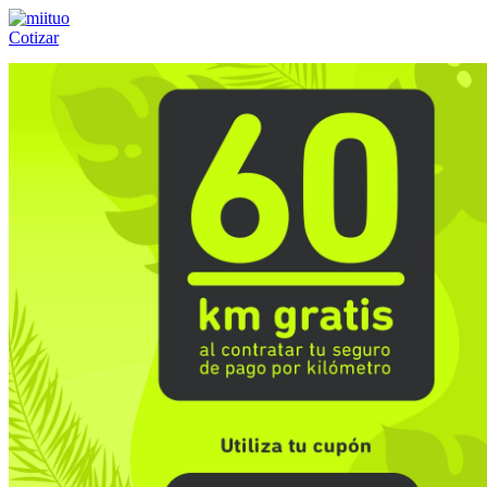
Cotizar
Llámanos al:
(55) 84-21-05-00
ó
800-953-00-59