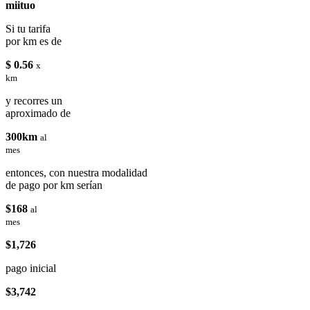
miituo
Si tu tarifa
por km es de
$ 0.56
x
km
y recorres un
aproximado de
300km
al
mes
entonces, con nuestra modalidad
de pago por km serían
$168
al
mes
$1,726
pago inicial
$3,742