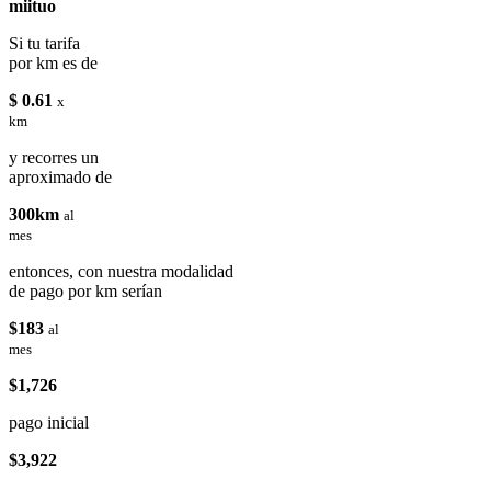
miituo
Si tu tarifa
por km es de
$ 0.61
x
km
y recorres un
aproximado de
300km
al
mes
entonces, con nuestra modalidad
de pago por km serían
$183
al
mes
$1,726
pago inicial
$3,922