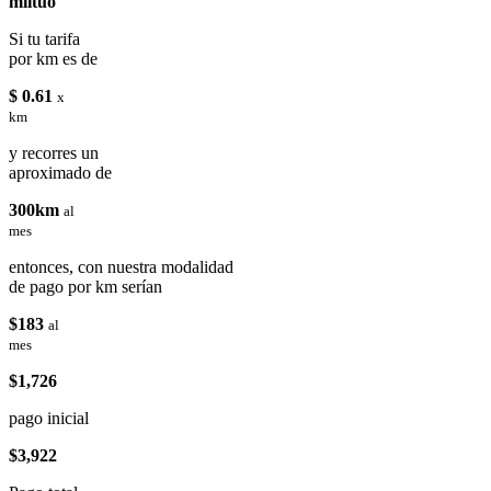
miituo
Si tu tarifa
por km es de
$ 0.61
x
km
y recorres un
aproximado de
300km
al
mes
entonces, con nuestra modalidad
de pago por km serían
$183
al
mes
$1,726
pago inicial
$3,922