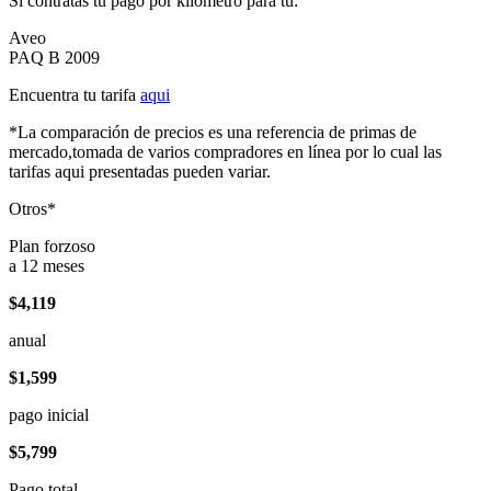
Si contratas tu pago por kilómetro para tu:
Aveo
PAQ B 2009
Encuentra tu tarifa
aqui
*La comparación de precios es una referencia de primas de
mercado,tomada de varios compradores en línea por lo cual las
tarifas aqui presentadas pueden variar.
Otros*
Plan forzoso
a 12 meses
$4,119
anual
$1,599
pago inicial
$5,799
Pago total