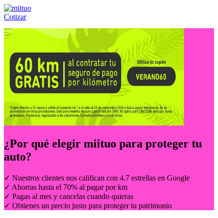
Cotizar
Llámanos al:
(55) 84-21-05-00
ó
800-953-00-59
¿Por qué elegir
miituo
para proteger tu
auto?
✓ Nuestros clientes nos califican con 4.7 estrellas en Google
✓ Ahorras hasta el 70% al pagar por km
✓ Pagas al mes y cancelas cuando quieras
✓ Obtienes un precio justo para proteger tu patrimonio