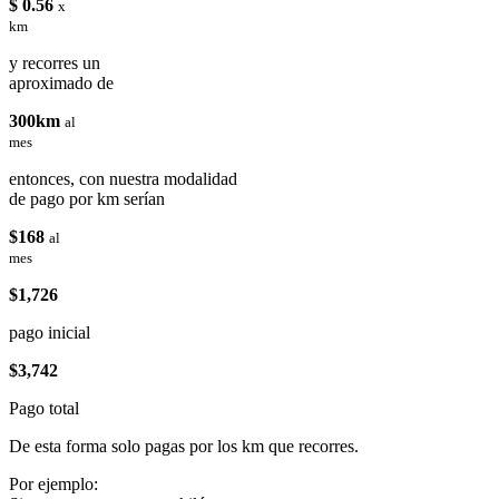
$ 0.56
x
km
y recorres un
aproximado de
300km
al
mes
entonces, con nuestra modalidad
de pago por km serían
$168
al
mes
$1,726
pago inicial
$3,742
Pago total
De esta forma solo pagas por los km que recorres.
Por ejemplo: