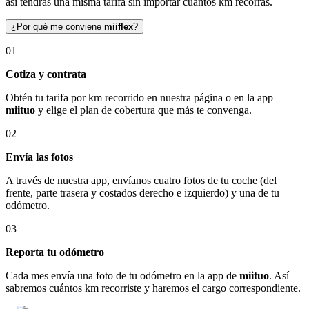
así tendrás una misma tarifa sin importar cuántos km recorras.
¿Por qué me conviene
miiflex
?
01
Cotiza y contrata
Obtén tu tarifa por km recorrido en nuestra página o en la app
miituo
y elige el plan de cobertura que más te convenga.
02
Envía las fotos
A través de nuestra app, envíanos cuatro fotos de tu coche (del
frente, parte trasera y costados derecho e izquierdo) y una de tu
odómetro.
03
Reporta tu odómetro
Cada mes envía una foto de tu odómetro en la app de
miituo
. Así
sabremos cuántos km recorriste y haremos el cargo correspondiente.