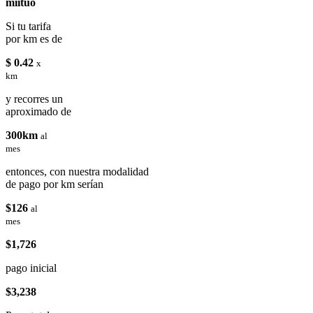
miituo
Si tu tarifa
por km es de
$ 0.42
x
km
y recorres un
aproximado de
300km
al
mes
entonces, con nuestra modalidad
de pago por km serían
$126
al
mes
$1,726
pago inicial
$3,238