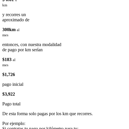
km
y recorres un
aproximado de
300km
al
mes
entonces, con nuestra modalidad
de pago por km serían
$183
al
mes
$1,726
pago inicial
$3,922
Pago total
De esta forma solo pagas por los km que recorres.
Por ejemplo:
Si contratas tu pago por kilómetro para tu: