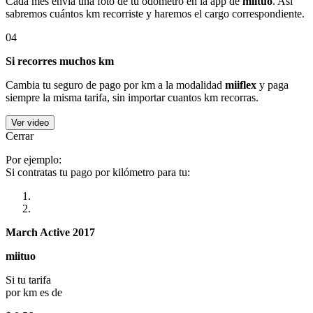
Cada mes envía una foto de tu odómetro en la app de
miituo
. Así
sabremos cuántos km recorriste y haremos el cargo correspondiente.
04
Si recorres muchos km
Cambia tu seguro de pago por km a la modalidad
miiflex
y paga
siempre la misma tarifa, sin importar cuantos km recorras.
Ver video
Cerrar
Por ejemplo:
Si contratas tu pago por kilómetro para tu:
March Active 2017
miituo
Si tu tarifa
por km es de