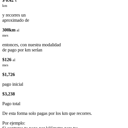
$ 0.42
x
km
y recorres un
aproximado de
300km
al
mes
entonces, con nuestra modalidad
de pago por km serían
$126
al
mes
$1,726
pago inicial
$3,238
Pago total
De esta forma solo pagas por los km que recorres.
Por ejemplo: