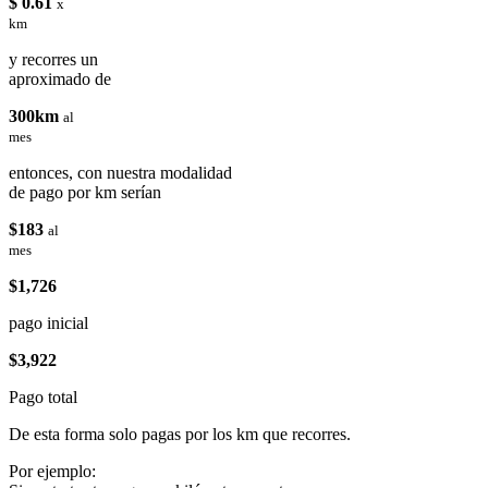
$ 0.61
x
km
y recorres un
aproximado de
300km
al
mes
entonces, con nuestra modalidad
de pago por km serían
$183
al
mes
$1,726
pago inicial
$3,922
Pago total
De esta forma solo pagas por los km que recorres.
Por ejemplo: