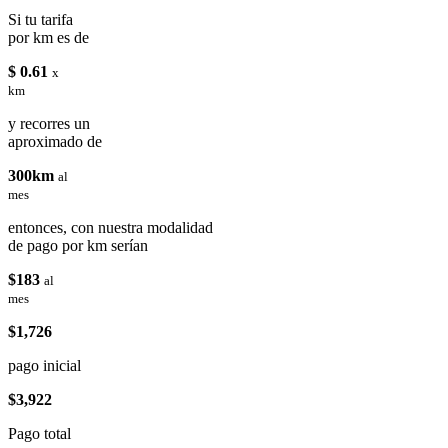
Si tu tarifa
por km es de
$ 0.61
x
km
y recorres un
aproximado de
300km
al
mes
entonces, con nuestra modalidad
de pago por km serían
$183
al
mes
$1,726
pago inicial
$3,922
Pago total