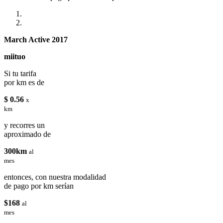
March Active 2017
miituo
Si tu tarifa
por km es de
$ 0.56
x
km
y recorres un
aproximado de
300km
al
mes
entonces, con nuestra modalidad
de pago por km serían
$168
al
mes