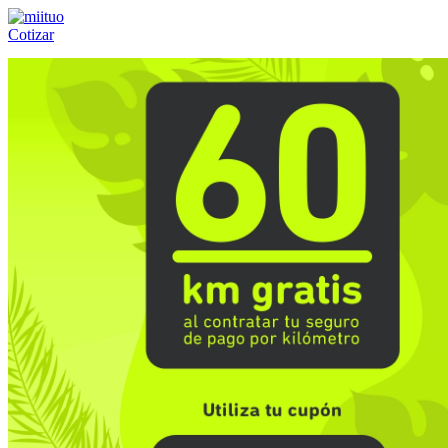
Cotizar
Llámanos al:
(55) 84-21-05-00
ó
800-953-00-59