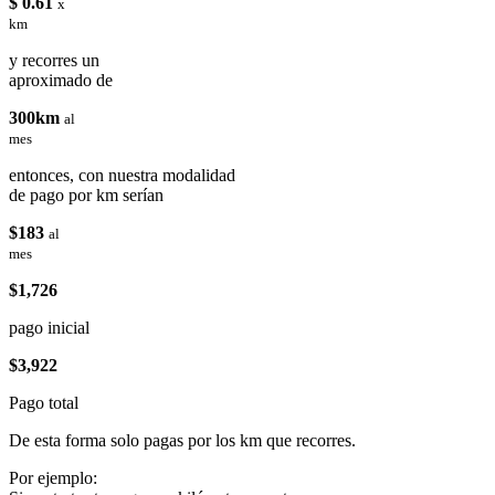
$ 0.61
x
km
y recorres un
aproximado de
300km
al
mes
entonces, con nuestra modalidad
de pago por km serían
$183
al
mes
$1,726
pago inicial
$3,922
Pago total
De esta forma solo pagas por los km que recorres.
Por ejemplo: