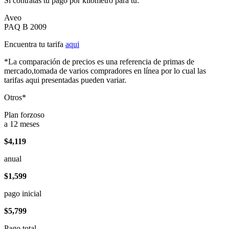
Si contratas tu pago por kilómetro para tu:
Aveo
PAQ B 2009
Encuentra tu tarifa
aqui
*La comparación de precios es una referencia de primas de
mercado,tomada de varios compradores en línea por lo cual las
tarifas aqui presentadas pueden variar.
Otros*
Plan forzoso
a 12 meses
$4,119
anual
$1,599
pago inicial
$5,799
Pago total