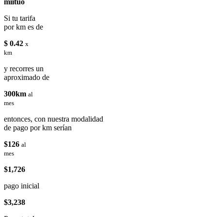
miituo
Si tu tarifa
por km es de
$ 0.42
x
km
y recorres un
aproximado de
300km
al
mes
entonces, con nuestra modalidad
de pago por km serían
$126
al
mes
$1,726
pago inicial
$3,238