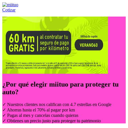
Cotizar
Llámanos al:
(55) 84-21-05-00
ó
800-953-00-59
¿Por qué elegir
miituo
para proteger tu
auto?
✓ Nuestros clientes nos califican con 4.7 estrellas en Google
✓ Ahorras hasta el 70% al pagar por km
✓ Pagas al mes y cancelas cuando quieras
✓ Obtienes un precio justo para proteger tu patrimonio