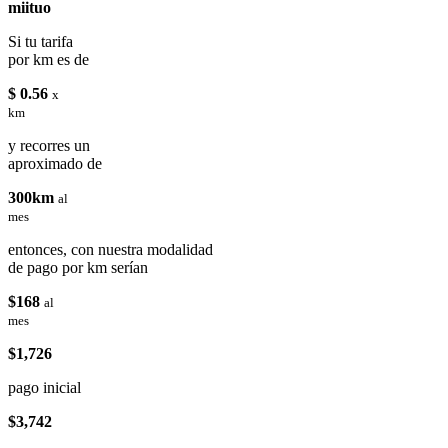
miituo
Si tu tarifa
por km es de
$ 0.56
x
km
y recorres un
aproximado de
300km
al
mes
entonces, con nuestra modalidad
de pago por km serían
$168
al
mes
$1,726
pago inicial
$3,742