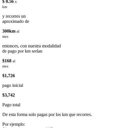
$ 0.56
x
km
y recorres un
aproximado de
300km
al
mes
entonces, con nuestra modalidad
de pago por km serían
$168
al
mes
$1,726
pago inicial
$3,742
Pago total
De esta forma solo pagas por los km que recorres.
Por ejemplo: