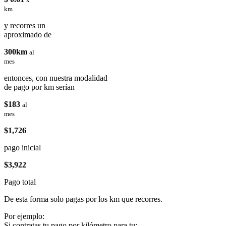
km
y recorres un
aproximado de
300km
al
mes
entonces, con nuestra modalidad
de pago por km serían
$183
al
mes
$1,726
pago inicial
$3,922
Pago total
De esta forma solo pagas por los km que recorres.
Por ejemplo:
Si contratas tu pago por kilómetro para tu: