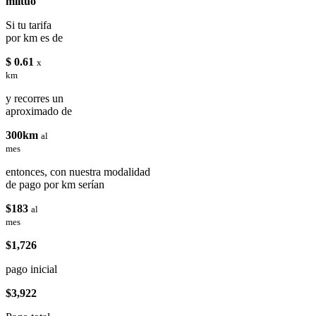
miituo
Si tu tarifa
por km es de
$ 0.61
x
km
y recorres un
aproximado de
300km
al
mes
entonces, con nuestra modalidad
de pago por km serían
$183
al
mes
$1,726
pago inicial
$3,922