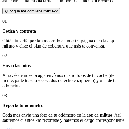
así tendrás una misma tarifa sin importar cuántos km recorras.
¿Por qué me conviene
miiflex
?
01
Cotiza y contrata
Obtén tu tarifa por km recorrido en nuestra página o en la app
miituo
y elige el plan de cobertura que más te convenga.
02
Envía las fotos
A través de nuestra app, envíanos cuatro fotos de tu coche (del
frente, parte trasera y costados derecho e izquierdo) y una de tu
odómetro.
03
Reporta tu odómetro
Cada mes envía una foto de tu odómetro en la app de
miituo
. Así
sabremos cuántos km recorriste y haremos el cargo correspondiente.