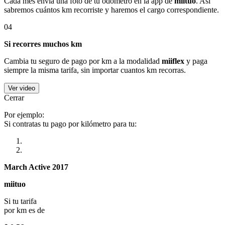
Cada mes envía una foto de tu odómetro en la app de
miituo
. Así
sabremos cuántos km recorriste y haremos el cargo correspondiente.
04
Si recorres muchos km
Cambia tu seguro de pago por km a la modalidad
miiflex
y paga
siempre la misma tarifa, sin importar cuantos km recorras.
Ver video
Cerrar
Por ejemplo:
Si contratas tu pago por kilómetro para tu:
March Active 2017
miituo
Si tu tarifa
por km es de