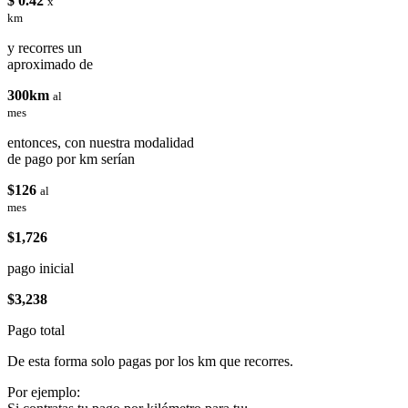
$ 0.42
x
km
y recorres un
aproximado de
300km
al
mes
entonces, con nuestra modalidad
de pago por km serían
$126
al
mes
$1,726
pago inicial
$3,238
Pago total
De esta forma solo pagas por los km que recorres.
Por ejemplo: