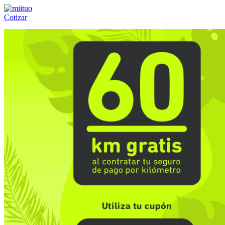
Cotizar
Llámanos al:
(55) 84-21-05-00
ó
800-953-00-59