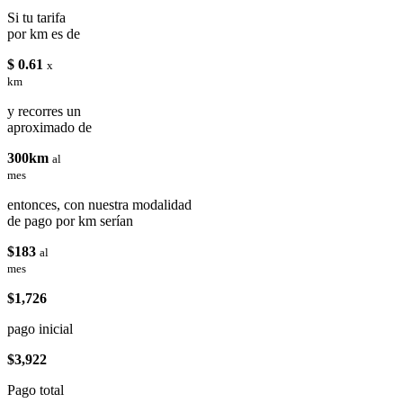
Si tu tarifa
por km es de
$ 0.61
x
km
y recorres un
aproximado de
300km
al
mes
entonces, con nuestra modalidad
de pago por km serían
$183
al
mes
$1,726
pago inicial
$3,922
Pago total