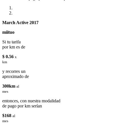
March Active 2017
miituo
Si tu tarifa
por km es de
$ 0.56
x
km
y recorres un
aproximado de
300km
al
mes
entonces, con nuestra modalidad
de pago por km serían
$168
al
mes