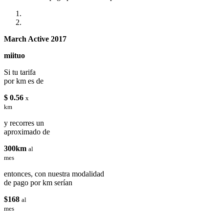
March Active 2017
miituo
Si tu tarifa
por km es de
$ 0.56
x
km
y recorres un
aproximado de
300km
al
mes
entonces, con nuestra modalidad
de pago por km serían
$168
al
mes