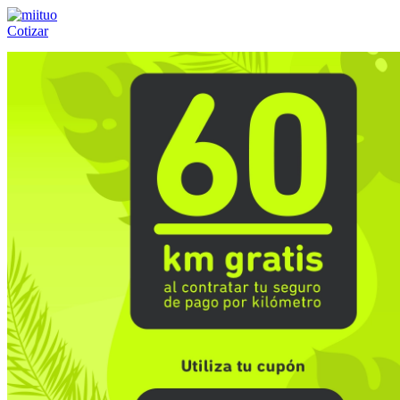
Cotizar
Llámanos al:
(55) 84-21-05-00
ó
800-953-00-59