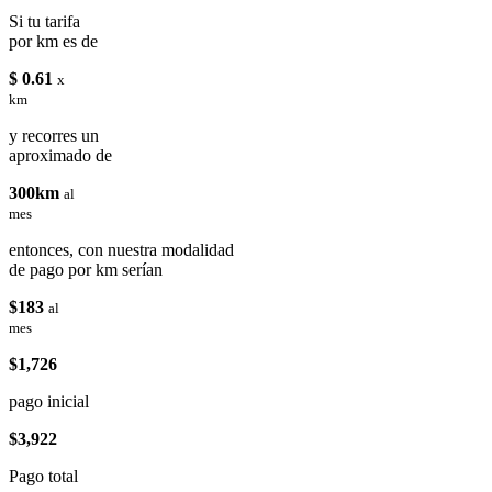
Si tu tarifa
por km es de
$ 0.61
x
km
y recorres un
aproximado de
300km
al
mes
entonces, con nuestra modalidad
de pago por km serían
$183
al
mes
$1,726
pago inicial
$3,922
Pago total