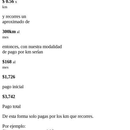
$ 0.56
x
km
y recorres un
aproximado de
300km
al
mes
entonces, con nuestra modalidad
de pago por km serían
$168
al
mes
$1,726
pago inicial
$3,742
Pago total
De esta forma solo pagas por los km que recorres.
Por ejemplo: