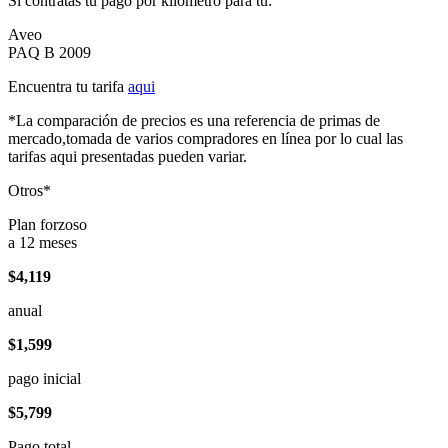
Si contratas tu pago por kilómetro para tu:
Aveo
PAQ B 2009
Encuentra tu tarifa
aqui
*La comparación de precios es una referencia de primas de
mercado,tomada de varios compradores en línea por lo cual las
tarifas aqui presentadas pueden variar.
Otros*
Plan forzoso
a 12 meses
$4,119
anual
$1,599
pago inicial
$5,799
Pago total