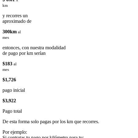
km
y recorres un
aproximado de
300km
al
mes
entonces, con nuestra modalidad
de pago por km serían
$183
al
mes
$1,726
pago inicial
$3,922
Pago total
De esta forma solo pagas por los km que recorres.
Por ejemplo:
Si contratas tu pago por kilómetro para tu: