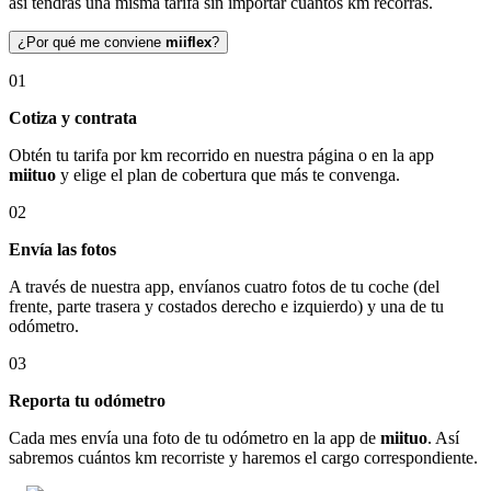
así tendrás una misma tarifa sin importar cuántos km recorras.
¿Por qué me conviene
miiflex
?
01
Cotiza y contrata
Obtén tu tarifa por km recorrido en nuestra página o en la app
miituo
y elige el plan de cobertura que más te convenga.
02
Envía las fotos
A través de nuestra app, envíanos cuatro fotos de tu coche (del
frente, parte trasera y costados derecho e izquierdo) y una de tu
odómetro.
03
Reporta tu odómetro
Cada mes envía una foto de tu odómetro en la app de
miituo
. Así
sabremos cuántos km recorriste y haremos el cargo correspondiente.