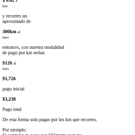
$ 0.42
x
km
y recorres un
aproximado de
300km
al
mes
entonces, con nuestra modalidad
de pago por km serían
$126
al
mes
$1,726
pago inicial
$3,238
Pago total
De esta forma solo pagas por los km que recorres.
Por ejemplo: