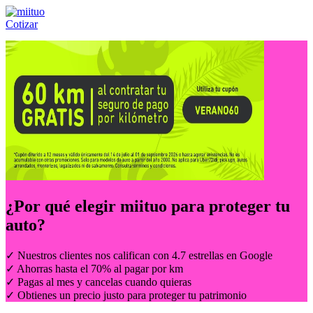
Cotizar
Llámanos al:
(55) 84-21-05-00
ó
800-953-00-59
¿Por qué elegir
miituo
para proteger tu
auto?
✓ Nuestros clientes nos califican con 4.7 estrellas en Google
✓ Ahorras hasta el 70% al pagar por km
✓ Pagas al mes y cancelas cuando quieras
✓ Obtienes un precio justo para proteger tu patrimonio