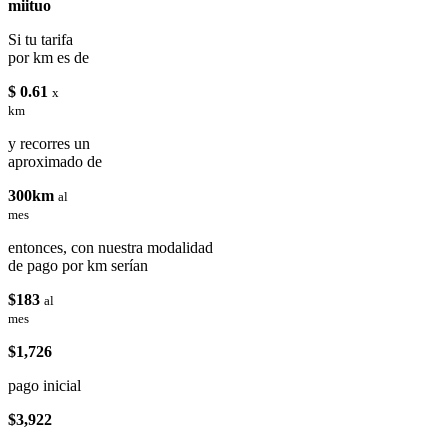
miituo
Si tu tarifa
por km es de
$ 0.61
x
km
y recorres un
aproximado de
300km
al
mes
entonces, con nuestra modalidad
de pago por km serían
$183
al
mes
$1,726
pago inicial
$3,922