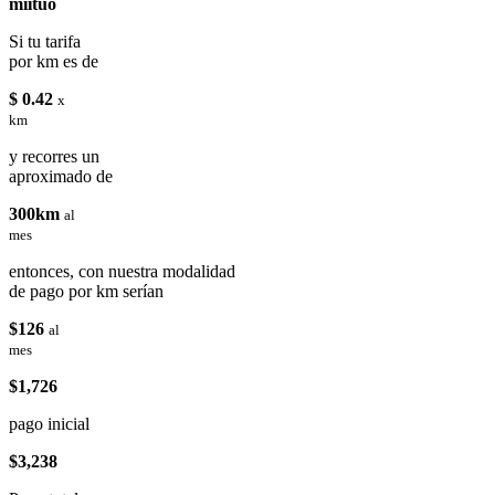
miituo
Si tu tarifa
por km es de
$ 0.42
x
km
y recorres un
aproximado de
300km
al
mes
entonces, con nuestra modalidad
de pago por km serían
$126
al
mes
$1,726
pago inicial
$3,238