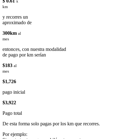
$ 0.61
x
km
y recorres un
aproximado de
300km
al
mes
entonces, con nuestra modalidad
de pago por km serían
$183
al
mes
$1,726
pago inicial
$3,922
Pago total
De esta forma solo pagas por los km que recorres.
Por ejemplo: