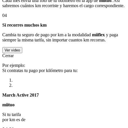
Cada mes envía una foto de tu odómetro en la app de
miituo
. Así
sabremos cuántos km recorriste y haremos el cargo correspondiente.
04
Si recorres muchos km
Cambia tu seguro de pago por km a la modalidad
miiflex
y paga
siempre la misma tarifa, sin importar cuantos km recorras.
Ver video
Cerrar
Por ejemplo:
Si contratas tu pago por kilómetro para tu:
March Active 2017
miituo
Si tu tarifa
por km es de