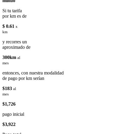
miituo
Si tu tarifa
por km es de
$ 0.61
x
km
y recorres un
aproximado de
300km
al
mes
entonces, con nuestra modalidad
de pago por km serían
$183
al
mes
$1,726
pago inicial
$3,922