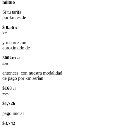
miituo
Si tu tarifa
por km es de
$ 0.56
x
km
y recorres un
aproximado de
300km
al
mes
entonces, con nuestra modalidad
de pago por km serían
$168
al
mes
$1,726
pago inicial
$3,742