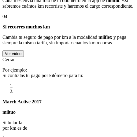
Cada mes envía una foto de tu odómetro en la app de
miituo
. Así
sabremos cuántos km recorriste y haremos el cargo correspondiente.
04
Si recorres muchos km
Cambia tu seguro de pago por km a la modalidad
miiflex
y paga
siempre la misma tarifa, sin importar cuantos km recorras.
Ver video
Cerrar
Por ejemplo:
Si contratas tu pago por kilómetro para tu:
March Active 2017
miituo
Si tu tarifa
por km es de