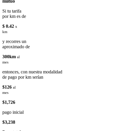
miituo
Si tu tarifa
por km es de
$ 0.42
x
km
y recorres un
aproximado de
300km
al
mes
entonces, con nuestra modalidad
de pago por km serían
$126
al
mes
$1,726
pago inicial
$3,238