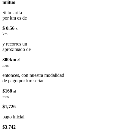
miituo
Si tu tarifa
por km es de
$ 0.56
x
km
y recorres un
aproximado de
300km
al
mes
entonces, con nuestra modalidad
de pago por km serían
$168
al
mes
$1,726
pago inicial
$3,742