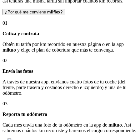
así tendrás una misma tarifa sin importar cuántos km recorras.
¿Por qué me conviene
miiflex
?
01
Cotiza y contrata
Obtén tu tarifa por km recorrido en nuestra página o en la app
miituo
y elige el plan de cobertura que más te convenga.
02
Envía las fotos
A través de nuestra app, envíanos cuatro fotos de tu coche (del
frente, parte trasera y costados derecho e izquierdo) y una de tu
odómetro.
03
Reporta tu odómetro
Cada mes envía una foto de tu odómetro en la app de
miituo
. Así
sabremos cuántos km recorriste y haremos el cargo correspondiente.