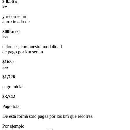
$ 0.56
x
km
y recorres un
aproximado de
300km
al
mes
entonces, con nuestra modalidad
de pago por km serían
$168
al
mes
$1,726
pago inicial
$3,742
Pago total
De esta forma solo pagas por los km que recorres.
Por ejemplo: