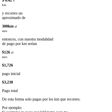
$ 0.42
x
km
y recorres un
aproximado de
300km
al
mes
entonces, con nuestra modalidad
de pago por km serían
$126
al
mes
$1,726
pago inicial
$3,238
Pago total
De esta forma solo pagas por los km que recorres.
Por ejemplo: