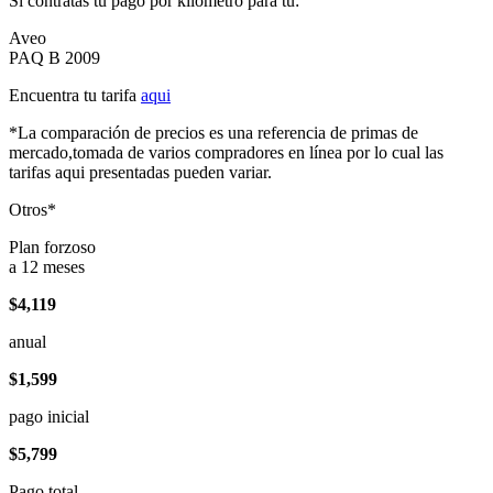
Si contratas tu pago por kilómetro para tu:
Aveo
PAQ B 2009
Encuentra tu tarifa
aqui
*La comparación de precios es una referencia de primas de
mercado,tomada de varios compradores en línea por lo cual las
tarifas aqui presentadas pueden variar.
Otros*
Plan forzoso
a 12 meses
$4,119
anual
$1,599
pago inicial
$5,799
Pago total