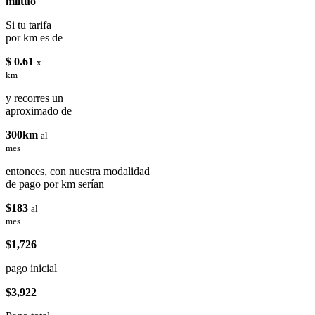
miituo
Si tu tarifa
por km es de
$ 0.61
x
km
y recorres un
aproximado de
300km
al
mes
entonces, con nuestra modalidad
de pago por km serían
$183
al
mes
$1,726
pago inicial
$3,922