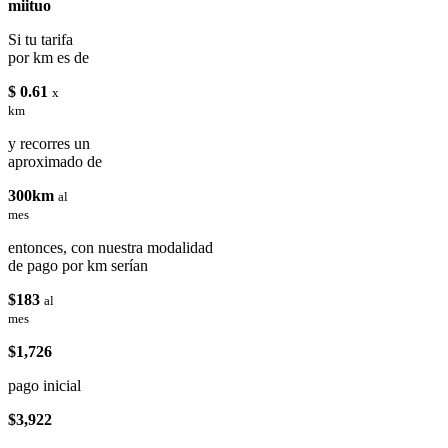
miituo
Si tu tarifa
por km es de
$ 0.61
x
km
y recorres un
aproximado de
300km
al
mes
entonces, con nuestra modalidad
de pago por km serían
$183
al
mes
$1,726
pago inicial
$3,922