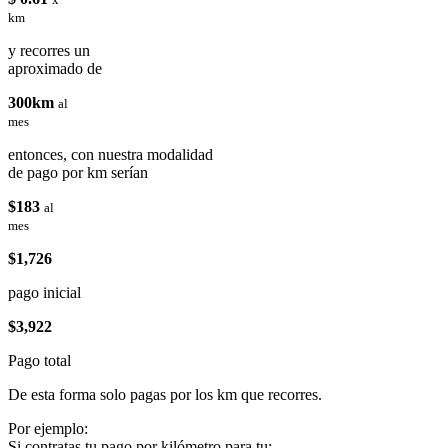
km
y recorres un
aproximado de
300km
al
mes
entonces, con nuestra modalidad
de pago por km serían
$183
al
mes
$1,726
pago inicial
$3,922
Pago total
De esta forma solo pagas por los km que recorres.
Por ejemplo:
Si contratas tu pago por kilómetro para tu: