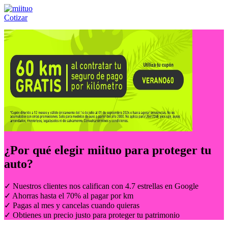
Cotizar
Llámanos al:
(55) 84-21-05-00
ó
800-953-00-59
¿Por qué elegir
miituo
para proteger tu
auto?
✓ Nuestros clientes nos califican con 4.7 estrellas en Google
✓ Ahorras hasta el 70% al pagar por km
✓ Pagas al mes y cancelas cuando quieras
✓ Obtienes un precio justo para proteger tu patrimonio