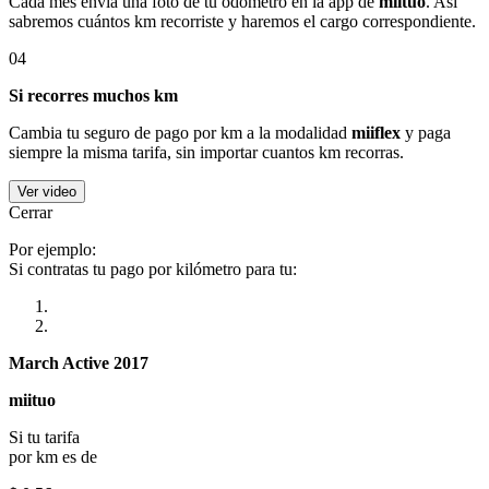
Cada mes envía una foto de tu odómetro en la app de
miituo
. Así
sabremos cuántos km recorriste y haremos el cargo correspondiente.
04
Si recorres muchos km
Cambia tu seguro de pago por km a la modalidad
miiflex
y paga
siempre la misma tarifa, sin importar cuantos km recorras.
Ver video
Cerrar
Por ejemplo:
Si contratas tu pago por kilómetro para tu:
March Active 2017
miituo
Si tu tarifa
por km es de