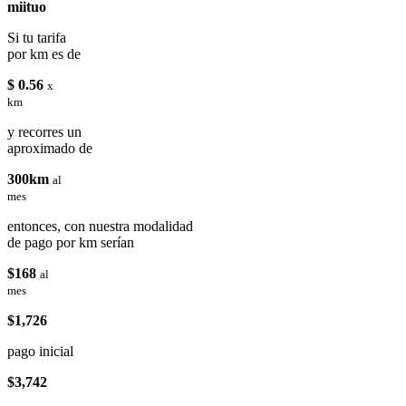
miituo
Si tu tarifa
por km es de
$ 0.56
x
km
y recorres un
aproximado de
300km
al
mes
entonces, con nuestra modalidad
de pago por km serían
$168
al
mes
$1,726
pago inicial
$3,742