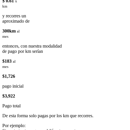
$ 0.61
x
km
y recorres un
aproximado de
300km
al
mes
entonces, con nuestra modalidad
de pago por km serían
$183
al
mes
$1,726
pago inicial
$3,922
Pago total
De esta forma solo pagas por los km que recorres.
Por ejemplo: