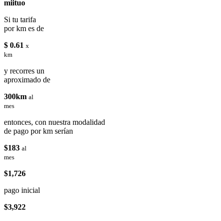
miituo
Si tu tarifa
por km es de
$ 0.61
x
km
y recorres un
aproximado de
300km
al
mes
entonces, con nuestra modalidad
de pago por km serían
$183
al
mes
$1,726
pago inicial
$3,922