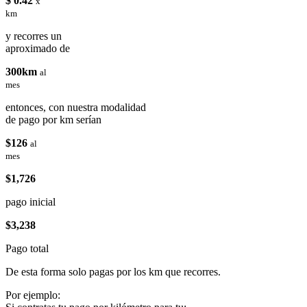
$ 0.42
x
km
y recorres un
aproximado de
300km
al
mes
entonces, con nuestra modalidad
de pago por km serían
$126
al
mes
$1,726
pago inicial
$3,238
Pago total
De esta forma solo pagas por los km que recorres.
Por ejemplo: