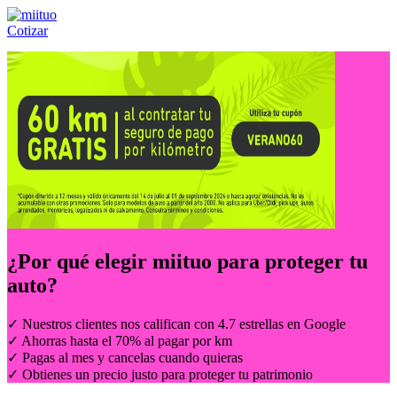
Cotizar
Llámanos al:
(55) 84-21-05-00
ó
800-953-00-59
¿Por qué elegir
miituo
para proteger tu
auto?
✓ Nuestros clientes nos califican con 4.7 estrellas en Google
✓ Ahorras hasta el 70% al pagar por km
✓ Pagas al mes y cancelas cuando quieras
✓ Obtienes un precio justo para proteger tu patrimonio