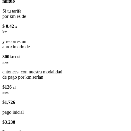
miituo
Si tu tarifa
por km es de
$ 0.42
x
km
y recorres un
aproximado de
300km
al
mes
entonces, con nuestra modalidad
de pago por km serían
$126
al
mes
$1,726
pago inicial
$3,238