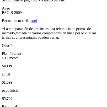
Si contratas tu pago por kilómetro para tu:
Aveo
PAQ B 2009
Encuentra tu tarifa
aqui
*La comparación de precios es una referencia de primas de
mercado,tomada de varios compradores en línea por lo cual las
tarifas aqui presentadas pueden variar.
Otros*
Plan forzoso
a 12 meses
$4,119
anual
$1,599
pago inicial
$5,799
Pago total