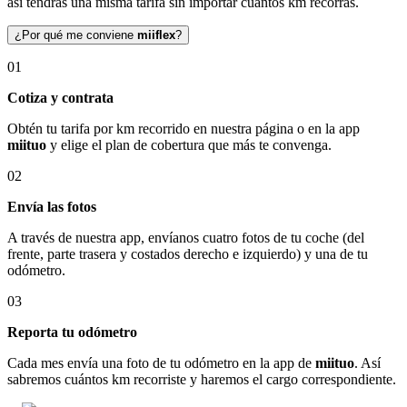
así tendrás una misma tarifa sin importar cuántos km recorras.
¿Por qué me conviene
miiflex
?
01
Cotiza y contrata
Obtén tu tarifa por km recorrido en nuestra página o en la app
miituo
y elige el plan de cobertura que más te convenga.
02
Envía las fotos
A través de nuestra app, envíanos cuatro fotos de tu coche (del
frente, parte trasera y costados derecho e izquierdo) y una de tu
odómetro.
03
Reporta tu odómetro
Cada mes envía una foto de tu odómetro en la app de
miituo
. Así
sabremos cuántos km recorriste y haremos el cargo correspondiente.