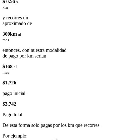
$ 0.56
x
km
y recorres un
aproximado de
300km
al
mes
entonces, con nuestra modalidad
de pago por km serían
$168
al
mes
$1,726
pago inicial
$3,742
Pago total
De esta forma solo pagas por los km que recorres.
Por ejemplo: