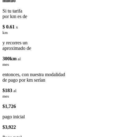
miituo
Si tu tarifa
por km es de
$ 0.61
x
km
y recorres un
aproximado de
300km
al
mes
entonces, con nuestra modalidad
de pago por km serían
$183
al
mes
$1,726
pago inicial
$3,922