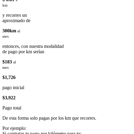
km
y recorres un
aproximado de
300km
al
mes
entonces, con nuestra modalidad
de pago por km serían
$183
al
mes
$1,726
pago inicial
$3,922
Pago total
De esta forma solo pagas por los km que recorres.
Por ejemplo:
Si contratas tu pago por kilómetro para tu: