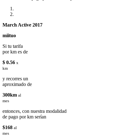
March Active 2017
miituo
Si tu tarifa
por km es de
$ 0.56
x
km
y recorres un
aproximado de
300km
al
mes
entonces, con nuestra modalidad
de pago por km serían
$168
al
mes