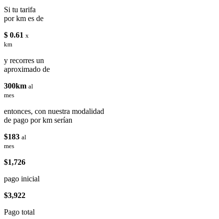
Si tu tarifa
por km es de
$ 0.61
x
km
y recorres un
aproximado de
300km
al
mes
entonces, con nuestra modalidad
de pago por km serían
$183
al
mes
$1,726
pago inicial
$3,922
Pago total