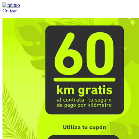
Cotizar
Llámanos al:
(55) 84-21-05-00
ó
800-953-00-59