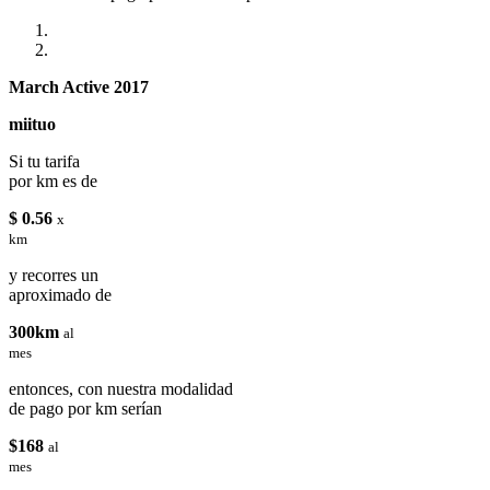
March Active 2017
miituo
Si tu tarifa
por km es de
$ 0.56
x
km
y recorres un
aproximado de
300km
al
mes
entonces, con nuestra modalidad
de pago por km serían
$168
al
mes