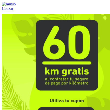
Cotizar
Llámanos al:
(55) 84-21-05-00
ó
800-953-00-59