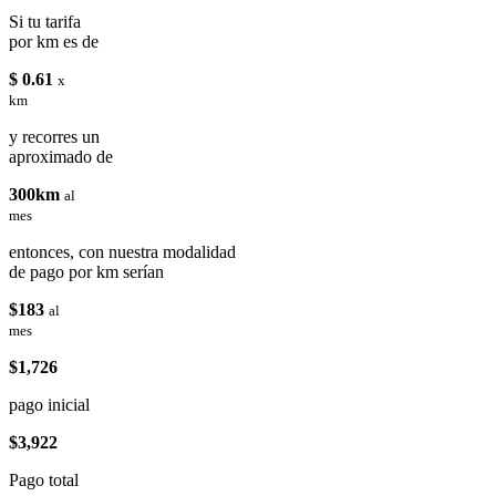
Si tu tarifa
por km es de
$ 0.61
x
km
y recorres un
aproximado de
300km
al
mes
entonces, con nuestra modalidad
de pago por km serían
$183
al
mes
$1,726
pago inicial
$3,922
Pago total