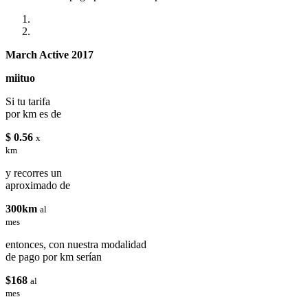
March Active 2017
miituo
Si tu tarifa
por km es de
$ 0.56
x
km
y recorres un
aproximado de
300km
al
mes
entonces, con nuestra modalidad
de pago por km serían
$168
al
mes