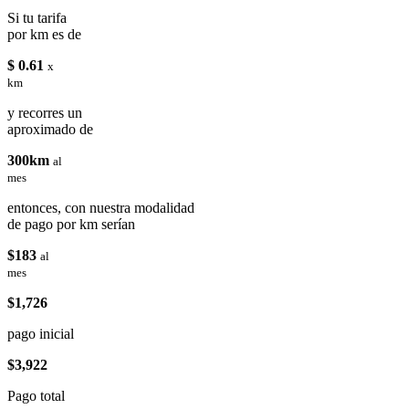
Si tu tarifa
por km es de
$ 0.61
x
km
y recorres un
aproximado de
300km
al
mes
entonces, con nuestra modalidad
de pago por km serían
$183
al
mes
$1,726
pago inicial
$3,922
Pago total