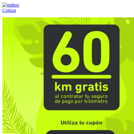
Cotizar
Llámanos al:
(55) 84-21-05-00
ó
800-953-00-59