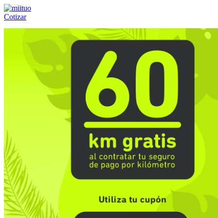
Cotizar
Llámanos al:
(55) 84-21-05-00
ó
800-953-00-59