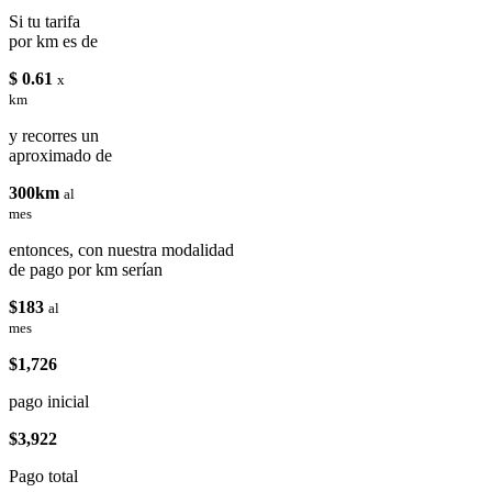
Si tu tarifa
por km es de
$ 0.61
x
km
y recorres un
aproximado de
300km
al
mes
entonces, con nuestra modalidad
de pago por km serían
$183
al
mes
$1,726
pago inicial
$3,922
Pago total