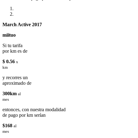
March Active 2017
miituo
Si tu tarifa
por km es de
$ 0.56
x
km
y recorres un
aproximado de
300km
al
mes
entonces, con nuestra modalidad
de pago por km serían
$168
al
mes