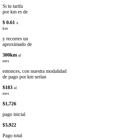
Si tu tarifa
por km es de
$ 0.61
x
km
y recorres un
aproximado de
300km
al
mes
entonces, con nuestra modalidad
de pago por km serían
$183
al
mes
$1,726
pago inicial
$3,922
Pago total