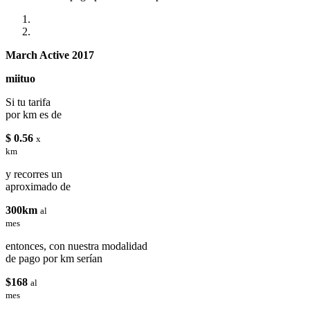
March Active 2017
miituo
Si tu tarifa
por km es de
$ 0.56
x
km
y recorres un
aproximado de
300km
al
mes
entonces, con nuestra modalidad
de pago por km serían
$168
al
mes