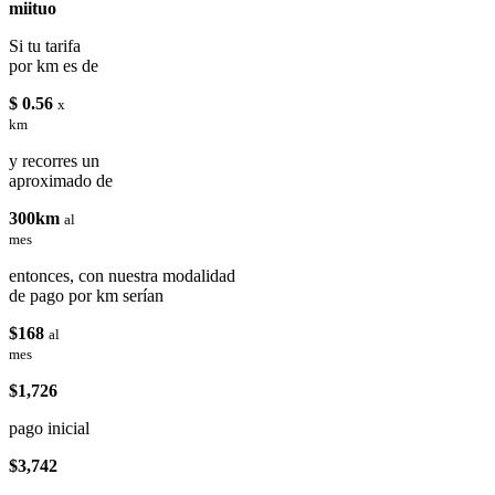
miituo
Si tu tarifa
por km es de
$ 0.56
x
km
y recorres un
aproximado de
300km
al
mes
entonces, con nuestra modalidad
de pago por km serían
$168
al
mes
$1,726
pago inicial
$3,742