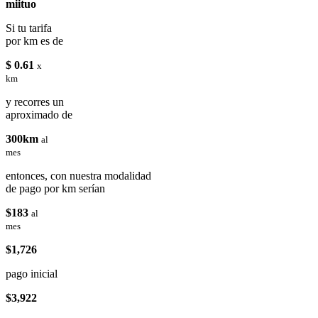
miituo
Si tu tarifa
por km es de
$ 0.61
x
km
y recorres un
aproximado de
300km
al
mes
entonces, con nuestra modalidad
de pago por km serían
$183
al
mes
$1,726
pago inicial
$3,922