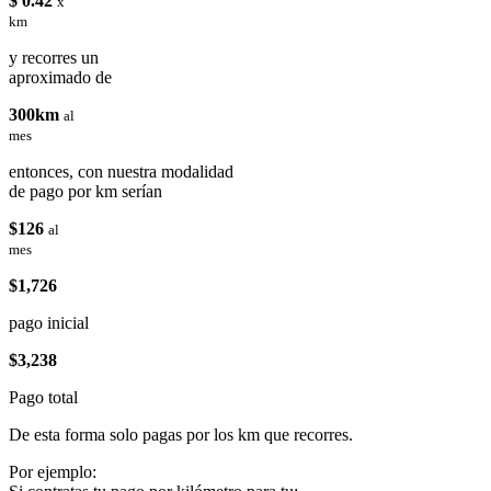
$ 0.42
x
km
y recorres un
aproximado de
300km
al
mes
entonces, con nuestra modalidad
de pago por km serían
$126
al
mes
$1,726
pago inicial
$3,238
Pago total
De esta forma solo pagas por los km que recorres.
Por ejemplo: