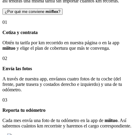
así tendrás una misma tarifa sin importar cuántos km recorras.
¿Por qué me conviene
miiflex
?
01
Cotiza y contrata
Obtén tu tarifa por km recorrido en nuestra página o en la app
miituo
y elige el plan de cobertura que más te convenga.
02
Envía las fotos
A través de nuestra app, envíanos cuatro fotos de tu coche (del
frente, parte trasera y costados derecho e izquierdo) y una de tu
odómetro.
03
Reporta tu odómetro
Cada mes envía una foto de tu odómetro en la app de
miituo
. Así
sabremos cuántos km recorriste y haremos el cargo correspondiente.