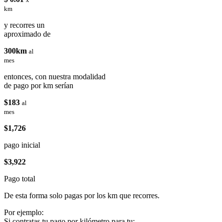
km
y recorres un
aproximado de
300km
al
mes
entonces, con nuestra modalidad
de pago por km serían
$183
al
mes
$1,726
pago inicial
$3,922
Pago total
De esta forma solo pagas por los km que recorres.
Por ejemplo:
Si contratas tu pago por kilómetro para tu: