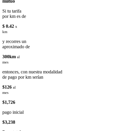
miituo
Si tu tarifa
por km es de
$ 0.42
x
km
y recorres un
aproximado de
300km
al
mes
entonces, con nuestra modalidad
de pago por km serían
$126
al
mes
$1,726
pago inicial
$3,238