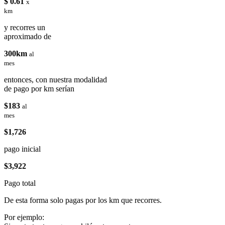
$ 0.61
x
km
y recorres un
aproximado de
300km
al
mes
entonces, con nuestra modalidad
de pago por km serían
$183
al
mes
$1,726
pago inicial
$3,922
Pago total
De esta forma solo pagas por los km que recorres.
Por ejemplo: