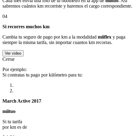
Cada mes envía una foto de tu odómetro en la app de
miituo
. Así
sabremos cuántos km recorriste y haremos el cargo correspondiente.
04
Si recorres muchos km
Cambia tu seguro de pago por km a la modalidad
miiflex
y paga
siempre la misma tarifa, sin importar cuantos km recorras.
Ver video
Cerrar
Por ejemplo:
Si contratas tu pago por kilómetro para tu:
March Active 2017
miituo
Si tu tarifa
por km es de