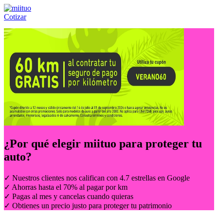
Cotizar
Llámanos al:
(55) 84-21-05-00
ó
800-953-00-59
¿Por qué elegir
miituo
para proteger tu
auto?
✓ Nuestros clientes nos califican con 4.7 estrellas en Google
✓ Ahorras hasta el 70% al pagar por km
✓ Pagas al mes y cancelas cuando quieras
✓ Obtienes un precio justo para proteger tu patrimonio