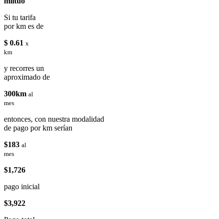
miituo
Si tu tarifa
por km es de
$ 0.61
x
km
y recorres un
aproximado de
300km
al
mes
entonces, con nuestra modalidad
de pago por km serían
$183
al
mes
$1,726
pago inicial
$3,922