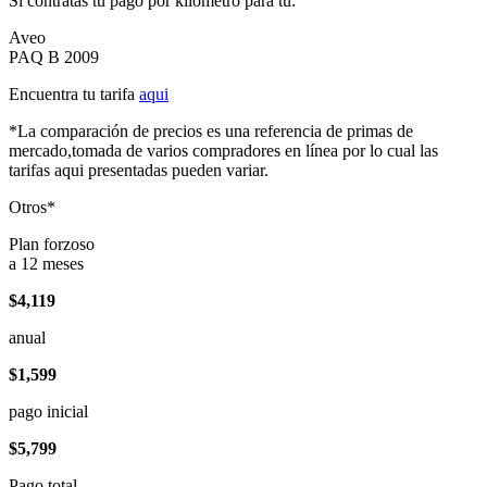
Si contratas tu pago por kilómetro para tu:
Aveo
PAQ B 2009
Encuentra tu tarifa
aqui
*La comparación de precios es una referencia de primas de
mercado,tomada de varios compradores en línea por lo cual las
tarifas aqui presentadas pueden variar.
Otros*
Plan forzoso
a 12 meses
$4,119
anual
$1,599
pago inicial
$5,799
Pago total