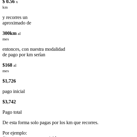
$ 0.56
x
km
y recorres un
aproximado de
300km
al
mes
entonces, con nuestra modalidad
de pago por km serían
$168
al
mes
$1,726
pago inicial
$3,742
Pago total
De esta forma solo pagas por los km que recorres.
Por ejemplo: