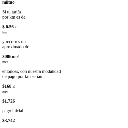
miituo
Si tu tarifa
por km es de
$ 0.56
x
km
y recorres un
aproximado de
300km
al
mes
entonces, con nuestra modalidad
de pago por km serían
$168
al
mes
$1,726
pago inicial
$3,742