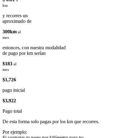
km
y recorres un
aproximado de
300km
al
mes
entonces, con nuestra modalidad
de pago por km serían
$183
al
mes
$1,726
pago inicial
$3,922
Pago total
De esta forma solo pagas por los km que recorres.
Por ejemplo:
Si contratas tu pago por kilómetro para tu: