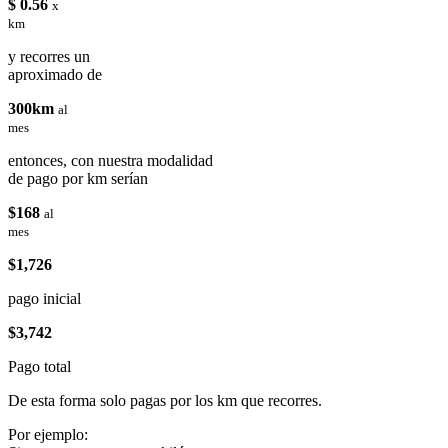
$ 0.56
x
km
y recorres un
aproximado de
300km
al
mes
entonces, con nuestra modalidad
de pago por km serían
$168
al
mes
$1,726
pago inicial
$3,742
Pago total
De esta forma solo pagas por los km que recorres.
Por ejemplo: