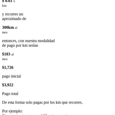
$ 0.61
x
km
y recorres un
aproximado de
300km
al
mes
entonces, con nuestra modalidad
de pago por km serían
$183
al
mes
$1,726
pago inicial
$3,922
Pago total
De esta forma solo pagas por los km que recorres.
Por ejemplo: