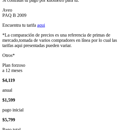
Si contratas tu pago por kilómetro para tu:
Aveo
PAQ B 2009
Encuentra tu tarifa
aqui
*La comparación de precios es una referencia de primas de
mercado,tomada de varios compradores en línea por lo cual las
tarifas aqui presentadas pueden variar.
Otros*
Plan forzoso
a 12 meses
$4,119
anual
$1,599
pago inicial
$5,799
Pago total