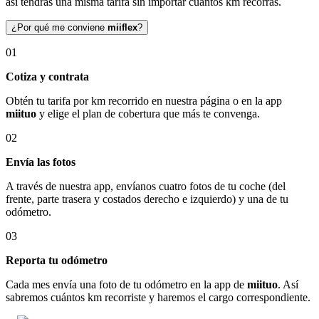
así tendrás una misma tarifa sin importar cuántos km recorras.
¿Por qué me conviene
miiflex
?
01
Cotiza y contrata
Obtén tu tarifa por km recorrido en nuestra página o en la app
miituo
y elige el plan de cobertura que más te convenga.
02
Envía las fotos
A través de nuestra app, envíanos cuatro fotos de tu coche (del
frente, parte trasera y costados derecho e izquierdo) y una de tu
odómetro.
03
Reporta tu odómetro
Cada mes envía una foto de tu odómetro en la app de
miituo
. Así
sabremos cuántos km recorriste y haremos el cargo correspondiente.