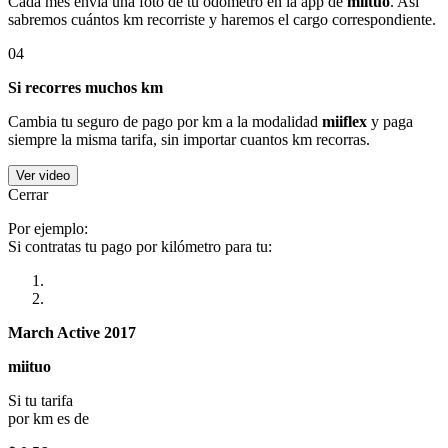
Cada mes envía una foto de tu odómetro en la app de
miituo
. Así
sabremos cuántos km recorriste y haremos el cargo correspondiente.
04
Si recorres muchos km
Cambia tu seguro de pago por km a la modalidad
miiflex
y paga
siempre la misma tarifa, sin importar cuantos km recorras.
Ver video
Cerrar
Por ejemplo:
Si contratas tu pago por kilómetro para tu:
March Active 2017
miituo
Si tu tarifa
por km es de