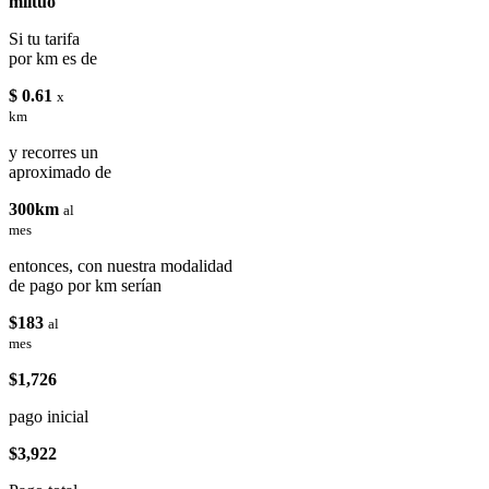
miituo
Si tu tarifa
por km es de
$ 0.61
x
km
y recorres un
aproximado de
300km
al
mes
entonces, con nuestra modalidad
de pago por km serían
$183
al
mes
$1,726
pago inicial
$3,922