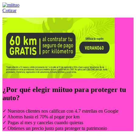
Cotizar
Llámanos al:
(55) 84-21-05-00
ó
800-953-00-59
¿Por qué elegir
miituo
para proteger tu
auto?
✓ Nuestros clientes nos califican con 4.7 estrellas en Google
✓ Ahorras hasta el 70% al pagar por km
✓ Pagas al mes y cancelas cuando quieras
✓ Obtienes un precio justo para proteger tu patrimonio