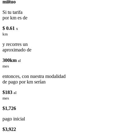
miituo
Si tu tarifa
por km es de
$ 0.61
x
km
y recorres un
aproximado de
300km
al
mes
entonces, con nuestra modalidad
de pago por km serían
$183
al
mes
$1,726
pago inicial
$3,922