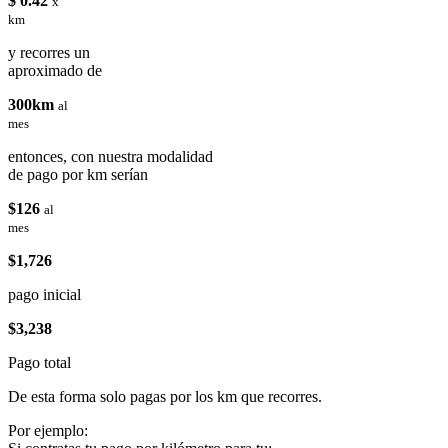
$ 0.42
x
km
y recorres un
aproximado de
300km
al
mes
entonces, con nuestra modalidad
de pago por km serían
$126
al
mes
$1,726
pago inicial
$3,238
Pago total
De esta forma solo pagas por los km que recorres.
Por ejemplo: