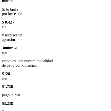
miituo
Si tu tarifa
por km es de
$ 0.42
x
km
y recorres un
aproximado de
300km
al
mes
entonces, con nuestra modalidad
de pago por km serían
$126
al
mes
$1,726
pago inicial
$3,238