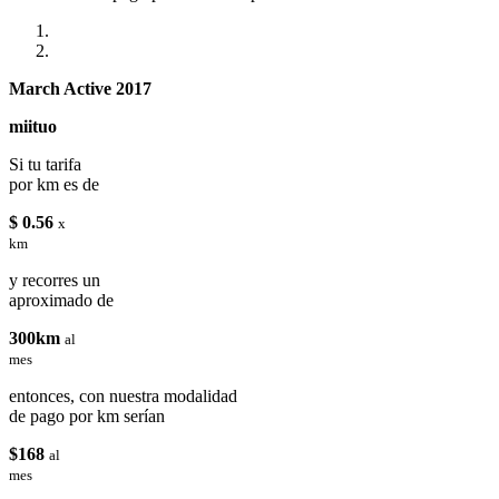
March Active 2017
miituo
Si tu tarifa
por km es de
$ 0.56
x
km
y recorres un
aproximado de
300km
al
mes
entonces, con nuestra modalidad
de pago por km serían
$168
al
mes