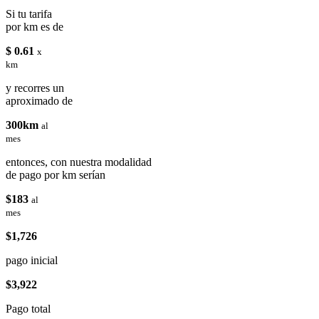
Si tu tarifa
por km es de
$ 0.61
x
km
y recorres un
aproximado de
300km
al
mes
entonces, con nuestra modalidad
de pago por km serían
$183
al
mes
$1,726
pago inicial
$3,922
Pago total