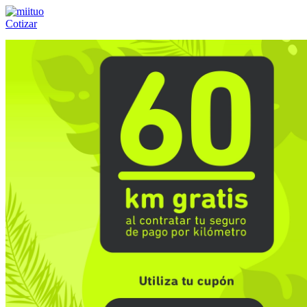
Cotizar
Llámanos al:
(55) 84-21-05-00
ó
800-953-00-59