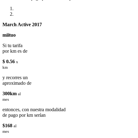
March Active 2017
miituo
Si tu tarifa
por km es de
$ 0.56
x
km
y recorres un
aproximado de
300km
al
mes
entonces, con nuestra modalidad
de pago por km serían
$168
al
mes