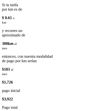
Si tu tarifa
por km es de
$ 0.61
x
km
y recorres un
aproximado de
300km
al
mes
entonces, con nuestra modalidad
de pago por km serían
$183
al
mes
$1,726
pago inicial
$3,922
Pago total