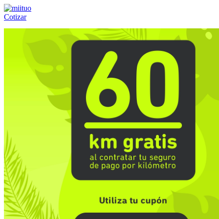
Cotizar
Llámanos al:
(55) 84-21-05-00
ó
800-953-00-59