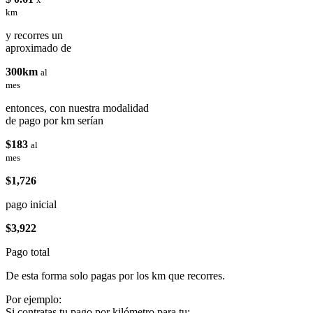
km
y recorres un
aproximado de
300km
al
mes
entonces, con nuestra modalidad
de pago por km serían
$183
al
mes
$1,726
pago inicial
$3,922
Pago total
De esta forma solo pagas por los km que recorres.
Por ejemplo:
Si contratas tu pago por kilómetro para tu: