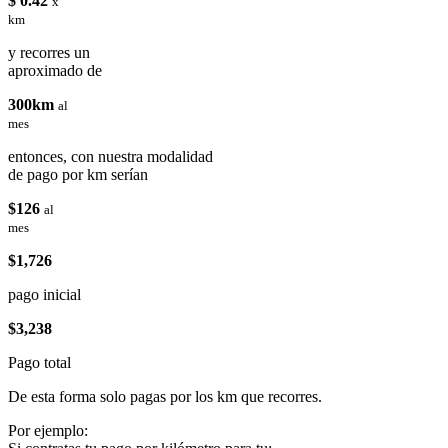
$ 0.42
x
km
y recorres un
aproximado de
300km
al
mes
entonces, con nuestra modalidad
de pago por km serían
$126
al
mes
$1,726
pago inicial
$3,238
Pago total
De esta forma solo pagas por los km que recorres.
Por ejemplo: