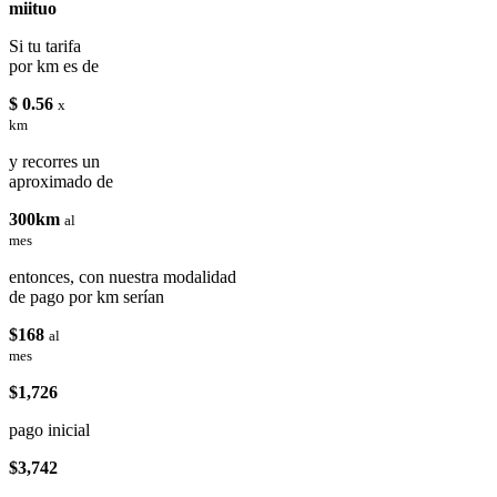
miituo
Si tu tarifa
por km es de
$ 0.56
x
km
y recorres un
aproximado de
300km
al
mes
entonces, con nuestra modalidad
de pago por km serían
$168
al
mes
$1,726
pago inicial
$3,742