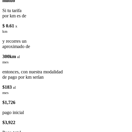
miituo
Si tu tarifa
por km es de
$ 0.61
x
km
y recorres un
aproximado de
300km
al
mes
entonces, con nuestra modalidad
de pago por km serían
$183
al
mes
$1,726
pago inicial
$3,922