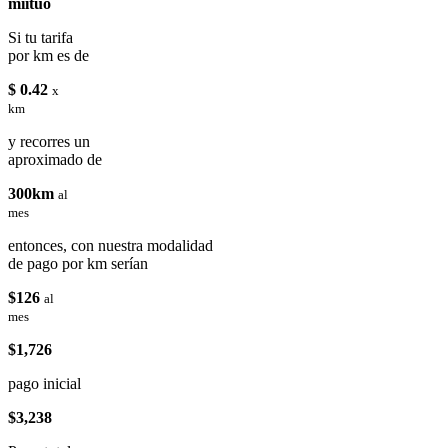
miituo
Si tu tarifa
por km es de
$ 0.42
x
km
y recorres un
aproximado de
300km
al
mes
entonces, con nuestra modalidad
de pago por km serían
$126
al
mes
$1,726
pago inicial
$3,238