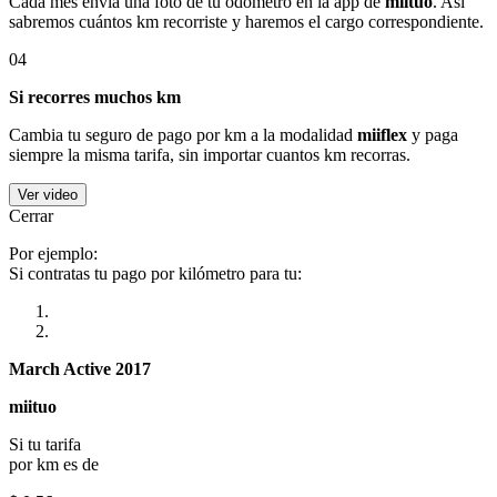
Cada mes envía una foto de tu odómetro en la app de
miituo
. Así
sabremos cuántos km recorriste y haremos el cargo correspondiente.
04
Si recorres muchos km
Cambia tu seguro de pago por km a la modalidad
miiflex
y paga
siempre la misma tarifa, sin importar cuantos km recorras.
Ver video
Cerrar
Por ejemplo:
Si contratas tu pago por kilómetro para tu:
March Active 2017
miituo
Si tu tarifa
por km es de