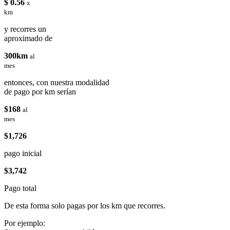
$ 0.56
x
km
y recorres un
aproximado de
300km
al
mes
entonces, con nuestra modalidad
de pago por km serían
$168
al
mes
$1,726
pago inicial
$3,742
Pago total
De esta forma solo pagas por los km que recorres.
Por ejemplo: