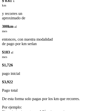
$ 0.61
x
km
y recorres un
aproximado de
300km
al
mes
entonces, con nuestra modalidad
de pago por km serían
$183
al
mes
$1,726
pago inicial
$3,922
Pago total
De esta forma solo pagas por los km que recorres.
Por ejemplo: