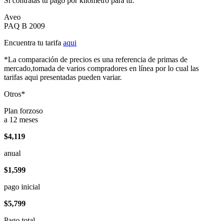
Si contratas tu pago por kilómetro para tu:
Aveo
PAQ B 2009
Encuentra tu tarifa
aqui
*La comparación de precios es una referencia de primas de
mercado,tomada de varios compradores en línea por lo cual las
tarifas aqui presentadas pueden variar.
Otros*
Plan forzoso
a 12 meses
$4,119
anual
$1,599
pago inicial
$5,799
Pago total