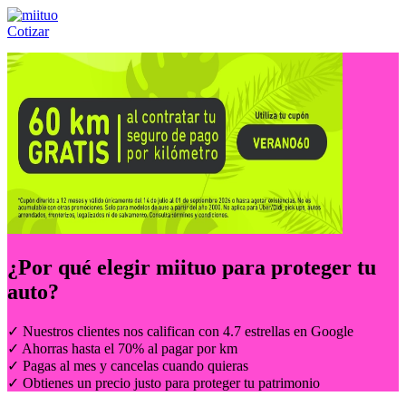
Cotizar
Llámanos al:
(55) 84-21-05-00
ó
800-953-00-59
¿Por qué elegir
miituo
para proteger tu
auto?
✓ Nuestros clientes nos califican con 4.7 estrellas en Google
✓ Ahorras hasta el 70% al pagar por km
✓ Pagas al mes y cancelas cuando quieras
✓ Obtienes un precio justo para proteger tu patrimonio