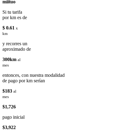
miituo
Si tu tarifa
por km es de
$ 0.61
x
km
y recorres un
aproximado de
300km
al
mes
entonces, con nuestra modalidad
de pago por km serían
$183
al
mes
$1,726
pago inicial
$3,922