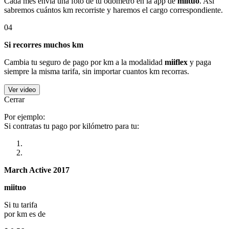
Cada mes envía una foto de tu odómetro en la app de
miituo
. Así
sabremos cuántos km recorriste y haremos el cargo correspondiente.
04
Si recorres muchos km
Cambia tu seguro de pago por km a la modalidad
miiflex
y paga
siempre la misma tarifa, sin importar cuantos km recorras.
Ver video
Cerrar
Por ejemplo:
Si contratas tu pago por kilómetro para tu:
March Active 2017
miituo
Si tu tarifa
por km es de