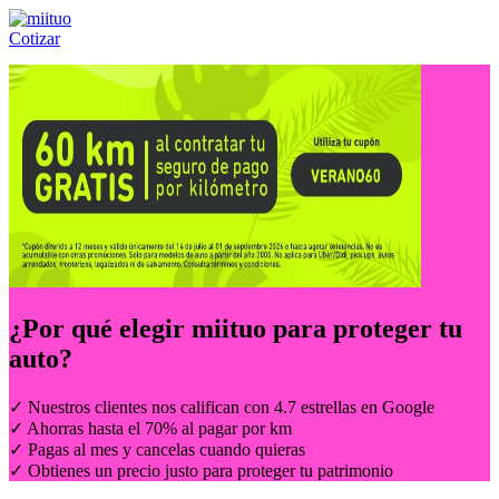
Cotizar
Llámanos al:
(55) 84-21-05-00
ó
800-953-00-59
¿Por qué elegir
miituo
para proteger tu
auto?
✓ Nuestros clientes nos califican con 4.7 estrellas en Google
✓ Ahorras hasta el 70% al pagar por km
✓ Pagas al mes y cancelas cuando quieras
✓ Obtienes un precio justo para proteger tu patrimonio