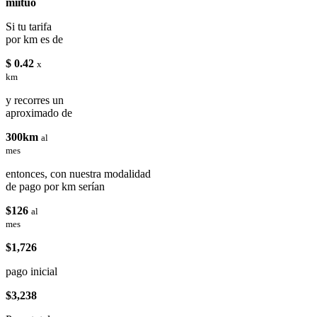
miituo
Si tu tarifa
por km es de
$ 0.42
x
km
y recorres un
aproximado de
300km
al
mes
entonces, con nuestra modalidad
de pago por km serían
$126
al
mes
$1,726
pago inicial
$3,238