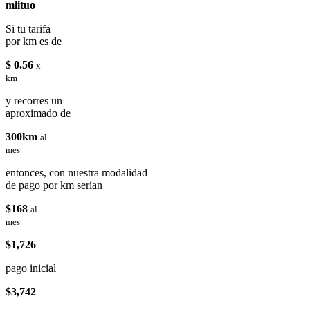
miituo
Si tu tarifa
por km es de
$ 0.56
x
km
y recorres un
aproximado de
300km
al
mes
entonces, con nuestra modalidad
de pago por km serían
$168
al
mes
$1,726
pago inicial
$3,742