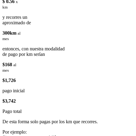
$ 0.56
x
km
y recorres un
aproximado de
300km
al
mes
entonces, con nuestra modalidad
de pago por km serían
$168
al
mes
$1,726
pago inicial
$3,742
Pago total
De esta forma solo pagas por los km que recorres.
Por ejemplo: