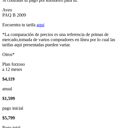
Si contratas tu pago por kilómetro para tu:
Aveo
PAQ B 2009
Encuentra tu tarifa
aqui
*La comparación de precios es una referencia de primas de
mercado,tomada de varios compradores en línea por lo cual las
tarifas aqui presentadas pueden variar.
Otros*
Plan forzoso
a 12 meses
$4,119
anual
$1,599
pago inicial
$5,799
Pago total