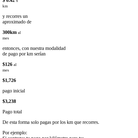
$ 0.42
x
km
y recorres un
aproximado de
300km
al
mes
entonces, con nuestra modalidad
de pago por km serían
$126
al
mes
$1,726
pago inicial
$3,238
Pago total
De esta forma solo pagas por los km que recorres.
Por ejemplo: