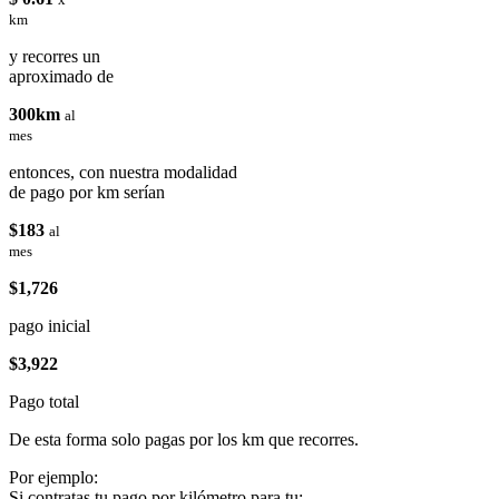
km
y recorres un
aproximado de
300km
al
mes
entonces, con nuestra modalidad
de pago por km serían
$183
al
mes
$1,726
pago inicial
$3,922
Pago total
De esta forma solo pagas por los km que recorres.
Por ejemplo:
Si contratas tu pago por kilómetro para tu: