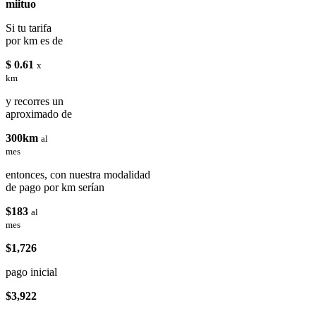
miituo
Si tu tarifa
por km es de
$ 0.61
x
km
y recorres un
aproximado de
300km
al
mes
entonces, con nuestra modalidad
de pago por km serían
$183
al
mes
$1,726
pago inicial
$3,922