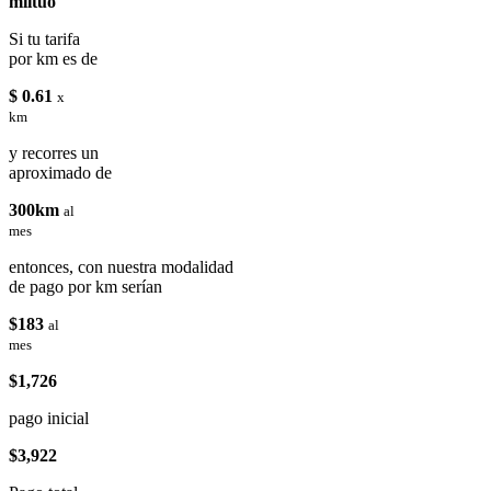
miituo
Si tu tarifa
por km es de
$ 0.61
x
km
y recorres un
aproximado de
300km
al
mes
entonces, con nuestra modalidad
de pago por km serían
$183
al
mes
$1,726
pago inicial
$3,922