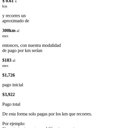
$ 0.61
x
km
y recorres un
aproximado de
300km
al
mes
entonces, con nuestra modalidad
de pago por km serían
$183
al
mes
$1,726
pago inicial
$3,922
Pago total
De esta forma solo pagas por los km que recorres.
Por ejemplo: