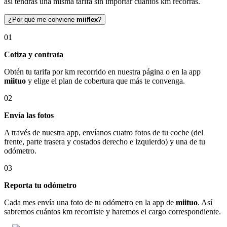
así tendrás una misma tarifa sin importar cuántos km recorras.
¿Por qué me conviene
miiflex
?
01
Cotiza y contrata
Obtén tu tarifa por km recorrido en nuestra página o en la app
miituo
y elige el plan de cobertura que más te convenga.
02
Envía las fotos
A través de nuestra app, envíanos cuatro fotos de tu coche (del
frente, parte trasera y costados derecho e izquierdo) y una de tu
odómetro.
03
Reporta tu odómetro
Cada mes envía una foto de tu odómetro en la app de
miituo
. Así
sabremos cuántos km recorriste y haremos el cargo correspondiente.